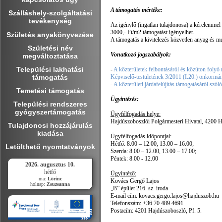
A támogatás mértéke:
Szálláshely-szolgáltatási
tevékenység
Az igénylő (ingatlan tulajdonosa) a kérelemmel
3000,- Ft/m2 támogatást igényelhet.
Születés anyakönyvezése
A támogatás a kivitelezés közvetlen anyag és mu
Születési név
Vonatkozó jogszabályok:
megváltoztatása
Települési lakhatási
-
A közterületek felbontásáról és közúton foly
támogatás
Képviselő-testületének 3/2011 (I.20.) önkormán
-
A közterületi járdafelújítás támogatásáról sz
Temetési támogatás
Ügyintézés:
Települési rendszeres
gyógyszertámogatás
Ügyfélfogadás helye:
Hajdúszoboszlói Polgármesteri Hivatal, 4200 Ha
Tulajdonosi hozzájárulás
kiadása
Ügyfélfogadás időpontjai:
Hétfő: 8.00 – 12.00, 13.00 – 16.00;
Letölthető nyomtatványok
Szerda: 8.00 – 12.00, 13.00 – 17.00;
Péntek: 8.00 - 12.00
2026. augusztus 10.
hétfő
Ügyintéző:
ma:
Lörinc
Kovács Gergő Lajos
holnap:
Zsuzsanna
„B” épület 216. sz. iroda
E-mail cím: kovacs.gergo.lajos@hajduszob.hu
Telefonszám: +36 70 489 4691
Postacím: 4201 Hajdúszoboszló, Pf. 5.