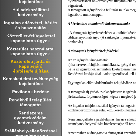
nyilvántartásban önkormányzati tulajdonként nyilv
bejelentése
végeztetni.
Hulladékszállítási
A támogatott igénylőnek a felújítási munka megk
kedvezmény
legalább 5 munkanappal.
Ingatlan adásvétel, bérlés
A kérelemhez csatolandó dokumentumok:
és hasznosítás
- A támogatás igénybevételéhez a kitöltött kére
Közterület-felügyelettel
táblázat nyomtatványt. (A szükséges nyomtatván
kapcsolatos ügyek
honlapján)
Közterület használattal
A támogatás igénylésének feltételei:
kapcsolatos ügyek
Az az igénylés támogatható:
Közterületi járda és
a) ha tervezett felújítási munkákra az igénylő r
kapubejáró
b) ha az igénylőnek semmiféle köztartozása ninc
építése/felújítása
Rendészeti Irodája által kiadott igazolással kell 
Kereskedelmi tevékenység
Egy ingatlan előtti járdaburkolat felújításához 
bejelentése
Pavilonok bérlése
A támogatás új járdaburkolat építésére is igén
járdaszakasz folytonosságot képez a meglévő j
Rendkívüli települési
támogatás
Az ingatlan tulajdonosa által igényelt támogatás 
közlekedésbiztonsági célú, közútkezelői hozzájá
Rendszeres
gyermekvédelmi
Nem támogatható a járdafelújítás, ha arra a közút
kedvezmény
személynek helyreállítási kötelezettsége áll fenn
Szálláshely-ellenőrzéssel
Amennyiben a támogatott a támogatási szerződést 
kapcsolatos ügy