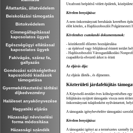
Utcafronti beépítésű védett épületek, középület
Állattartás, állatvédelem
Kérelem benyújtása:
Beiskolázási támogatás
A nem önkormányzati beruházás keretében épített
Birtokvédelem
előtt köteles, a Hajdúszoboszlói Polgármesteri H
Címmegállapítással
Kérelemhez csatolandó dokumentumok:
kapcsolatos ügyek
- közútkezelő előzetes hozzájárulása
Egészségügyi ellátással
- az építéssel vagy felújítással érintett terület h
kapcsolatos ügyek
- Hajdúszoboszlói Városgazdálkodási Nonprofit Zr
csapadékvíz-elvezető árkot is érinti
Fakivágás, száraz fa,
gallyazás
Az eljárás díja:
Gondozási szükséglethez
kapcsolódó kiadások
Az eljárás illeték-, és díjmentes.
támogatása
Közterületi járdafelújítás támoga
Gyermekétkeztetési térítési
díjkedvezmény
A Képviselő-testület éves költségvetésében egy 
felújítására nyújtott támogatás vissza nem térí
Haláleset anyakönyvezése
önkormányzati tulajdonként nyilvántartott, helyi
Hagyatéki eljárás
A támogatás igénybevételére támogatási szerző
Házassági névviselési
Kérelem benyújtása:
forma módosítása
Házassági szándék
A támogatási igényt az a természetes személy (in