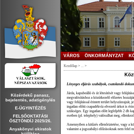
VÁROS
ÖNKORMÁNYZAT
K
Kezdőlap
>
...
>
Közt
Lényeges eljárás szabályok, csatolandó dok
Járda, kapubeálló és út létesítését vagy felújít
Közérdekű panasz,
megvalósításhoz a közútkezelő előzetes hozzájár
bejelentés, adatigénylés
vagy felújítással érintett terület helyszínrajzát
ingatlan előtti csapadékvíz-elvezető árkot is ér
E-ÜGYINTÉZÉS
szükséges. Egy ingatlan előtt legfeljebb 2 db k
esetben (pl. telephely) valósulhat meg, ellenkez
FELSŐOKTATÁSI
ÖSZTÖNDÍJ 2025/26.
Amennyiben a kitűzés ellenőriztetése, vagy a kö
Anyakönyvi okiratok
valamint a jogszabályi előírásoknak nem felel 
kiállítása