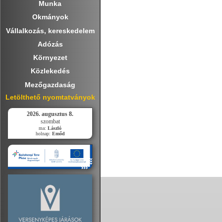
Munka
Okmányok
Vállalkozás, kereskedelem
Adózás
Környezet
Közlekedés
Mezőgazdaság
Letölthető nyomtatványok
2026. augusztus 8.
szombat
ma:
László
holnap:
Emőd