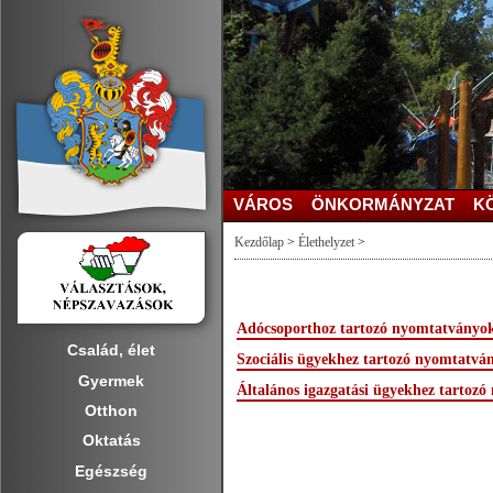
VÁROS
ÖNKORMÁNYZAT
K
Kezdőlap
>
Élethelyzet
>
Adócsoporthoz tartozó nyomtatványok
Család, élet
Szociális ügyekhez tartozó nyomtatvá
Gyermek
Általános igazgatási ügyekhez tartoz
Otthon
Oktatás
Egészség