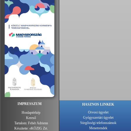
IMPRESSZUM
HASZNOS LINKEK
Orvosi ügyelet
Honlaptérkép
Gyógyszertári ügyelet
Kereső
Sürgősségi telefonszámok
Tartalom:
Fehér Adrienn
Menetrendek
Készítette:
eKÖZIG Zrt.