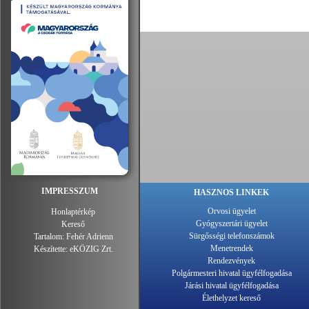
IMPRESSZUM
HASZNOS LINKEK
Orvosi ügyelet
Honlaptérkép
Gyógyszertári ügyelet
Kereső
Sürgősségi telefonszámok
Tartalom:
Fehér Adrienn
Menetrendek
Készítette:
eKÖZIG Zrt.
Rendezvények
Polgármesteri hivatal ügyfélfogadása
Járási hivatal ügyfélfogadása
Élethelyzet kereső