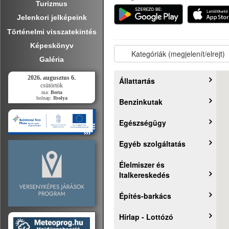
Turizmus
Jelenkori jelképeink
Történelmi visszatekintés
Képeskönyv
Galéria
2026. augusztus 6.
csütörtök
ma:
Berta
holnap:
Ibolya