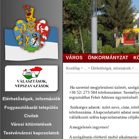
VÁROS
ÖNKORMÁNYZAT
K
Kezdőlap
>
...
>
Elérhetőségek, információk
>
...
Ha szeretné megjeleníteni üzletét, szolgá
+36 52/ 273 584 telefonszámot. Személyes
regisztrálhat Fehér Adrienn ügyintézőnél.
Elérhetőségek, információk
Fogyasztóbarát település
Szükséges adatok: üzlet neve, címe, telef
telefonszáma. A kapcsolattartó adatai ne
Civilek
vállalkozói szféra kapcsolattartása céljá
Városi kitüntetések
A megjelenés ingyenes!
Testvérvárosi kapcsolatok
A szolgáltatás elérhető mobil alkalmazá