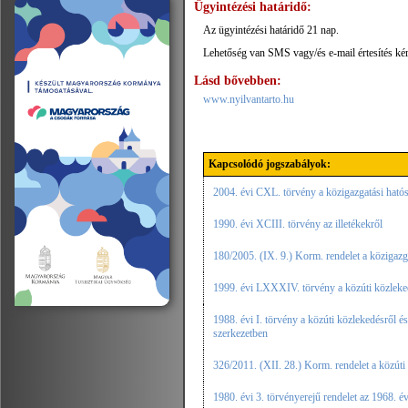
Ügyintézési határidő:
Az ügyintézési határidő 21 nap.
Lehetőség van SMS vagy/és e-mail értesítés kéré
Lásd bővebben:
www.nyilvantarto.hu
Kapcsolódó jogszabályok:
2004. évi CXL. törvény a közigazgatási hatóság
1990. évi XCIII. törvény az illetékekről
180/2005. (IX. 9.) Korm. rendelet a közigazg
1999. évi LXXXIV. törvény a közúti közleked
1988. évi I. törvény a közúti közlekedésről é
szerkezetben
326/2011. (XII. 28.) Korm. rendelet a közúti
1980. évi 3. törvényerejű rendelet az 1968. 