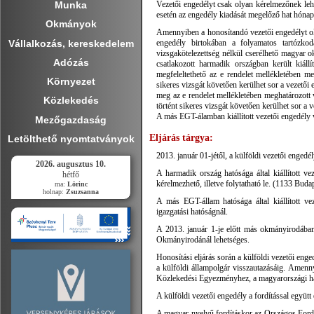
Munka
Vezetői engedélyt csak olyan kérelmezőnek leh
esetén az engedély kiadását megelőző hat hóna
Okmányok
Amennyiben a honosítandó vezetői engedélyt oly
Vállalkozás, kereskedelem
engedély birtokában a folyamatos tartózkod
vizsgakötelezettség nélkül cserélhető magyar
Adózás
csatlakozott harmadik országban került kiállí
megfeleltethető az e rendelet mellékletében m
Környezet
sikeres vizsgát követően kerülhet sor a vezetői
meg az e rendelet mellékletében meghatározott 
Közlekedés
történt sikeres vizsgát követően kerülhet sor a 
A más EGT-álamban kiállított vezetői engedély v
Mezőgazdaság
Eljárás tárgya:
Letölthető nyomtatványok
2013. január 01-jétől, a külföldi vezetői enged
2026. augusztus 10.
A harmadik ország hatósága által kiállított 
hétfő
kérelmezhető, illetve folytatható le. (1133 Buda
ma:
Lörinc
holnap:
Zsuzsanna
A más EGT-állam hatósága által kiállított vez
igazgatási hatóságnál.
A 2013. január 1-je előtt más okmányirodába
Okmányirodánál lehetséges.
Honosítási eljárás során a külföldi vezetői eng
a külföldi állampolgár visszautazásáig. Amenn
Közlekedési Egyezményhez, a magyarországi hasz
A külföldi vezetői engedély a fordítással együt
A magyar nyelvű fordításkor az Országos Fordító 