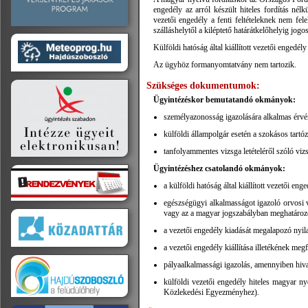
engedély az arról készült hiteles fordítás nél
vezetői engedély a fenti feltételeknek nem fel
szálláshelytől a kiléptető határátkelőhelyig jogos
Külföldi hatóság által kiállított vezetői engedé
Az ügyhöz formanyomtatvány nem tartozik.
Szükséges dokumentumok:
Ügyintézéskor bemutatandó okmányok:
személyazonosság igazolására alkalmas érvé
külföldi állampolgár esetén a szokásos tart
tanfolyammentes vizsga letételéről szóló viz
Ügyintézéshez csatolandó okmányok:
a külföldi hatóság által kiállított vezetői enge
egészségügyi alkalmasságot igazoló orvosi 
vagy az a magyar jogszabályban meghatározot
a vezetői engedély kiadását megalapozó nyila
a vezetői engedély kiállítása illetékének megf
pályaalkalmassági igazolás, amennyiben hiva
külföldi vezetői engedély hiteles magyar ny
Közlekedési Egyezményhez).