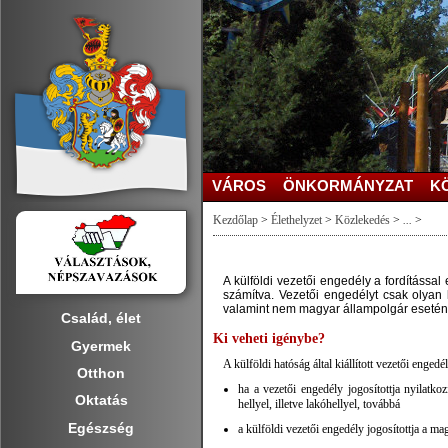
VÁROS
ÖNKORMÁNYZAT
K
Kezdőlap
>
Élethelyzet
>
Közlekedés
>
...
>
A külföldi vezetői engedély a fordítássa
számítva. Vezetői engedélyt csak olyan
valamint nem magyar állampolgár esetén
Család, élet
Ki veheti igénybe?
Gyermek
A külföldi hatóság által kiállított vezetői enged
Otthon
ha a vezetői engedély jogosítottja nyilatko
Oktatás
hellyel, illetve lakóhellyel, továbbá
Egészség
a külföldi vezetői engedély jogosítottja a ma