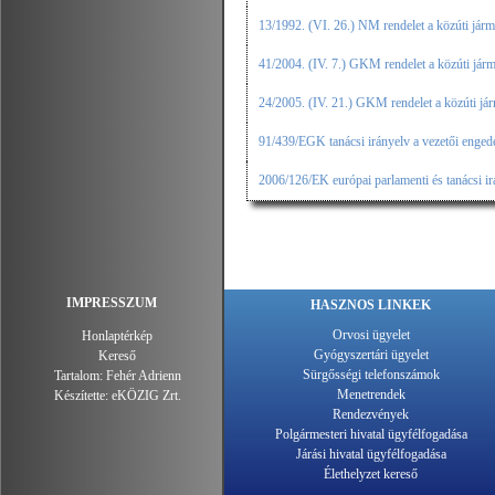
13/1992. (VI. 26.) NM rendelet a közúti jár
41/2004. (IV. 7.) GKM rendelet a közúti járm
24/2005. (IV. 21.) GKM rendelet a közúti jár
91/439/EGK tanácsi irányelv a vezetői enged
2006/126/EK európai parlamenti és tanácsi ir
IMPRESSZUM
HASZNOS LINKEK
Orvosi ügyelet
Honlaptérkép
Gyógyszertári ügyelet
Kereső
Sürgősségi telefonszámok
Tartalom:
Fehér Adrienn
Menetrendek
Készítette:
eKÖZIG Zrt.
Rendezvények
Polgármesteri hivatal ügyfélfogadása
Járási hivatal ügyfélfogadása
Élethelyzet kereső