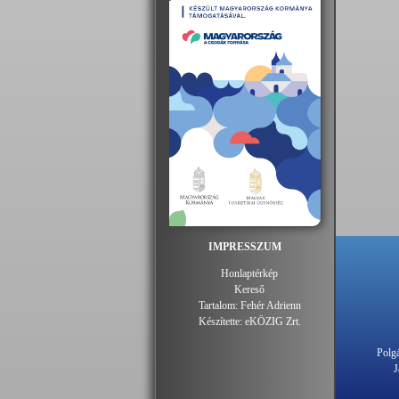
IMPRESSZUM
Honlaptérkép
Kereső
Tartalom:
Fehér Adrienn
Készítette:
eKÖZIG Zrt.
Polgá
J