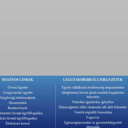
HASZNOS LINKEK
LEGGYAKORIBB ÉLETHELYZETEK
Orvosi ügyelet
Egyéni vállalkozói tevékenység megszüntetése
Gyógyszertári ügyelet
Ideiglenesen kivont jármű ismételt forgalomba
helyezése
Sürgősségi telefonszámok
Parkolási igazolvány igénylése
Menetrendek
Házasságkötés előtti várakozási idő alóli felmentés
Rendezvények
Vezetői engedély honosítása
rmesteri hivatal ügyfélfogadása
Fogorvos
árási hivatal ügyfélfogadása
Egészségkárosodási és gyermekfelügyeleti
Élethelyzet kereső
támogatás