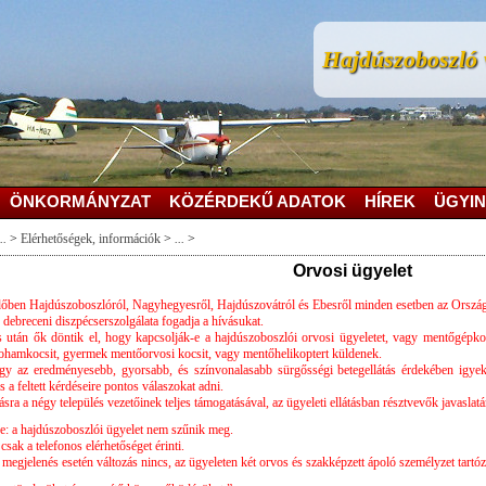
Hajdúszoboszló v
ÖNKORMÁNYZAT
KÖZÉRDEKŰ ADATOK
HÍREK
ÜGYIN
..
>
Elérhetőségek, információk
>
...
>
Orvosi ügyelet
dőben Hajdúszoboszlóról, Nagyhegyesről, Hajdúszovátról és Ebesről minden esetben az Országo
breceni diszpécserszolgálata fogadja a hívásukat.
 után ők döntik el, hogy kapcsolják-e a hajdúszoboszlói orvosi ügyeletet, vagy mentőgépkoc
hamkocsit, gyermek mentőorvosi kocsit, vagy mentőhelikoptert küldenek.
gy az eredményesebb, gyorsabb, és színvonalasabb sürgősségi betegellátás érdekében igye
 a feltett kérdéseire pontos válaszokat adni.
ásra a négy település vezetőinek teljes támogatásával, az ügyeleti ellátásban résztvevők javaslatá
: a hajdúszoboszlói ügyelet nem szűnik meg.
csak a telefonos elérhetőséget érinti.
megjelenés esetén változás nincs, az ügyeleten két orvos és szakképzett ápoló személyzet tartóz