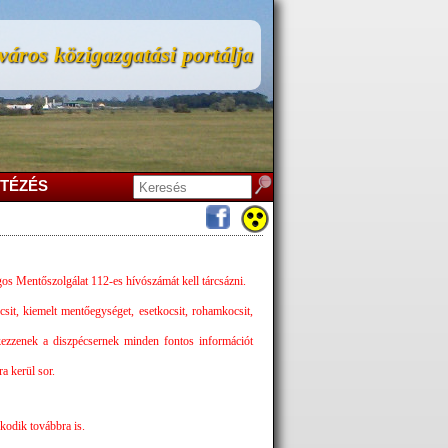
áros közigazgatási portálja
TÉZÉS
s Mentőszolgálat 112-es hívószámát kell tárcsázni.
sit, kiemelt mentőegységet, esetkocsit, rohamkocsit,
kezzenek a diszpécsernek minden fontos információt
ra kerül sor.
kodik továbbra is.