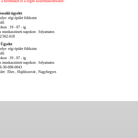
a türelmüket és a segítő közreműködésüket.”
oszlói ügyelet
lye: régi épület földszint
idő:
on : 19 - 07 - ig
s munkaszüneti napokon : folyamatos
52/362-618
 Ügyelet
lye: régi épület földszint
idő:
on : 19 - 07 - ig
s munkaszüneti napokon : folyamatos
06-30-698-0043
erület : Ebes , Hajdúszovát , Nagyhegyes