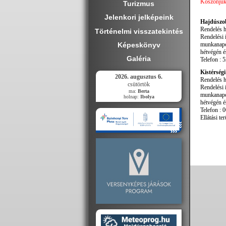
Köszönjük 
Turizmus
Jelenkori jelképeink
Hajdúszob
Rendelés he
Történelmi visszatekintés
Rendelési 
Képeskönyv
munkanapok
hétvégén é
Galéria
Telefon : 
Kistérségi
2026. augusztus 6.
Rendelés he
csütörtök
Rendelési 
ma:
Berta
munkanapok
holnap:
Ibolya
hétvégén é
Telefon : 
Ellátási t