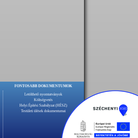
FONTOSABB DOKUMENTUMOK
Letölthető nyomtatványok
Költségvetés
Helyi Építési Szabályzat (HÉSZ)
Testületi ülések dokumentumai