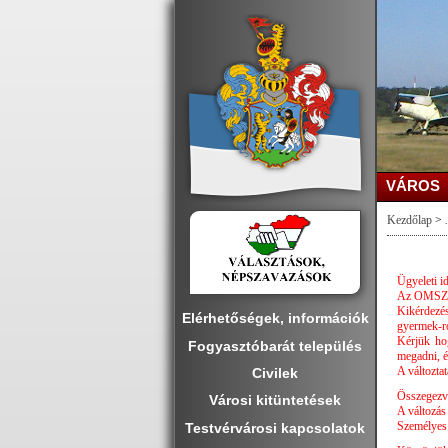
VÁROS
Kezdőlap
>
.
Ügyeleti i
Az OMSZ de
Kikérdezés
Elérhetőségek, információk
gyermek-ro
Kérjük ho
Fogyasztóbarát település
megadni, és
A változtat
Civilek
Összegezve
Városi kitüntetések
A változás 
Személyes 
Testvérvárosi kapcsolatok