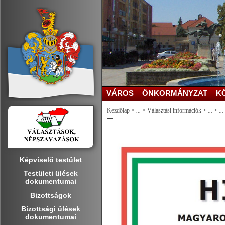
VÁROS
ÖNKORMÁNYZAT
K
Kezdőlap
>
...
>
Választási információk
>
...
>
...
Képviselő testület
Testületi ülések
dokumentumai
Bizottságok
Bizottsági ülések
dokumentumai