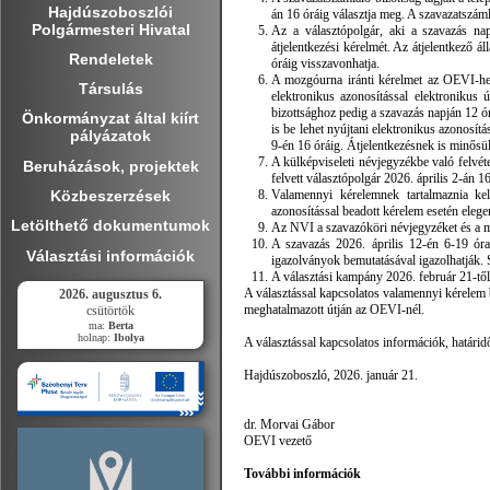
Hajdúszoboszlói
án 16 óráig választja meg. A szavazatszáml
Polgármesteri Hivatal
Az a választópolgár, aki a szavazás nap
átjelentkezési kérelmét. Az átjelentkező á
Rendeletek
óráig visszavonhatja.
A mozgóurna iránti kérelmet az OEVI-hez
Társulás
elektronikus azonosítással elektronikus 
bizottsághoz pedig a szavazás napján 12 ó
Önkormányzat által kiírt
is be lehet nyújtani elektronikus azonosítá
pályázatok
9-én 16 óráig. Átjelentkezésnek is minősü
A külképviseleti névjegyzékbe való felvét
Beruházások, projektek
felvett választópolgár 2026. április 2-án 1
Közbeszerzések
Valamennyi kérelemnek tartalmaznia kell
azonosítással beadott kérelem esetén elege
Letölthető dokumentumok
Az NVI a szavazóköri névjegyzéket és a mo
A szavazás 2026. április 12-én 6-19 óra
Választási információk
igazolványok bemutatásával igazolhatják. S
A választási kampány 2026. február 21-től 
A választással kapcsolatos valamennyi kérelem
2026. augusztus 6.
meghatalmazott útján az OEVI-nél.
csütörtök
ma:
Berta
holnap:
Ibolya
A választással kapcsolatos információk, határi
Hajdúszoboszló, 2026. január 21.
dr. Morvai Gábor
OEVI vezető
További információk