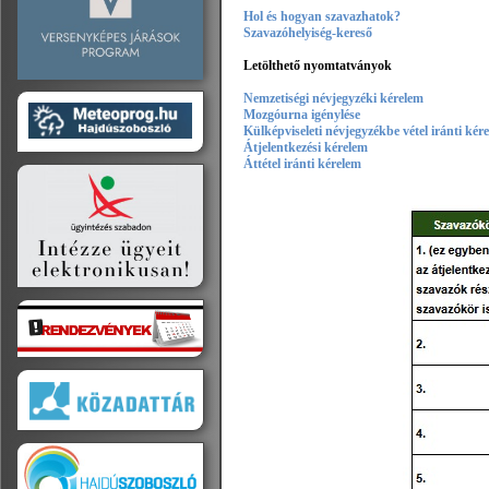
Hol és hogyan szavazhatok?
Szavazóhelyiség-kereső
Letölthető nyomtatványok
Nemzetiségi névjegyzéki kérelem
Mozgóurna igénylése
Külképviseleti névjegyzékbe vétel iránti kér
Átjelentkezési kérelem
Áttétel iránti kérelem