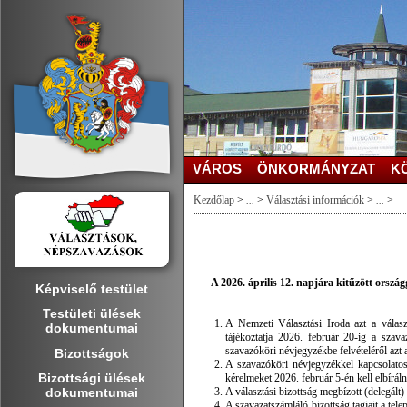
VÁROS
ÖNKORMÁNYZAT
K
Kezdőlap
>
...
>
Választási információk
>
...
>
A 2026. április 12. napjára kitűzött orszá
Képviselő testület
Testületi ülések
A Nemzeti Választási Iroda azt a válasz
dokumentumai
tájékoztatja 2026. február 20-ig a szava
szavazóköri névjegyzékbe felvételéről azt 
Bizottságok
A szavazóköri névjegyzékkel kapcsolatos 
Bizottsági ülések
kérelmeket 2026. február 5-én kell elbíráln
dokumentumai
A választási bizottság megbízott (delegált) 
A szavazatszámláló bizottság tagjait a te