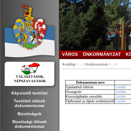
VÁROS
ÖNKORMÁNYZAT
K
Kezdőlap
>
...
>
Közbeszerzések
>
...
>
Dokumentum neve
Ajánlattételi felhívás
Letöltés
Összegezés
Letöltés
Képviselő testület
Közszolgáltatási szerződés
Letöltés
Testületi ülések
Tájékoztató az eljárás eredményéről
Letöltés
dokumentumai
Bizottságok
Bizottsági ülések
dokumentumai