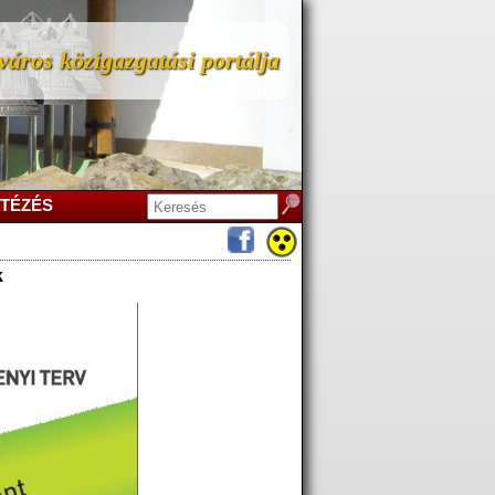
áros közigazgatási portálja
TÉZÉS
k