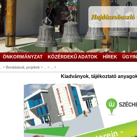
Hajdúszoboszló v
ÖNKORMÁNYZAT
KÖZÉRDEKŰ ADATOK
HÍREK
ÜGYIN
..
>
Beruházások, projektek
>
...
>
...
>
Kiadványok, tájékoztató anyago