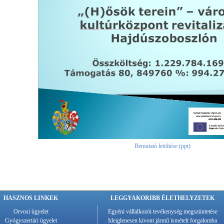
Bemutató letöltése (ppt)
HASZNOS LINKEK
LEGGYAKORIBB ÉLETHELYZETEK
Orvosi ügyelet
Egyéni vállalkozói tevékenység megszüntetése
Gyógyszertári ügyelet
Ideiglenesen kivont jármű ismételt forgalomba