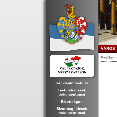
VÁROS
Kezdőlap
>
.
Képviselő testület
Testületi ülések
dokumentumai
Bizottságok
Bizottsági ülések
dokumentumai