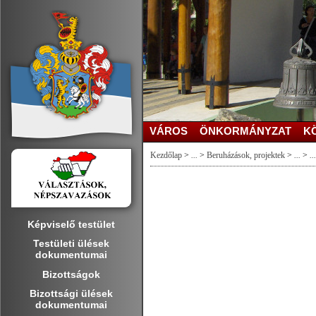
VÁROS
ÖNKORMÁNYZAT
K
Kezdőlap
>
...
>
Beruházások, projektek
>
...
>
...
Képviselő testület
Testületi ülések
dokumentumai
Bizottságok
Bizottsági ülések
dokumentumai