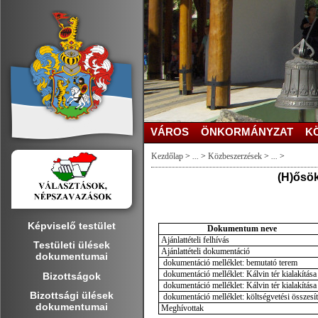
VÁROS
ÖNKORMÁNYZAT
K
Kezdőlap
>
...
>
Közbeszerzések
>
...
>
(H)ősök
Képviselő testület
Dokumentum neve
Ajánlattételi felhívás
Testületi ülések
Ajánlattételi dokumentáció
dokumentumai
dokumentáció melléklet: bemutató terem
dokumentáció melléklet: Kálvin tér kialakítása 
Bizottságok
dokumentáció melléklet: Kálvin tér kialakítása 
Bizottsági ülések
dokumentáció melléklet: költségvetési összesí
dokumentumai
Meghívottak