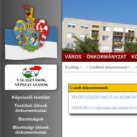
VÁROS
ÖNKORMÁNYZAT
K
Kezdőlap
>
...
>
Letölthető dokumentumok
>
...
Csatolt dokumentumok:
Képviselő testület
TELEPÜLÉSKÉPI ARCULATI KÉZIKÖ
Testületi ülések
5/2019.(III.21.) önkormányzati rendele
dokumentumai
Bizottságok
Bizottsági ülések
dokumentumai