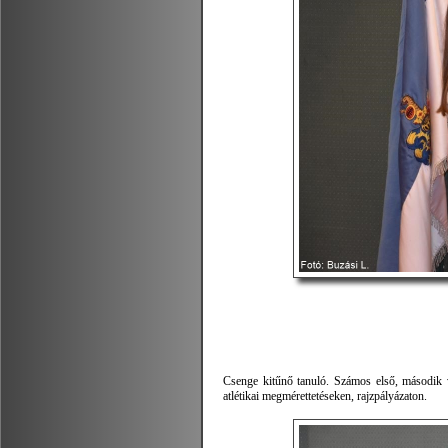
Csenge kitűnő tanuló. Számos első, második va
atlétikai megmérettetéseken, rajzpályázaton.