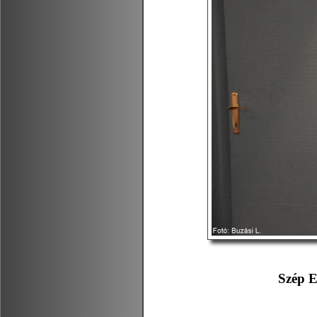
Szép E