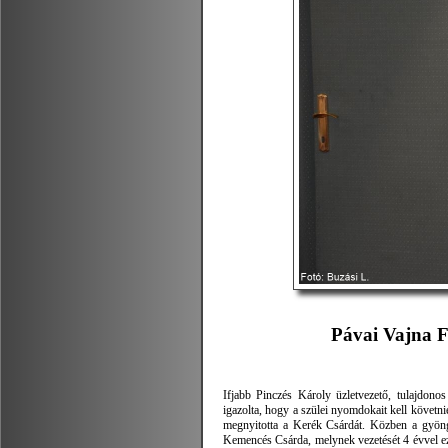
Pávai Vajna F
Ifjabb Pinczés Károly üzletvezető, tulajdono
igazolta, hogy a szülei nyomdokait kell követni
megnyitotta a Kerék Csárdát. Közben a gyöngy
Kemencés Csárda, melynek vezetését 4 évvel eze