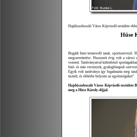
Hajdúszoboszló Város Képviselő-testülete ebben
Hüse K
Bogádi Imre testnevelő tanár, sportszervező. 3
megszerettetése. Huszonöt évig volt a városi di
vezetett. Tanítványaival különböző sportágakban
futó- és más versenyek, gyaloglónapok szervez
Egyik volt tanítványa így fogalmazta meg tanár
tisztelt, és előtérbe helyezte az egyéniségüket”.
Hajdúszoboszló Város Képviselő-testülete B
meg a Hüse Károly-díjjal.