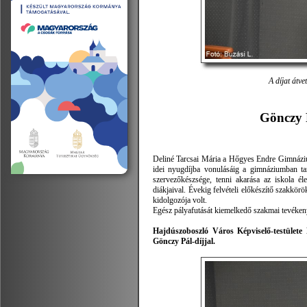
A díjat átv
Gönczy 
Deliné Tarcsai Mária a Hőgyes Endre Gimnázium
idei nyugdíjba vonulásáig a gimnáziumban taní
szervezőkészsége, tenni akarása az iskola él
diákjaival. Évekig felvételi előkészítő szakkörö
kidolgozója volt.
Egész pályafutását kiemelkedő szakmai tevéken
Hajdúszoboszló Város Képviselő-testülete
Gönczy Pál-díjjal.