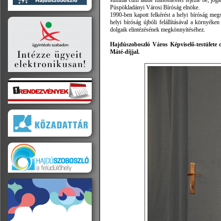
summa cum laude minősítéssel fejezte be, jogá
Püspökladányi Városi Bíróság elnöke.
1990-ben kapott felkérést a helyi bíróság megsz
helyi bíróság újbóli felállításával a környéke
dolgaik elintézésének megkönnyítéséhez.
Hajdúszoboszló Város Képviselő-testülete
Máté-díjjal.