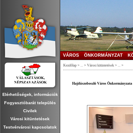
VÁROS
ÖNKORMÁNYZAT
K
Kezdőlap
>
...
>
Városi kitüntetések
>
...
>
Hajdúszoboszló Város Önkormányzata Kép
Elérhetőségek, információk
Fogyasztóbarát település
Civilek
Városi kitüntetések
Testvérvárosi kapcsolatok