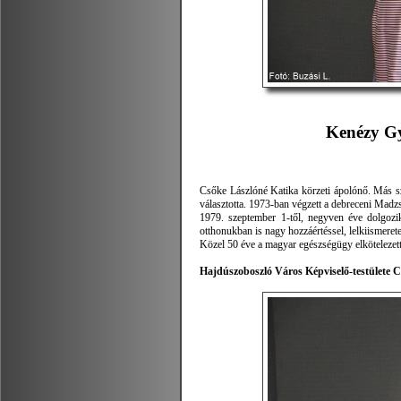
Kenézy Gy
Csőke Lászlóné Katika körzeti ápolónő. Más sza
választotta. 1973-ban végzett a debreceni Madz
1979. szeptember 1-től, negyven éve dolgozik
otthonukban is nagy hozzáértéssel, lelkiismeret
Közel 50 éve a magyar egészségügy elkötelezett
Hajdúszoboszló Város Képviselő-testülete C