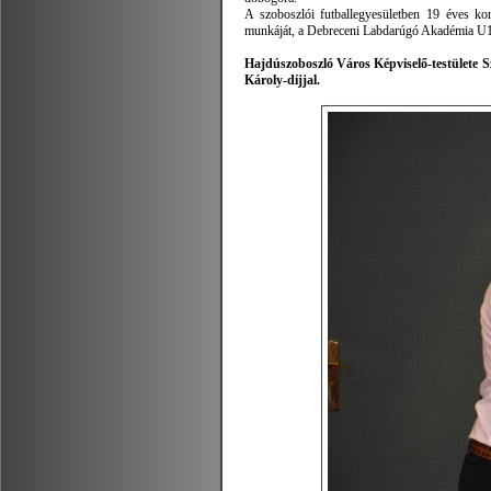
A szoboszlói futballegyesületben 19 éves kor
munkáját, a Debreceni Labdarúgó Akadémia U16 
Hajdúszoboszló Város Képviselő-testülete Sz
Károly-díjjal.