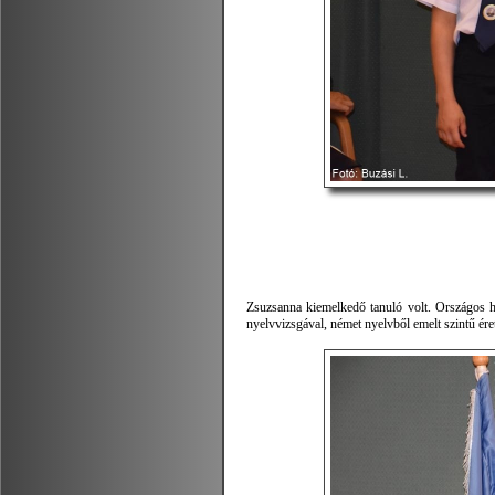
Zsuzsanna kiemelkedő tanuló volt. Országos h
nyelvvizsgával, német nyelvből emelt szintű éret