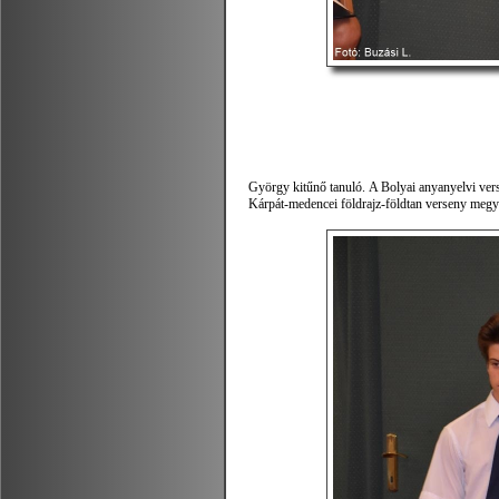
György kitűnő tanuló. A Bolyai anyanyelvi vers
Kárpát-medencei földrajz-földtan verseny megy