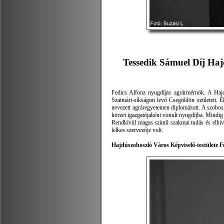
Tessedik Sámuel Díj Ha
Fedics Alfonz nyugdíjas agrármérnök. A Hajd
Szatmári-síkságon levő Csegöldön született. 
nevezett agráregyetemen diplomázott. A szobos
körzet igazgatójaként vonult nyugdíjba. Mindig 
Rendkívül magas szintű szakmai tudás és elhiv
lelkes szervezője volt.
Hajdúszoboszló Város Képviselő-testülete F