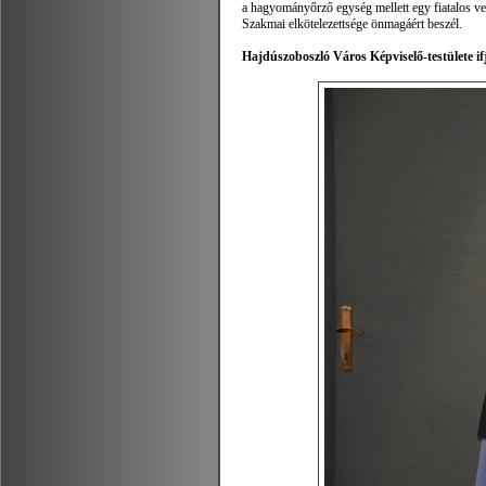
a hagyományőrző egység mellett egy fiatalos ve
Szakmai elkötelezettsége önmagáért beszél.
Hajdúszoboszló Város Képviselő-testülete if