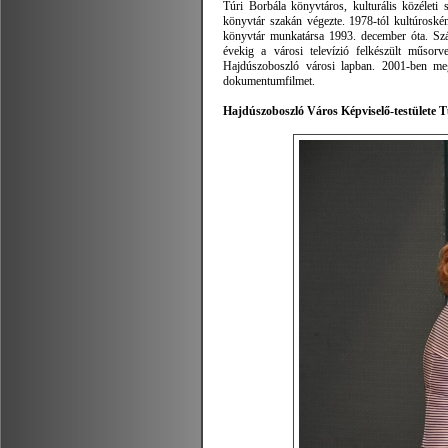
Túri Borbála könyvtáros, kulturális közéleti
könyvtár szakán végezte. 1978-tól kultúroskén
könyvtár munkatársa 1993. december óta. Szá
évekig a városi televízió felkészült műsorv
Hajdúszoboszló városi lapban. 2001-ben mega
dokumentumfilmet.
Hajdúszoboszló Város Képviselő-testülete Túr