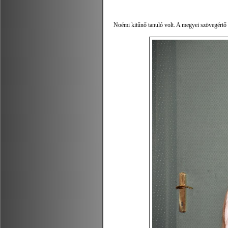
Noémi kitűnő tanuló volt. A megyei szövegértő v