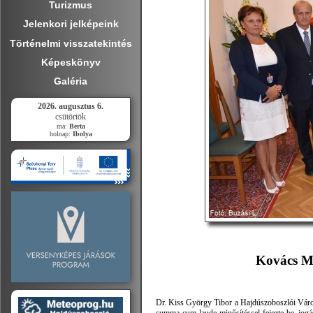
Turizmus
Jelenkori jelképeink
Történelmi visszatekintés
Képeskönyv
Galéria
2026. augusztus 6.
csütörtök
ma:
Berta
holnap:
Ibolya
Kovács Má
Dr. Kiss György Tibor a Hajdúszoboszlói Vár