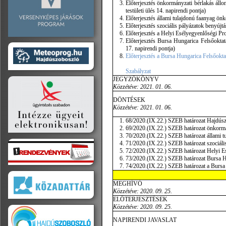
Előterjesztés önkormányzati bérlakás állo
testületi ülés 14. napirendi pontja)
Előterjesztés állami tulajdonú faanyag önk
Előterjesztés szociális pályázatok benyújtá
Előterjesztés a Helyi Esélyegyenlőségi Pr
Előterjesztés Bursa Hungarica Felsőoktat
17. napirendi pontja)
Előterjesztés a Bursa Hungarica Felsőokt
Szabályzat
JEGYZŐKÖNYV
Közzétéve: 2021. 01. 06.
DÖNTÉSEK
Közzétéve: 2021. 01. 06.
68/2020.(IX.22.) SZEB határozat Hajdúszo
69/2020.(IX.22.) SZEB határozat önkormán
70/2020.(IX.22.) SZEB határozat állami t
71/2020.(IX.22.) SZEB határozat szociáli
72/2020.(IX.22.) SZEB határozat Helyi E
73/2020.(IX.22.) SZEB határozat Bursa H
74/2020.(IX.22.) SZEB határozat a Bursa
MEGHÍVÓ
Közzétéve: 2020. 09. 25.
ELŐTERJESZTÉSEK
Közzétéve: 2020. 09. 25.
NAPIRENDI JAVASLAT