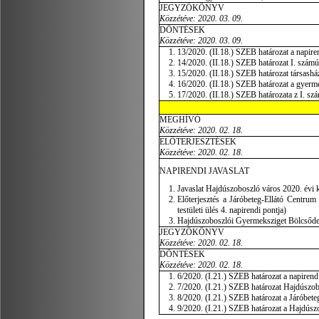
JEGYZŐKÖNYV
Közzétéve:
2020. 03. 09.
DÖNTÉSEK
Közzétéve:
2020. 03. 09.
13/2020. (II.18.) SZEB határozat a napire
14/2020. (II.18.) SZEB határozat I. számú 
15/2020. (II.18.) SZEB határozat társashá
16/2020. (II.18.) SZEB határozat a gyerm
17/2020. (II.18.) SZEB határozata z I. sz
MEGHÍVÓ
Közzétéve: 2020. 02. 18.
ELŐTERJESZTÉSEK
Közzétéve: 2020. 02. 18.
NAPIRENDI JAVASLAT
Javaslat Hajdúszoboszló város 2020. évi kö
Előterjesztés a Járóbeteg-Ellátó Centrum
testületi ülés 4. napirendi pontja)
Hajdúszoboszlói Gyermeksziget Bölcsőde 2
JEGYZŐKÖNYV
Közzétéve:
2020. 02. 18.
DÖNTÉSEK
Közzétéve:
2020. 02. 18.
6/2020. (I.21.) SZEB határozat a napiren
7/2020. (I.21.) SZEB határozat Hajdúszob
8/2020. (I.21.) SZEB határozat a Járóbete
9/2020. (I.21.) SZEB határozat a Hajdúszo