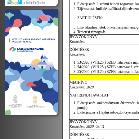
Előterjesztés I. számú felnőtt fogorvosi kö
Tájékoztatás hulladékszállítási díjkedvez
ZÁRT ÜLÉSEN:
Első lakáshoz jutók önkormányzati támog
Temetési támogatás
JEGYZŐKÖNYV
Közzétéve:
DÖNTÉSEK
Közzétéve:
53/2020. (VIII.25.) SZEB határozat a nap
54/2020. (VIII.25.) SZEB határozat I. szám
55/2020. (VIII.25.) SZEB határozat hulla
MEGHÍVÓ
Közzétéve: 2020.
NAPIRENDI JAVASLAT
Előterjesztés önkormányzati étkeztetési f
pontja)
Előterjesztés a Hajdúszoboszlói Gyermeksz
JEGYZŐKÖNYV
Közzétéve: 2020. 08. 11.
DÖNTÉSEK