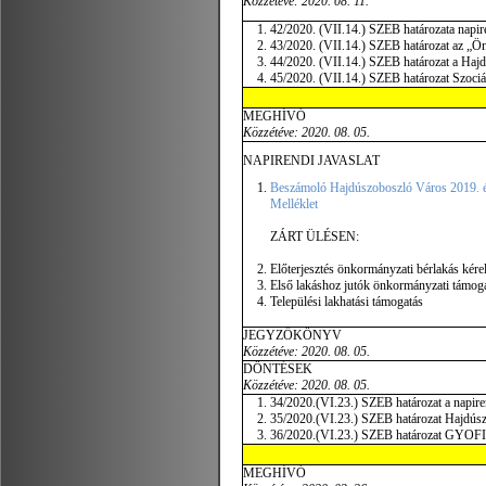
Közzétéve:
2020. 08. 11.
42/2020. (VII.14.) SZEB határozata napir
43/2020. (VII.14.) SZEB határozat az „Önk
44/2020. (VII.14.) SZEB határozat a Hajd
45/2020. (VII.14.) SZEB határozat Szociálp
MEGHÍVÓ
Közzétéve: 2020. 08. 05.
NAPIRENDI JAVASLAT
Beszámoló Hajdúszoboszló Város 2019. évi 
Melléklet
ZÁRT ÜLÉSEN:
Előterjesztés önkormányzati bérlakás kér
Első lakáshoz jutók önkormányzati támog
Települési lakhatási támogatás
JEGYZŐKÖNYV
Közzétéve: 2020. 08. 05.
DÖNTÉSEK
Közzétéve:
2020. 08. 05.
34/2020.(VI.23.) SZEB határozat a napir
35/2020.(VI.23.) SZEB határozat Hajdúsz
36/2020.(VI.23.) SZEB határozat GYOFI S
MEGHÍVÓ