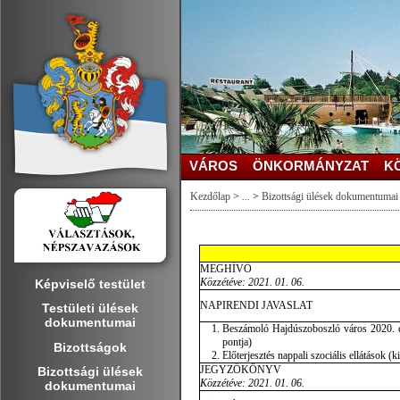
VÁROS
ÖNKORMÁNYZAT
K
Kezdőlap
>
...
>
Bizottsági ülések dokumentumai
MEGHÍVÓ
Közzétéve: 2021. 01. 06.
Képviselő testület
NAPIRENDI JAVASLAT
Testületi ülések
dokumentumai
Beszámoló Hajdúszoboszló város 2020. évi
pontja)
Bizottságok
Előterjesztés nappali szociális ellátások (k
JEGYZŐKÖNYV
Bizottsági ülések
Közzétéve:
2021. 01. 06.
dokumentumai