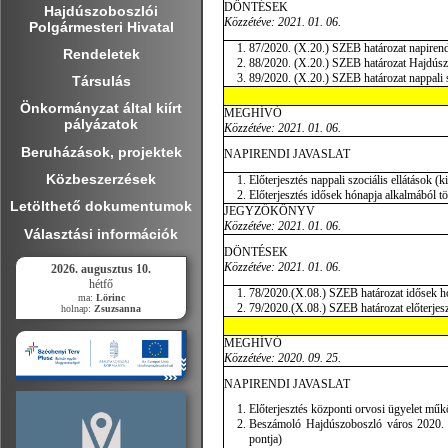
DÖNTÉSEK
Hajdúszoboszlói
Közzétéve:
2021. 01. 06.
Polgármesteri Hivatal
87/2020. (X.20.) SZEB határozat napiren
Rendeletek
88/2020. (X.20.) SZEB határozat Hajdúszo
89/2020. (X.20.) SZEB határozat nappali szo
Társulás
Önkormányzat által kiírt
MEGHÍVÓ
pályázatok
Közzétéve:
2021. 01. 06.
Beruházások, projektek
NAPIRENDI JAVASLAT
Közbeszerzések
Előterjesztés nappali szociális ellátások (ki
Előterjesztés idősek hónapja alkalmából t
Letölthető dokumentumok
JEGYZŐKÖNYV
Közzétéve:
2021. 01. 06.
Választási információk
DÖNTÉSEK
Közzétéve:
2021. 01. 06.
2026. augusztus 10.
hétfő
78/2020.(X.08.) SZEB határozat idősek hó
ma:
Lörinc
79/2020.(X.08.) SZEB határozat előterjeszté
holnap:
Zsuzsanna
MEGHÍVÓ
Közzétéve: 2020. 09. 25.
NAPIRENDI JAVASLAT
Előterjesztés központi orvosi ügyelet műkö
Beszámoló Hajdúszoboszló város 2020. évi
pontja)