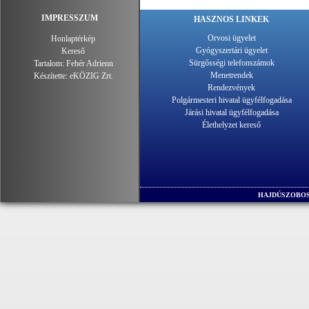
IMPRESSZUM
HASZNOS LINKEK
Orvosi ügyelet
Honlaptérkép
Gyógyszertári ügyelet
Kereső
Sürgősségi telefonszámok
Tartalom:
Fehér Adrienn
Menetrendek
Készítette:
eKÖZIG Zrt.
Rendezvények
Polgármesteri hivatal ügyfélfogadása
Járási hivatal ügyfélfogadása
Élethelyzet kereső
HAJDÚSZOBOS