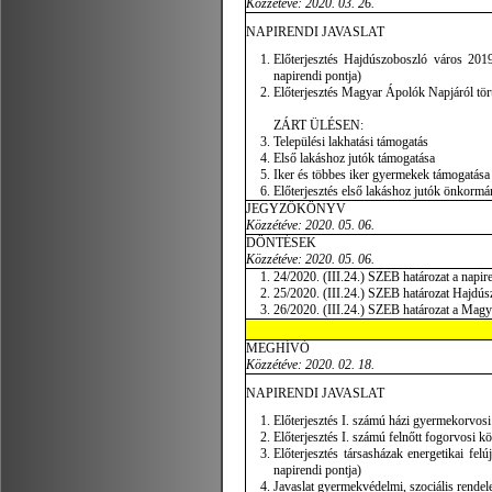
Közzétéve: 2020. 03. 26.
NAPIRENDI JAVASLAT
Előterjesztés Hajdúszoboszló város 2019
napirendi pontja)
Előterjesztés Magyar Ápolók Napjáról tört
ZÁRT ÜLÉSEN:
Települési lakhatási támogatás
Első lakáshoz jutók támogatása
Iker és többes iker gyermekek támogatása
Előterjesztés első lakáshoz jutók önkormán
JEGYZŐKÖNYV
Közzétéve: 2020. 05. 06.
DÖNTÉSEK
Közzétéve:
2020. 05. 06.
24/2020. (III.24.) SZEB határozat a napi
25/2020. (III.24.) SZEB határozat Hajdús
26/2020. (III.24.) SZEB határozat a Mag
MEGHÍVÓ
Közzétéve: 2020. 02. 18.
NAPIRENDI JAVASLAT
Előterjesztés I. számú házi gyermekorvosi k
Előterjesztés I. számú felnőtt fogorvosi kö
Előterjesztés társasházak energetikai fel
napirendi pontja)
Javaslat gyermekvédelmi, szociális rendele