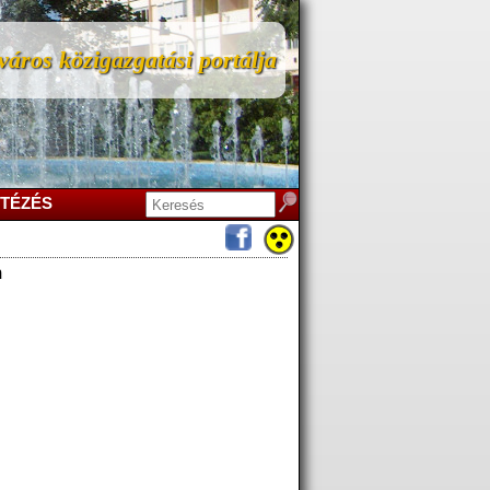
áros közigazgatási portálja
TÉZÉS
m