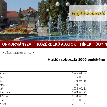
Hajdúszoboszló v
ÖNKORMÁNYZAT
KÖZÉRDEKŰ ADATOK
HÍREK
ÜGYIN
..
>
Városi kitüntetések
>
...
>
Hajdúszoboszló 1606 emlékére
ttmann
1995. 01. 04.
ábor
1995. 03. 03.
os
1996. 06. 15.
ajos
1996. 10. 23.
nő
1998. 06. 11.
lingmaier
1999. 05. 27.
 László
2000. 09. 02.
Siu
2001. 09. 02.
r Béla
2001. 10. 31.