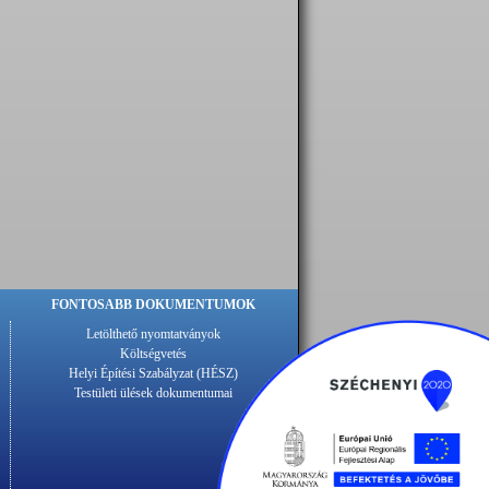
FONTOSABB DOKUMENTUMOK
Letölthető nyomtatványok
Költségvetés
Helyi Építési Szabályzat (HÉSZ)
Testületi ülések dokumentumai