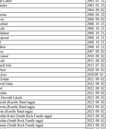
ar Gábor
2003. 01. 31.
ándor
2003. 05. 25.
a
2004. 09. 02.
vian
2006. 04. 22.
cea
2006. 09. 02.
zlóné
2006. 10. 21.
zló
2006. 10. 21.
ltánné
2006. 10. 21.
ajosné
2006. 10. 21.
ő
2006. 10. 21.
ábor
2006. 10. 21.
nos
2007. 09. 02.
tvánné
2010. 09. 02.
zló
2011. 09. 02.
rdi Irén
2013. 07. 02.
bert
2020. 09. 02.
Alexa
2020.09. 02.
Zoltán
2021. 09. 02.
id Attila
2022. 09. 02.
ef
2022. 09. 02.
oltán
2022. 09. 02.
i-Horváth László
2023. 09. 02.
szló (Kastély Band tagja)
2023. 09. 02.
ván (Kastély Band tagja)
2023. 09. 02.
án (Kastély Band tagja)
2023. 09. 02.
ltán Kokó (Smith Rock Family tagja)
2023. 09. 02.
ltán (Smith Rock Family tagja)
2023. 09. 02.
más (Smith Rock Family tagja)
2023. 09. 02.