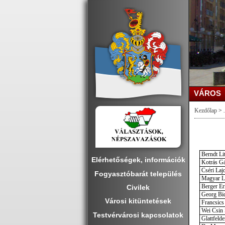
VÁROS
Kezdőlap
>
.
Berndt Li
Elérhetőségek, információk
Kotrás G
Cséri Laj
Fogyasztóbarát település
Magyar L
Berger Er
Civilek
Georg Bid
Városi kitüntetések
Francsics
Wei Csin 
Testvérvárosi kapcsolatok
Glattfelde