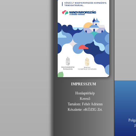
IMPRESSZUM
Honlaptérkép
Kereső
Tartalom:
Fehér Adrienn
Készítette:
eKÖZIG Zrt.
Polgá
J