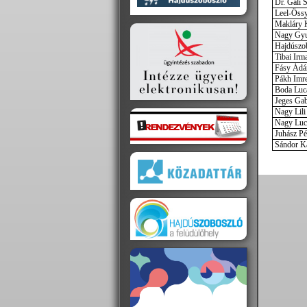
Dr. Gali 
Leel-Őssy
Makláry 
Nagy Gyul
Hajdúszob
Tibai Irm
Fásy Ád
Pákh Imr
Boda Luca
Jeges Gabr
Nagy Lili 
Nagy Luca
Juhász Pé
Sándor K