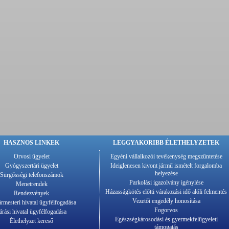
HASZNOS LINKEK
LEGGYAKORIBB ÉLETHELYZETEK
Orvosi ügyelet
Egyéni vállalkozói tevékenység megszüntetése
Gyógyszertári ügyelet
Ideiglenesen kivont jármű ismételt forgalomba
helyezése
Sürgősségi telefonszámok
Parkolási igazolvány igénylése
Menetrendek
Házasságkötés előtti várakozási idő alóli felmentés
Rendezvények
Vezetői engedély honosítása
rmesteri hivatal ügyfélfogadása
Fogorvos
árási hivatal ügyfélfogadása
Egészségkárosodási és gyermekfelügyeleti
Élethelyzet kereső
támogatás