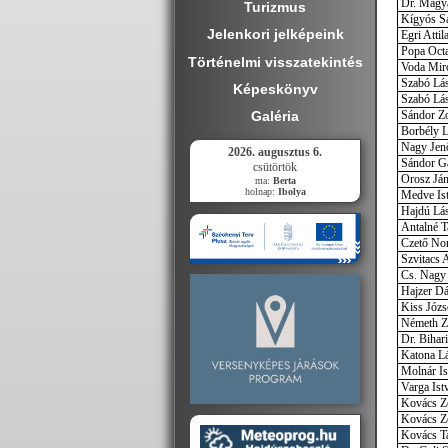
Dr. Magy
Turizmus
Kígyós S
Jelenkori jelképeink
Egri Attil
Popa Octa
Történelmi visszatekintés
Voda Mir
Szabó Lás
Képeskönyv
Szabó Lás
Sándor Zo
Galéria
Borbély L
Nagy Jen
2026. augusztus 6.
Sándor G
csütörtök
Orosz Já
ma:
Berta
holnap:
Ibolya
Medve Is
Hajdú Lás
Antalné Ta
Czető Nor
Szvitacs 
Cs. Nagy 
Hajzer Dáv
Kiss Józs
Németh Z
Dr. Bihar
Katona Lá
Molnár Ist
Varga Istv
Kovács Zo
Kovács Zo
Kovács Ta