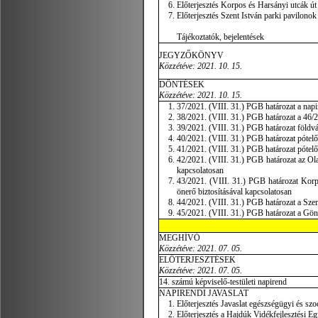
Előterjesztés Korpos és Harsányi utcák út
Előterjesztés Szent István parki pavilonok
Tájékoztatók, bejelentések
JEGYZŐKÖNYV
Közzétéve: 2021. 10. 15.
DÖNTÉSEK
Közzétéve: 2021. 10. 15.
37/2021. (VIII. 31.) PGB határozat a napi
38/2021. (VIII. 31.) PGB határozat a 46/2
39/2021. (VIII. 31.) PGB határozat földvás
40/2021. (VIII. 31.) PGB határozat pótelő
41/2021. (VIII. 31.) PGB határozat pótelő
42/2021. (VIII. 31.) PGB határozat az Ola
kapcsolatosan
43/2021. (VIII. 31.) PGB határozat Korpo
önerő biztosításával kapcsolatosan
44/2021. (VIII. 31.) PGB határozat a Szen
45/2021. (VIII. 31.) PGB határozat a Gönc
MEGHÍVÓ
Közzétéve: 2021. 07. 05.
ELŐTERJESZTÉSEK
Közzétéve:
2021. 07. 05.
14. számú képviselő-testületi napirend
NAPIRENDI JAVASLAT
Előterjesztés Javaslat egészségügyi és szoc
Előterjesztés a Hajdúk Vidékfejlesztési Eg