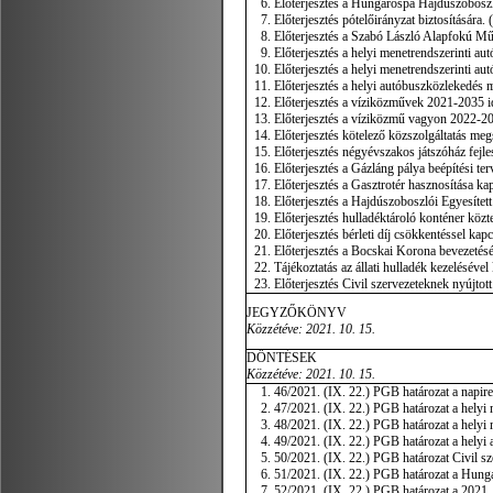
Előterjesztés a Hungarospa Hajdúszoboszlói
Előterjesztés pótelőirányzat biztosítására. 
Előterjesztés a Szabó László Alapfokú Művé
Előterjesztés a helyi menetrendszerinti au
Előterjesztés a helyi menetrendszerinti au
Előterjesztés a helyi autóbuszközlekedés 
Előterjesztés a víziközművek 2021-2035 id
Előterjesztés a víziközmű vagyon 2022-203
Előterjesztés kötelező közszolgáltatás meg
Előterjesztés négyévszakos játszóház fejles
Előterjesztés a Gázláng pálya beépítési te
Előterjesztés a Gasztrotér hasznosítása kap
Előterjesztés a Hajdúszoboszlói Egyesített
Előterjesztés hulladéktároló konténer közte
Előterjesztés bérleti díj csökkentéssel kap
Előterjesztés a Bocskai Korona bevezetésén
Tájékoztatás az állati hulladék kezelésével
Előterjesztés Civil szervezeteknek nyújto
JEGYZŐKÖNYV
Közzétéve: 2021. 10. 15.
DÖNTÉSEK
Közzétéve: 2021. 10. 15.
46/2021. (IX. 22.) PGB határozat a napire
47/2021. (IX. 22.) PGB határozat a helyi
48/2021. (IX. 22.) PGB határozat a helyi
49/2021. (IX. 22.) PGB határozat a helyi
50/2021. (IX. 22.) PGB határozat Civil s
51/2021. (IX. 22.) PGB határozat a Hunga
52/2021. (IX. 22.) PGB határozat a 2021. 