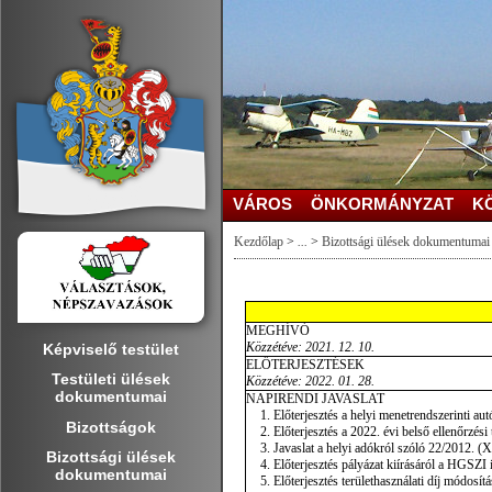
VÁROS
ÖNKORMÁNYZAT
K
Kezdőlap
>
...
>
Bizottsági ülések dokumentumai
MEGHÍVÓ
Közzétéve: 2021. 12. 10.
Képviselő testület
ELŐTERJESZTÉSEK
Testületi ülések
Közzétéve: 2022. 01. 28.
dokumentumai
NAPIRENDI JAVASLAT
Előterjesztés a helyi menetrendszerinti au
Bizottságok
Előterjesztés a 2022. évi belső ellenőrzési
Javaslat a helyi adókról szóló 22/2012. (X
Bizottsági ülések
Előterjesztés pályázat kiírásáról a HGSZI i
dokumentumai
Előterjesztés területhasználati díj módosítá