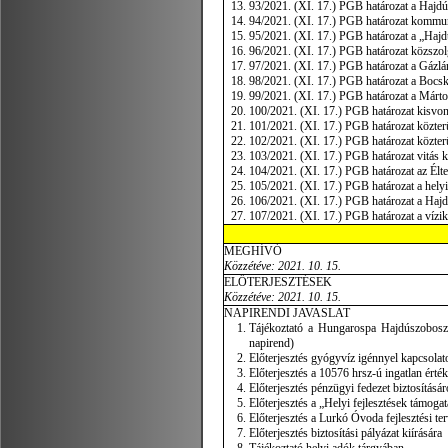
93/2021. (XI. 17.) PGB határozat a Hajdú
94/2021. (XI. 17.) PGB határozat kommun
95/2021. (XI. 17.) PGB határozat a „Haj
96/2021. (XI. 17.) PGB határozat közszolg
97/2021. (XI. 17.) PGB határozat a Gázlá
98/2021. (XI. 17.) PGB határozat a Bocska
99/2021. (XI. 17.) PGB határozat a Márto
100/2021. (XI. 17.) PGB határozat kisvon
101/2021. (XI. 17.) PGB határozat közter
102/2021. (XI. 17.) PGB határozat közter
103/2021. (XI. 17.) PGB határozat vitás kö
104/2021. (XI. 17.) PGB határozat az Élt
105/2021. (XI. 17.) PGB határozat a hely
106/2021. (XI. 17.) PGB határozat a Hajd
107/2021. (XI. 17.) PGB határozat a vízi
MEGHÍVÓ
Közzétéve: 2021. 10. 15.
ELŐTERJESZTÉSEK
Közzétéve: 2021. 10. 15.
NAPIRENDI JAVASLAT
Tájékoztató a Hungarospa Hajdúszoboszlói
napirend)
Előterjesztés gyógyvíz igénnyel kapcsolato
Előterjesztés a 10576 hrsz-ú ingatlan érték
Előterjesztés pénzügyi fedezet biztosításár
Előterjesztés a „Helyi fejlesztések támogat
Előterjesztés a Lurkó Óvoda fejlesztési ter
Előterjesztés biztosítási pályázat kiírására