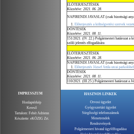
ELŐTERJESZTÉSEK
Közzétéve:
2021. 06. 28.
NAPIRENDI JAVASLAT (csak bizottsági any
Előterjesztés a költségvetési szervek veze
DÖNTÉSEK
Közzétéve: 2021. 08. 11.
151/2021. (IV. 22.) Polgármesteri határozat a k
szóló jelentés elfogadására
ELŐTERJESZTÉSEK
Közzétéve: 2021. 06. 28.
NAPIRENDI JAVASLAT (csak bizottsági any
Előterjesztés József Attila utcai parkolóhe
DÖNTÉSEK
Közzétéve: 2021. 08. 11.
110/2021. (III.25.) Polgármesteri határozat a Jó
IMPRESSZUM
HASZNOS LINKEK
Orvosi ügyelet
Honlaptérkép
Gyógyszertári ügyelet
Kereső
Sürgősségi telefonszámok
Tartalom:
Fehér Adrienn
Menetrendek
Készítette:
eKÖZIG Zrt.
Rendezvények
Polgármesteri hivatal ügyfélfogadása