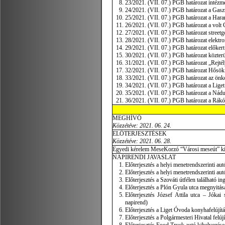
23/2021. (VII. 07.) PGB határozat intézmé
24/2021. (VII. 07.) PGB határozat a Gasz
25/2021. (VII. 07.) PGB határozat a Haran
26/2021. (VII. 07.) PGB határozat a volt G
27/2021. (VII. 07.) PGB határozat streetgo
28/2021. (VII. 07.) PGB határozat elektro
29/2021. (VII. 07.) PGB határozat előkert
30/2021. (VII. 07.) PGB határozat közterü
31/2021. (VII. 07.) PGB határozat „Rejtél
32/2021. (VII. 07.) PGB határozat Hősök t
33/2021. (VII. 07.) PGB határozat az önko
34/2021. (VII. 07.) PGB határozat a Lige
35/2021. (VII. 07.) PGB határozat a Nádu
36/2021. (VII. 07.) PGB határozat a Rákóc
MEGHÍVÓ
Közzétéve: 2021. 06. 24.
ELŐTERJESZTÉSEK
Közzétéve:
2021. 06. 28.
Egyedi kérelem MeseKorzó “Városi meseút” ki
NAPIRENDI JAVASLAT
Előterjesztés a helyi menetrendszerinti au
Előterjesztés a helyi menetrendszerinti au
Előterjesztés a Szováti útfélen található i
Előterjesztés a Plón Gyula utca megnyitásá
Előterjesztés József Attila utca – Jókai
napirend)
Előterjesztés a Liget Óvoda konyhafelújítá
Előterjesztés a Polgármesteri Hivatal felúj