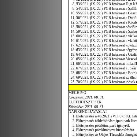
53/2021. (IX. 22.) PGB határozat Digi Kft
54/2021. (IX. 22.) PGB határozat a Szilfák
55/2021. (IX. 22.) PGB határozat a Gasztr
56/2021. (IX. 22.) PGB határozat a Dobó I.
57/2021. (IX. 22.) PGB határozat a Köteles
58/2021. (IX. 22.) PGB határozat pótelőir
59/2021. (IX. 22.) PGB határozat a Szabó
60/2021. (IX. 22.) PGB határozat a vízik
61/2021. (IX. 22.) PGB határozat a vízik
62/2021. (IX. 22.) PGB határozat kötelez
63/2021. (IX. 22.) PGB határozat négyévsza
64/2021. (IX. 22.) PGB határozat a Gázlá
65/2021. (IX. 22.) PGB határozat Mesevár 
66/2021. (IX. 22.) PGB határozat hulladék
67/2021. (IX. 22.) PGB határozat a Jókai 
68/2021. (IX. 22.) PGB határozat a Bocsk
69/2021. (IX. 22.) PGB határozat az állati
70/2021. (IX. 22.) PGB határozat idősek 
MEGHÍVÓ
Közzétéve: 2021. 08. 31.
ELŐTERJESZTÉSEK
Közzétéve: 2021. 08. 31.
NAPIRENDI JAVASLAT
Előterjesztés a 46/2021. (VII. 07.) Kt. hat
Előterjesztés földvásárlásra ipari park léte
Előterjesztés pótelőirányzati igényről.
Előterjesztés pótelőirányzat biztosítására.
Előterjesztés az Olajos Társasház támogat