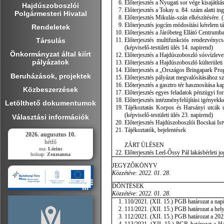
Előterjesztés a Nyugati sor vége kisajátítás
Hajdúszoboszlói
Előterjesztés a Tokay u. 84. szám alatti in
Polgármesteri Hivatal
Előterjesztés Mikulás-szán elkészítésére. (
Előterjesztés jogcím módosítási kérelem tá
Rendeletek
Előterjesztés a Járóbeteg Ellátó Centrumba
Előterjesztés multifunkciós rendezvényc
Társulás
(képviselő-testületi ülés 14. napirend)
Önkormányzat által kiírt
Előterjesztés a Hajdúszoboszló sósvízlevez
pályázatok
Előterjesztés a Hajdúszoboszló külterületi 
Előterjesztés a „Országos Bringapark Progr
Beruházások, projektek
Előterjesztés pályázat megvalósításához sz
Előterjesztés a gasztro tér hasznosítása ka
Közbeszerzések
Előterjesztés egyes feladatok pénzügyi forr
Előterjesztés intézményfelújítási igényekke
Letölthető dokumentumok
Tájékoztatás Korpos és Harsányi utcák út
(képviselő-testületi ülés 23. napirend)
Választási információk
Előterjesztés Hajdúszoboszlói Bocskai I
Tájékoztatók, bejelentések
2026. augusztus 10.
hétfő
ZÁRT ÜLÉSEN
ma:
Lörinc
Előterjesztés Leel-Őssy Pál lakásbérleti j
holnap:
Zsuzsanna
JEGYZŐKÖNYV
Közzétéve: 2022. 01. 28.
DÖNTÉSEK
Közzétéve: 2022. 01. 28.
110/2021. (XII. 15.) PGB határozat a napi
111/2021. (XII. 15.) PGB határozat a hel
112/2021. (XII. 15.) PGB határozat a 2022