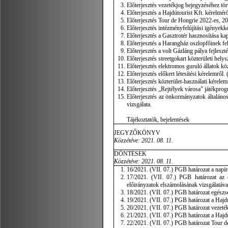
Előterjesztés vezetékjog bejegyzéséhez tört
Előterjesztés a Hajdútourist Kft. kérelmérő
Előterjesztés Tour de Hongrie 2022-es, 20
Előterjesztés intézményfelújítási igényekke
Előterjesztés a Gasztrotér hasznosítása kap
Előterjesztés a Harangház oszlopfőinek fel
Előterjesztés a volt Gázláng pálya fejleszté
Előterjesztés streetgokart közterületi hely
Előterjesztés elektromos guruló állatok köz
Előterjesztés előkert létesítési kérelemről.
Előterjesztés közterület-használati kérelem
Előterjesztés „Rejtélyek városa” játékprog
Előterjesztés az önkormányzatok általáno
vizsgálata.
Tájékoztatók, bejelentések
JEGYZŐKÖNYV
Közzétéve:
2021. 08. 11.
DÖNTÉSEK
Közzétéve: 2021. 08. 11.
16/2021. (VII. 07.) PGB határozat a napir
17/2021. (VII. 07.) PGB határozat az 
előirányzatok elszámolásának vizsgálatáva
18/2021. (VII. 07.) PGB határozat egészsé
19/2021. (VII. 07.) PGB határozat a Hajd
20/2021. (VII. 07.) PGB határozat vezeték
21/2021. (VII. 07.) PGB határozat a Hajdú
22/2021. (VII. 07.) PGB határozat Tour d