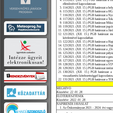
113/2021. (XII. 15.) PGB határozat a H
ellenőrzésvel kapcsolatosan
114/2021. (XII. 15.) PGB határozat a hel
115/2021. (XII. 15.) PGB határozat a HGSZ
116/2021. (XII. 15.) PGB határozat a Nyug
117/2021. (XII. 15.) PGB határozat a Tokay
118/2021. (XII. 15.) PGB határozat Mikul
119/2021. (XII. 15.) PGB határozat jogcí
120/2021. (XII. 15.) PGB határozat a Járó
121/2021. (XII. 15.) PGB határozat mul
kérelemével kapcsolatban
122/2021. (XII. 15.) PGB határozat a Hajd
123/2021. (XII. 15.) PGB határozat a Hajdú
124/2021. (XII. 15.) PGB határozat a „Or
125/2021. (XII. 15.) PGB határozat pályá
126/2021. (XII. 15.) PGB határozat a gasz
127/2021. (XII. 15.) PGB határozat egyes
128/2021. (XII. 15.) PGB határozat a ST
129/2021. (XII. 15.) PGB határozat intézm
130/2021. (XII. 15.) PGB határozat a 
visszafizetési kötelezettséggel kapcsolatos
131/2021. (XII. 15.) PGB határozat a TOP
MEGHÍVÓ
Közzétéve: 22. 01. 28.
ELŐTERJESZTÉSEK
Közzétéve: 2022. 01. 28.
NAPIRENDI JAVASLAT
Az Önkormányzat 2021 – 2024. évi vagyon