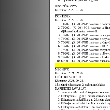
Tájékoztató helyi adók tárgyában
JEGYZŐKÖNYV
Közzétéve: 2022. 01. 28.
DÖNTÉSEK
Közzétéve: 2022. 01. 28.
71/2021. (X. 20.) PGB határozat a napiren
72/2021. (X. 20.) PGB határozat a Hung
tájékoztató tudomásul vételéről
73/2021. (X. 20.) PGB határozat az ideg
74/2021. (X. 20.) PGB határozat a helyi a
75/2021. (X. 20.) PGB határozat gyógyví
76/2021. (X. 20.) PGB határozat a 10576 h
77/2021. (X. 20.) PGB határozat település
78/2021. (X. 20.) PGB határozat a „Helyi f
79/2021. (X. 20.) PGB határozat a Lurkó Ó
80/2021. (X. 20.) PGB határozat biztosítás
MEGHÍVÓ
Közzétéve: 2021. 09. 28.
ELŐTERJESZTÉSEK
Közzétéve: 2021. 09. 28.
15. számú előterjesztés 2. számú melléklete
NAPIRENDI JAVASLAT
Javaslat a 2021. évi költségvetési rendelet
Előterjesztés Digi Kft. bérleti szerződés h
Előterjesztés a Szilfákalja u. 29. szám alat
Előterjesztés a Dobó I. u. 8. szám alatti in
Előterjesztés a Kötelesi u. 34. szám alatti 