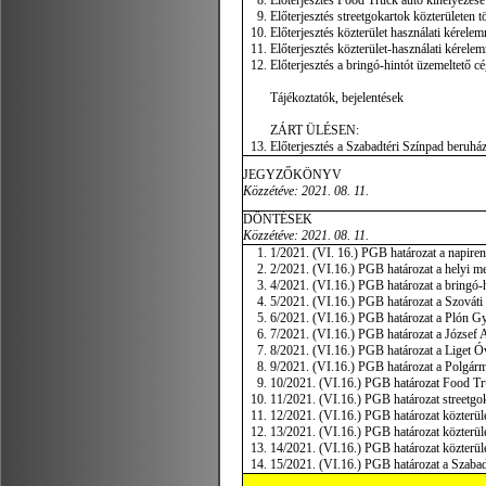
Előterjesztés Food Truck autó kihelyezése 
Előterjesztés streetgokartok közterületen t
Előterjesztés közterület használati kérelem
Előterjesztés közterület-használati kérelem
Előterjesztés a bringó-hintót üzemeltető cé
Tájékoztatók, bejelentések
ZÁRT ÜLÉSEN:
Előterjesztés a Szabadtéri Színpad beruház
JEGYZŐKÖNYV
Közzétéve:
2021. 08. 11.
DÖNTÉSEK
Közzétéve: 2021. 08. 11.
1/2021. (VI. 16.) PGB határozat a napiren
2/2021. (VI.16.) PGB határozat a helyi m
4/2021. (VI.16.) PGB határozat a bringó-
5/2021. (VI.16.) PGB határozat a Szováti 
6/2021. (VI.16.) PGB határozat a Plón Gy
7/2021. (VI.16.) PGB határozat a József A
8/2021. (VI.16.) PGB határozat a Liget Ó
9/2021. (VI.16.) PGB határozat a Polgárme
10/2021. (VI.16.) PGB határozat Food Tr
11/2021. (VI.16.) PGB határozat streetgok
12/2021. (VI.16.) PGB határozat közterül
13/2021. (VI.16.) PGB határozat közterüle
14/2021. (VI.16.) PGB határozat közterül
15/2021. (VI.16.) PGB határozat a Szabad