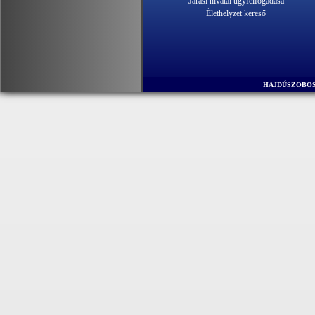
Járási hivatal ügyfélfogadása
Élethelyzet kereső
HAJDÚSZOBOS