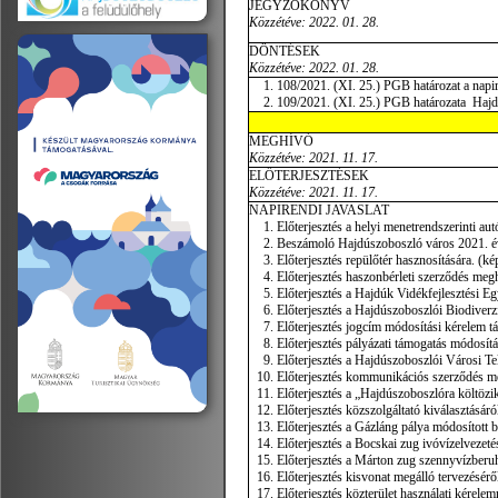
JEGYZŐKÖNYV
Közzétéve: 2022. 01. 28.
DÖNTÉSEK
Közzétéve: 2022. 01. 28.
108/2021. (XI. 25.) PGB határozat a napir
109/2021. (XI. 25.) PGB határozata Hajdú
MEGHÍVÓ
Közzétéve: 2021. 11. 17.
ELŐTERJESZTÉSEK
Közzétéve: 2021. 11. 17.
NAPIRENDI JAVASLAT
Előterjesztés a helyi menetrendszerinti aut
Beszámoló Hajdúszoboszló város 2021. évi
Előterjesztés repülőtér hasznosítására. (ké
Előterjesztés haszonbérleti szerződés megh
Előterjesztés a Hajdúk Vidékfejlesztési Eg
Előterjesztés a Hajdúszoboszlói Biodiverz
Előterjesztés jogcím módosítási kérelem tá
Előterjesztés pályázati támogatás módosítás
Előterjesztés a Hajdúszoboszlói Városi Tel
Előterjesztés kommunikációs szerződés meg
Előterjesztés a „Hajdúszoboszlóra költözi
Előterjesztés közszolgáltató kiválasztásáró
Előterjesztés a Gázláng pálya módosított b
Előterjesztés a Bocskai zug ivóvízelvezetés
Előterjesztés a Márton zug szennyvízberuhá
Előterjesztés kisvonat megálló tervezéséről
Előterjesztés közterület használati kérelem