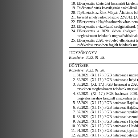
Előterjesztés közterület használati kérelem
Tájékoztató vitás közvilágítási számlákról.
Tájékoztatás az Éltes Mátyás Általános Is
Javaslat a helyi adókról szóló 22/2012. (X
Előterjesztés a Hajdúszoboszló város nemz
Előterjesztés a víziközmű szolgáltatásról. 
Előterjesztés a 2020. évben elvégzett b
meghatározott feladatok megvalósításának 
Előterjesztés 2020. évi belső ellenőrzési t
intézkedési tervekben foglalt feladatok me
JEGYZŐKÖNYV
Közzétéve: 2022. 01. 28.
DÖNTÉSEK
Közzétéve: 2022. 01. 28.
81/2021. (XI. 17.) PGB határozat a napire
82/2021. (XI. 17.) PGB határozat a helyi 
83/2021. (XI. 17.) PGB határozat a 2020. 
tervekben meghatározott feladatok megval
84/2021. (XI. 17.) PGB határozat 2020. é
megvalósításához készített intézkedési te
85/2021. (XI. 17.) PGB határozat Hajdúsz
86/2021. (XI. 17.) PGB határozat Hajdúsz
87/2021. (XI. 17.) PGB határozat repülőté
88/2021. (XI. 17.) PGB határozat haszonb
89/2021. (XI. 17.) PGB határozat a Hajdú
90/2021. (XI. 17.) PGB határozat a Hajd
91/2021. (XI. 17.) PGB határozat jogcím
92/2021. (XI. 17.) PGB határozat pályáza