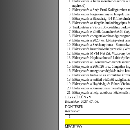
Előterjesztés a helyi menetrendszerinti au
napirend)
Előterjesztés a Szép Ernő Kollégiumban mű
Előterjesztés forgalomirányító lámpák üzeme
Előterjesztés a Búzavirág ’94 Kft kérelmérő
Előterjesztés az illegális hulladékgyűjtés f
Tájékoztatás a Városi Bölcsődéhez parkolók
Előterjesztés e-töltők üzemeltetéséről. (kép
Előterjesztés energiatakarékossági program
Előterjesztés a 2023. évi költségvetési ren
Előterjesztés a Széchenyi utca - Semmelweis
Előterjesztés buszöböl-áthelyezésről. (képv
Előterjesztés MVM Net Zrt. Víztorony bérl
Előterjesztés Hajdúszoboszló Lőtér épületr
Előterjesztés a Csónakázó-tó bérleti szerz
Előterjesztés a 2667/26 hrsz-ú ingatlan ing
Előterjesztés mozgó vendéglátás iránti kére
Előterjesztés büféautó és szimulátor közter
Előterjesztés a területi védőnői szolgálat 
Előterjesztés a Hajdúsági és Bihari Vízik
Előterjesztés adományozási megállapodásról
Előterjesztés a helyi autóbusz-közlekedés 
JEGYZŐKÖNYV
Közzétéve: 2023. 07. 06.
DÖNTÉSEK
Közzétéve:
MEGHÍVÓ