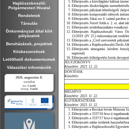
Előterjesztés a közvilágítási hálózat üzeme
Hajdúszoboszlói
Előterjesztés díszkivilágítás üzemeltetéséh
Polgármesteri Hivatal
Előterjesztés pályázati lehetőségről. (képvi
Előterjesztés komposztáló edények intézmén
Rendeletek
Előterjesztés Jókai sor 4. számú pavilon vé
Előterjesztés József Attila u. 2. sz. alatt t
Társulás
Előterjesztés területhasználatra vonatkozó p
Önkormányzat által kiírt
Előterjesztés Hajdúszoboszló Város Önko
pályázatok
12/2019. (IV. 25.) önkormányzati rendelete
Előterjesztés a „Civil szervezetek pályázati
Beruházások, projektek
Előterjesztés a Hajdúszoboszlói Derűs Alk
Előterjesztés támogatási kérelem benyú
Közbeszerzések
napirend)
Előterjesztés költségvetési forrás átcsopor
Letölthető dokumentumok
JEGYZŐKÖNYV
Közzétéve: 2023. 12. 22.
Választási információk
DÖNTÉSEK
Közzétéve:
2026. augusztus 8.
szombat
ma:
László
holnap:
Emőd
MEGHÍVÓ
Közzétéve: 2023. 11. 22.
ELŐTERJESZTÉSEK
Közzétéve: 2023. 11. 22.
Előterjesztés a Bocskai István Múzeum Sze
Előterjesztés a 3337/16 hrsz-ú ingatlanna
Előterjesztés a 3337/17 hrsz-ú ingatlanna
Előterjesztés nádas területek haszonbérbea
Előterjesztés a Hajdúszoboszlói Egyesített