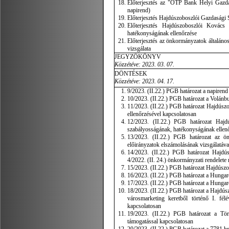
Előterjesztés az "OTP Bank Helyi Gazdasá
napirend)
Előterjesztés Hajdúszoboszlói Gazdasági 
Előterjesztés Hajdúszoboszlói Kovác
hatékonyságának ellenőrzése
Előterjesztés az önkormányzatok általáno
vizsgálata
JEGYZŐKÖNYV
Közzétéve: 2023. 03. 07.
DÖNTÉSEK
Közzétéve: 2023. 04. 17.
9/2023. (II.22.) PGB határozat a napirend
10/2023. (II.22.) PGB határozat a Volánbu
11/2023. (II.22.) PGB határozat Hajdúsz
ellenőrzésével kapcsolatosan
12/2023. (II.22.) PGB határozat Haj
szabályosságának, hatékonyságának ellen
13/2023. (II.22.) PGB határozat az ön
előirányzatok elszámolásának vizsgálatáva
14/2023. (II.22.) PGB határozat Hajdú
4/2022. (II. 24.) önkormányzati rendelete
15/2023. (II.22.) PGB határozat Hajdúsz
16/2023. (II.22.) PGB határozat a Hungar
17/2023. (II.22.) PGB határozat a Hungaro
18/2023. (II.22.) PGB határozat a Hajdúsz
városmarketing keretből történő I. fé
kapcsolatosan
19/2023. (II.22.) PGB határozat a Törö
támogatással kapcsolatosan