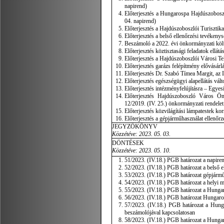
napirend)
Előterjesztés a Hungarospa Hajdúszoboszlói
04. napirend)
Előterjesztés a Hajdúszoboszlói Turisztik
Előterjesztés a belső ellenőrzési tevékenys
Beszámoló a 2022. évi önkormányzati költs
Előterjesztés köztisztasági feladatok ellát
Előterjesztés a Hajdúszoboszlói Városi Tel
Előterjesztés garázs felépítmény elővásárlá
Előterjesztés Dr. Szabó Tímea Margit, az 
Előterjesztés egészségügyi alapellátás vált
Előterjesztés intézményfelújításra – Egyes
Előterjesztés Hajdúszoboszló Város Önko
12/2019. (IV. 25.) önkormányzati rendelet 
Előterjesztés közvilágítási lámpatestek kor
Előterjesztés a gépjárműhasználat ellenőrz
JEGYZŐKÖNYV
Közzétéve: 2023. 05. 03.
DÖNTÉSEK
Közzétéve: 2023. 05. 10.
51/2023. (IV.18.) PGB határozat a napire
52/2023. (IV.18.) PGB határozat a belső e
53/2023. (IV.18.) PGB határozat gépjármű
54/2023. (IV.18.) PGB határozat a helyi m
55/2023. (IV.18.) PGB határozat a Hungar
56/2023. (IV.18.) PGB határozat Hungarosp
57/2023. (IV.18.) PGB határozat a Hung
beszámolójával kapcsolatosan
58/2023. (IV.18.) PGB határozat a Hungar