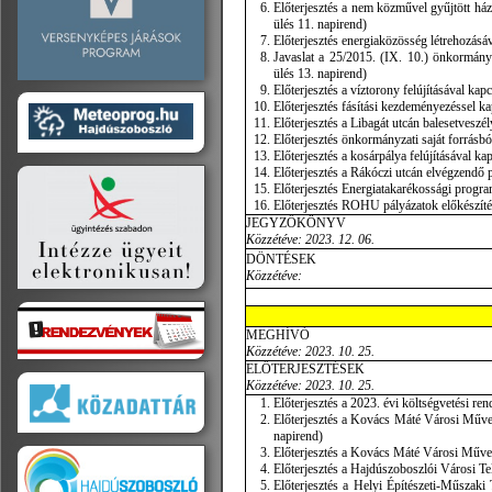
Előterjesztés a nem közművel gyűjtött házta
ülés 11. napirend)
Előterjesztés energiaközösség létrehozásáv
Javaslat a 25/2015. (IX. 10.) önkormányz
ülés 13. napirend)
Előterjesztés a víztorony felújításával kap
Előterjesztés fásítási kezdeményezéssel ka
Előterjesztés a Libagát utcán balesetveszél
Előterjesztés önkormányzati saját forrásbó
Előterjesztés a kosárpálya felújításával ka
Előterjesztés a Rákóczi utcán elvégzendő p
Előterjesztés Energiatakarékossági program 
Előterjesztés ROHU pályázatok előkészítésé
JEGYZŐKÖNYV
Közzétéve: 2023. 12. 06.
DÖNTÉSEK
Közzétéve:
MEGHÍVÓ
Közzétéve: 2023. 10. 25.
ELŐTERJESZTÉSEK
Közzétéve: 2023. 10. 25.
Előterjesztés a 2023. évi költségvetési ren
Előterjesztés a Kovács Máté Városi Művel
napirend)
Előterjesztés a Kovács Máté Városi Művelő
Előterjesztés a Hajdúszoboszlói Városi Tele
Előterjesztés a Helyi Építészeti-Műszaki 