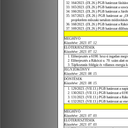
164/2023. (IX.26.) PGB határozat fásítás
165/2023. (IX.26.) PGB határozat a szociá
166/2023. (IX.26.) PGB határozat a Járóbe
167/2023. (IX.26.) PGB határozat az „Ok
projektelem műszaki tartalom módosításáv
168/2023. (IX.26.) PGB határozat a Rákóc
169/2023. (IX.26.) PGB határozat dűlőuta
MEGHÍVÓ
Közzétéve: 2023. 07. 12.
ELŐTERJESZTÉSEK
Közzétéve: 2023. 07. 12.
Előterjesztés a 6190. hrsz-ú ingatlan megvá
Előterjesztés a Rákóczi u. 70. szám alatt m
Tájékoztatás földgáz és villamos energia k
JEGYZŐKÖNYV
Közzétéve: 2023. 08. 15.
DÖNTÉSEK
Közzétéve: 2023. 08. 15.
129/2023. (VII.13.) PGB határozat a napi
130/2023. (VII.13.) PGB határozat a 6190
131/2023. (VII.13.) PGB határozat a Rákóc
132/2023. (VII.13.) PGB határozat az ener
MEGHÍVÓ
Közzétéve: 2023. 07. 03.
ELŐTERJESZTÉSEK
Közzétéve: 2023. 07. 03.