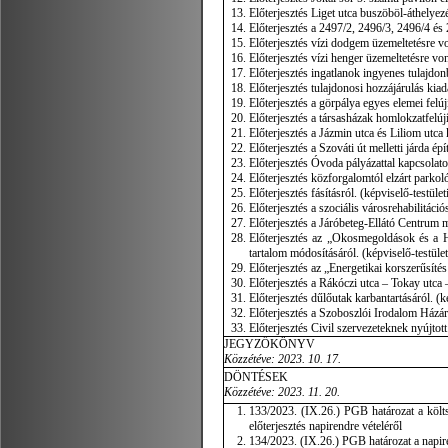
Előterjesztés Liget utca buszöböl-áthelyezé
Előterjesztés a 2497/2, 2496/3, 2496/4 és 2
Előterjesztés vízi dodgem üzemeltetésre vo
Előterjesztés vízi henger üzemeltetésre vo
Előterjesztés ingatlanok ingyenes tulajdonb
Előterjesztés tulajdonosi hozzájárulás kia
Előterjesztés a görpálya egyes elemei felúj
Előterjesztés a társasházak homlokzatfelújí
Előterjesztés a Jázmin utca és Liliom utca k
Előterjesztés a Szováti út melletti járda épí
Előterjesztés Óvoda pályázattal kapcsolato
Előterjesztés közforgalomtól elzárt parkoló
Előterjesztés fásításról. (képviselő-testüle
Előterjesztés a szociális városrehabilitáci
Előterjesztés a Járóbeteg-Ellátó Centrum m
Előterjesztés az „Okosmegoldások és a Hó
tartalom módosításáról. (képviselő-testület
Előterjesztés az „Energetikai korszerűsíté
Előterjesztés a Rákóczi utca – Tokay utca 
Előterjesztés dűlőutak karbantartásáról. (k
Előterjesztés a Szoboszlói Irodalom Házáró
Előterjesztés Civil szervezeteknek nyújto
JEGYZŐKÖNYV
Közzétéve: 2023. 10. 17.
DÖNTÉSEK
Közzétéve: 2023. 11. 20.
133/2023. (IX.26.) PGB határozat a költs
előterjesztés napirendre vételéről
134/2023. (IX.26.) PGB határozat a napir