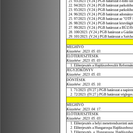
93/2023. (V.24.) PGB határozat e-töltő üz
94/2023. (V.24.) PGB határozat parkolóhe
95/2023. (V.24.) PGB határozat parkolóhel
96/2023. (V.24.) PGB határozat adományoz
97/2023. (V.24.) PGB határozat az "OTP B
98/2023. (V.24.) PGB határozat közvilágít
99/2023. (V.24.) PGB határozat a BÚZAV
100/2023. (V.24.) PGB határozat a Gázlán
101/2023. (V.24.) PGB határozat a Széchen
MEGHÍVÓ
Közzétéve: 2023. 05. 03.
ELŐTERJESZTÉSEK
Közzétéve: 2023. 05. 03
Előterjesztés a Hajdúszoboszlói Református
JEGYZŐKÖNYV
Közzétéve: 2023. 05. 03.
DÖNTÉSEK
Közzétéve: 2023. 05. 10.
71/2023. (IV.27.) PGB határozat a napire
72/2023. (IV.27.) PGB határozat végleges a
MEGHÍVÓ
Közzétéve: 2023. 04. 17.
ELŐTERJESZTÉSEK
Közzétéve: 2023. 05. 03.
Előterjesztés a helyi menetrendszerinti au
Előterjesztés a Hungarospa Hajdúszoboszló
Előterjesztés a Hungarospa Hajdúszobosz