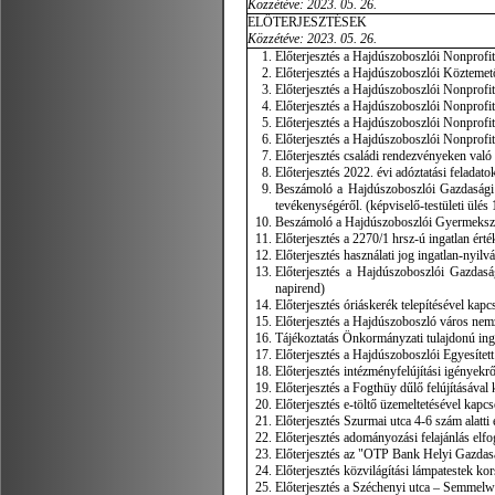
Közzétéve: 2023. 05. 26.
ELŐTERJESZTÉSEK
Közzétéve: 2023. 05. 26.
Előterjesztés a Hajdúszoboszlói Nonprofit 
Előterjesztés a Hajdúszoboszlói Köztemető 
Előterjesztés a Hajdúszoboszlói Nonprofit Z
Előterjesztés a Hajdúszoboszlói Nonprofit Z
Előterjesztés a Hajdúszoboszlói Nonprofit 
Előterjesztés a Hajdúszoboszlói Nonprofit
Előterjesztés családi rendezvényeken való 
Előterjesztés 2022. évi adóztatási feladatok
Beszámoló a Hajdúszoboszlói Gazdasági Sz
tevékenységéről. (képviselő-testületi ülés 
Beszámoló a Hajdúszoboszlói Gyermekszige
Előterjesztés a 2270/1 hrsz-ú ingatlan érték
Előterjesztés használati jog ingatlan-nyilv
Előterjesztés a Hajdúszoboszlói Gazdasá
napirend)
Előterjesztés óriáskerék telepítésével kapc
Előterjesztés a Hajdúszoboszló város nemz
Tájékoztatás Önkormányzati tulajdonú ingat
Előterjesztés a Hajdúszoboszlói Egyesített
Előterjesztés intézményfelújítási igényekrő
Előterjesztés a Fogthüy dűlő felújításával 
Előterjesztés e-töltő üzemeltetésével kapcs
Előterjesztés Szurmai utca 4-6 szám alatti 
Előterjesztés adományozási felajánlás elfog
Előterjesztés az "OTP Bank Helyi Gazdaságf
Előterjesztés közvilágítási lámpatestek kor
Előterjesztés a Széchenyi utca – Semmelwei