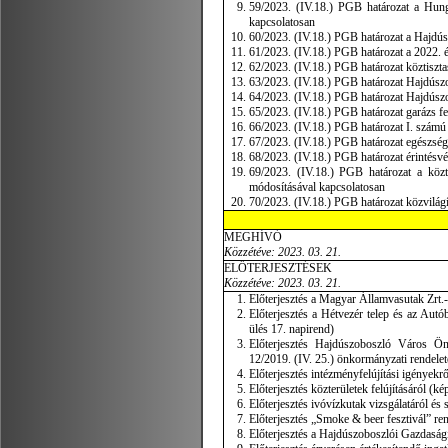
59/2023. (IV.18.) PGB határozat a Hungar
kapcsolatosan
60/2023. (IV.18.) PGB határozat a Hajdús
61/2023. (IV.18.) PGB határozat a 2022. 
62/2023. (IV.18.) PGB határozat köztisztas
63/2023. (IV.18.) PGB határozat Hajdúszob
64/2023. (IV.18.) PGB határozat Hajdúszo
65/2023. (IV.18.) PGB határozat garázs fe
66/2023. (IV.18.) PGB határozat I. számú
67/2023. (IV.18.) PGB határozat egészségü
68/2023. (IV.18.) PGB határozat érintésv
69/2023. (IV.18.) PGB határozat a közter
módosításával kapcsolatosan
70/2023. (IV.18.) PGB határozat közvilágí
MEGHÍVÓ
Közzétéve: 2023. 03. 21.
ELŐTERJESZTÉSEK
Közzétéve: 2023. 03. 21.
Előterjesztés a Magyar Államvasutak Zrt.-
Előterjesztés a Hétvezér telep és az Autó
ülés 17. napirend)
Előterjesztés Hajdúszoboszló Város Önko
12/2019. (IV. 25.) önkormányzati rendelet
Előterjesztés intézményfelújítási igényekrő
Előterjesztés közterületek felújításáról (ké
Előterjesztés ivóvízkutak vizsgálatáról és
Előterjesztés „Smoke & beer fesztivál” ren
Előterjesztés a Hajdúszoboszlói Gazdasági