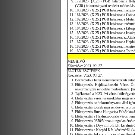
179/2023. (X.25.) PGB határozat a Helyi 
(V.30.) önkormányzati rendelet módosítás
180/2023. (X.25.) PGB határozat hiányzó s
181/2023. (X.25.) PGB határozat a Csónaká
182/2023. (X.25.) PGB határozat a Mutatv
183/2023. (X.25.) PGB határozat intézmé
184/2023. (X.25.) PGB határozat a Libagá
185/2023. (X.25.) PGB határozat a kosárpá
186/2023. (X.25.) PGB határozat az Attila
187/2023. (X.25.) PGB határozat a Hajdús
188/2023. (X.25.) PGB határozat menetren
189/2023. (X.25.) PGB határozat a Tour 
MEGHÍVÓ
Közzétéve: 2023. 09. 27.
ELŐTERJESZTÉSEK
Közzétéve: 2023. 09. 27.
Beszámoló a helyi menetrendszerinti autóbu
Előterjesztés Hajdúszoboszló Város Ön
önkormányzati rendelete módosítására. (kép
Tájékoztató a 2023. évi városi költségveté
Előterjesztés városi úszásoktatás megszerv
Előterjesztés az önkormányzatok által igén
Előterjesztés idősek napi rendezvénysoroza
Előterjesztés Bursa Hungarica Felsőoktatá
Előterjesztés a Hajdúszoboszló város nemz
Előterjesztés 0350/5 hrsz-ú ingatlan értéke
Előterjesztés a Dryvit Profi Kft. kérelmérő
Előterjesztés a Korpád Kft. kérelméről. (ké
Előterjesztés Jókai sor 5. számú pavilon el