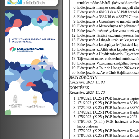
rendelet módosításáról. (képviselő-testület
Előterjesztés hiányzó szociális nappali ellá
Előterjesztés a 6819/1 és a 6819/8 hrsz-ú i
Előterjesztés a 3337/16 és a 3337/17 hrsz-ú
Előterjesztés a Csónakázó-tó melletti terüle
Előterjesztés a Mutatványos tér pályázati f
Előterjesztés intézményekre vonatkozó vagy
Előterjesztés fásítási kezdeményezéssel ka
Előterjesztés a Libagát utcán szükségessé 
Előterjesztés a kosárpálya felújításával ka
Előterjesztés az Attila utcai kapubejárók v
Előterjesztés a Hajdúszoboszlói Egyesített
Tájékoztató menetrendszerinti autóbuszköz
Előterjesztés Víziközmű-szolgáltató kiválas
Előterjesztés a Tour de Hongrie 2024-es v
Előterjesztés az Aero Club Hajdúszoboszl
JEGYZŐKÖNYV
Közzétéve: 2023. 11. 09.
DÖNTÉSEK
Közzétéve: 2023. 11. 20.
170/2023. (X.25.) PGB határozat a napire
171/2023. (X.25.) PGB határozat a 6819/1
172/2023. (X.25.) PGB határozat a 3337/16
174/2023. (X.25.) PGB határozat a Hajdúsz
175/2023. (X.25.) PGB határozat a 2023. é
176/2023. (X.25.) PGB határozat a Kov
kapcsolatosan
177/2023. (X.25.) PGB határozat a Kovác
178/2023. (X.25.) PGB határozat a Kovács