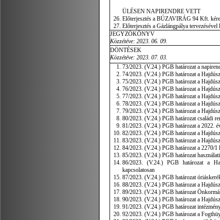
ÜLÉSEN NAPIRENDRE VETT
Előterjesztés a BÚZAVIRÁG 94 Kft. kére
Előterjesztés a Gázlángpálya tervezésével
JEGYZŐKÖNYV
Közzétéve: 2023. 06. 09.
DÖNTÉSEK
Közzétéve: 2023. 07. 03.
73/2023. (V.24.) PGB határozat a napiren
74/2023. (V.24.) PGB határozat a Hajdúsz
75/2023. (V.24.) PGB határozat a Hajdús
76/2023. (V.24.) PGB határozat a Hajdúszo
77/2023. (V.24.) PGB határozat a Hajdúszob
78/2023. (V.24.) PGB határozat a Hajdúsz
79/2023. (V.24.) PGB határozat a Hajdúsz
80/2023. (V.24.) PGB határozat családi r
81/2023. (V.24.) PGB határozat a 2022. év
82/2023. (V.24.) PGB határozat a Hajdúsz
83/2023. (V.24.) PGB határozat a Hajdús
84/2023. (V.24.) PGB határozat a 2270/1 h
85/2023. (V.24.) PGB határozat használati
86/2023. (V.24.) PGB határozat a Haj
kapcsolatosan
87/2023. (V.24.) PGB határozat óriáskerék
88/2023. (V.24.) PGB határozat a Hajdúsz
89/2023. (V.24.) PGB határozat Önkormány
90/2023. (V.24.) PGB határozat a Hajdúsz
91/2023. (V.24.) PGB határozat intézményf
92/2023. (V.24.) PGB határozat a Fogthüy