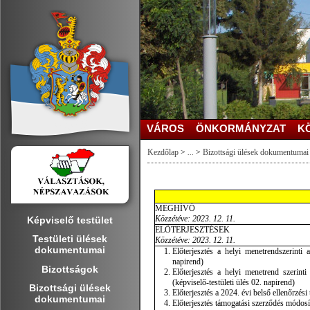
VÁROS
ÖNKORMÁNYZAT
K
Kezdőlap
>
...
>
Bizottsági ülések dokumentumai
MEGHÍVÓ
Közzétéve: 2023. 12. 11.
Képviselő testület
ELŐTERJESZTÉSEK
Testületi ülések
Közzétéve: 2023. 12. 11.
dokumentumai
Előterjesztés a helyi menetrendszerinti 
napirend)
Bizottságok
Előterjesztés a helyi menetrend szerint
(képviselő-testületi ülés 02. napirend)
Bizottsági ülések
Előterjesztés a 2024. évi belső ellenőrzési 
dokumentumai
Előterjesztés támogatási szerződés módosít