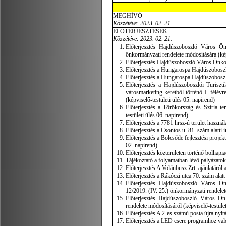
MEGHÍVÓ
Közzétéve: 2023. 02. 21.
ELŐTERJESZTÉSEK
Közzétéve: 2023. 02. 21.
Előterjesztés Hajdúszoboszló Város Ön
önkormányzati rendelete módosítására (képv
Előterjesztés Hajdúszoboszló Város Önkorm
Előterjesztés a Hungarospa Hajdúszoboszló
Előterjesztés a Hungarospa Hajdúszoboszlói
Előterjesztés a Hajdúszoboszlói Turiszt
városmarketing keretből történő I. félév
(képviselő-testületi ülés 05. napirend)
Előterjesztés a Törökország és Szíria te
testületi ülés 06. napirend)
Előterjesztés a 7781 hrsz-ú terület használ
Előterjesztés a Csontos u. 81. szám alatti 
Előterjesztés a Bölcsőde fejlesztési projek
02. napirend)
Előterjesztés közterületen történő bolhapia
Tájékoztató a folyamatban lévő pályázatokr
Előterjesztés A Volánbusz Zrt. ajánlatáról 
Előterjesztés a Rákóczi utca 70. szám alat
Előterjesztés Hajdúszoboszló Város Önko
12/2019. (IV. 25.) önkormányzati rendelete
Előterjesztés Hajdúszoboszló Város Önk
rendelete módosításáról (képviselő-testület
Előterjesztés A 2-es számú posta újra nyit
Előterjesztés a LED csere programhoz való 