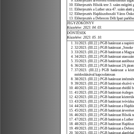
Előterjesztés árverésen értékesítendő ingat
Előterjesztés Hősök tere 3. szám mögötti g
Előterjesztés a Luther utca 47. szám alatti
Előterjesztés Hajdúszoboszló Város Önkorm
Előterjesztés a Debrecen Déli Ipari parkba
JEGYZŐKÖNYV
Közzétéve: 2023. 04. 03.
DÖNTÉSEK
Közzétéve: 2023. 05. 10.
31/2023. (III.22.) PGB határozat a napire
32/2023. (III.22.) PGB határozat „Smoke 
33/2023. (III.22.) PGB határozat a Magy
34/2023. (III.22.) PGB határozat utasszá
35/2023. (III.22.) PGB határozat autóbusz
36/2023. (III.22.) PGB határozat 2A jára
37/2023. (III.22.) PGB határozat a közte
módosításával kapcsolatosan
38/2023. (III.22.) PGB határozat intézmén
39/2023. (III.22.) PGB határozat elszívó v
40/2023. (III.22.) PGB határozat ebédlő b
41/2023. (III.22.) PGB határozat észleges
42/2023. (III.22.) PGB határozat közterüle
43/2023. (III.22.) PGB határozat ivóvízku
44/2023. (III.22.) PGB határozat a Hajdú
45/2023. (III.22.) PGB határozat árverése
46/2023. (III.22.) PGB határozat Hősök te
47/2023. (III.22.) PGB határozat a Luther 
48/2023. (III.22.) PGB határozat Hajdús
49/2023. (III.22.) PGB határozat a Debrec
50/2023. (III.22.) PGB határozat alapfela