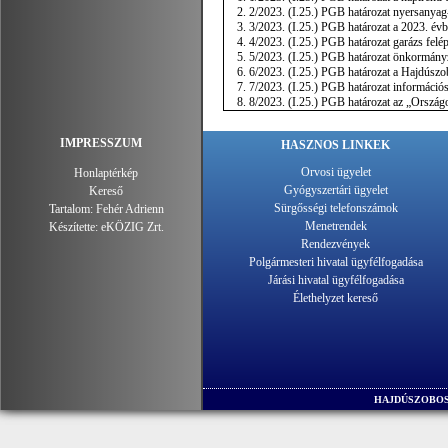
2/2023. (I.25.) PGB határozat nyersanyag
3/2023. (I.25.) PGB határozat a 2023. évb
4/2023. (I.25.) PGB határozat garázs felépí
5/2023. (I.25.) PGB határozat önkormányz
6/2023. (I.25.) PGB határozat a Hajdúszo
7/2023. (I.25.) PGB határozat információs 
8/2023. (I.25.) PGB határozat az „Országo
IMPRESSZUM
HASZNOS LINKEK
Orvosi ügyelet
Honlaptérkép
Gyógyszertári ügyelet
Kereső
Sürgősségi telefonszámok
Tartalom:
Fehér Adrienn
Menetrendek
Készítette:
eKÖZIG Zrt.
Rendezvények
Polgármesteri hivatal ügyfélfogadása
Járási hivatal ügyfélfogadása
Élethelyzet kereső
HAJDÚSZOBOS