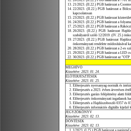
20/2023. (II.22.) PGB határozat a 7781 hr
21/2023. (II.22.) PGB határozat a Csontos 
22/2023. (II.22.) PGB határozat a Bölcső
kapcsolatosan
23/2023. (II.22.) PGB határozat közterület
24/2023. (II.22.) PGB határozat a folyam
25/2023. (II.22.) PGB határozat a Rákóczi
26/2023. (II.22.) PGB határozat Hajdús
szabályairól szóló 12/2019. (IV. 25.) önk
27/2023. (II.22.) PGB határozat Hajdúsz
önkormányzati rendelete módosításával k
28/2023. (II.22.) PGB határozat a 2-es sz
29/2023. (II.22.) PGB határozat a LED cs
30/2023. (II.22.) PGB határozat az "OTP B
MEGHÍVÓ
Közzétéve: 2023. 01. 24.
ELŐTERJESZTÉSEK
Közzétéve: 2023. 01. 25.
Előterjesztés nyersanyag-normák és intézmé
Előterjesztés a 2023. évben árverésen érték
Előterjesztés garázs felépítmény alatti föld
Előterjesztés önkormányzati ingatlanok has
Előterjesztés a Hajdúszoboszló 0357 és 035
Előterjesztés információs digitális kijelző
JEGYZŐKÖNYV
Közzétéve: 2023. 02. 13.
DÖNTÉSEK
Közzétéve: 2023. 02. 13.
1/2023. (I.25.) PGB határozat a napirend 