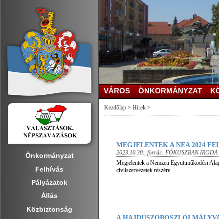
VÁROS
ÖNKORMÁNYZAT
K
Kezdőlap
>
Hírek
>
MEGJELENTEK A NEA 2024 F
2023.10.30.
, forrás:
FÓKUSZBAN IRODA
Önkormányzat
Megjelentek a Nemzeti Együttműködési Alap 
Felhívás
civilszervezetek részére
Pályázatok
Állás
Közbiztonság
A HAJDÚSZOBOSZLÓI MÁLYV