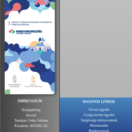
IMPRESSZUM
HASZNOS LINKEK
Orvosi ügyelet
Honlaptérkép
Gyógyszertári ügyelet
Kereső
Sürgősségi telefonszámok
Tartalom:
Fehér Adrienn
Menetrendek
Készítette:
eKÖZIG Zrt.
Rendezvények