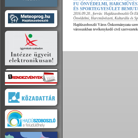
FU ÖNVÉDELMI, HARCMŰVÉSZ
ÉS SPORTEGYESÜLET BEMUT
2016.09.20.
, forrás:
Hajdúszoboszlói Öt E
Önvédelmi, Harcművészeti, Kulturális és Sp
Hajdúszoboszló Város Önkormányzata szere
városunkban tevékenykedő civil szervezeteke