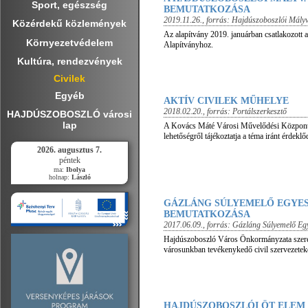
Sport, egészség
BEMUTATKOZÁSA
2019.11.26.
, forrás:
Hajdúszoboszlói Mályv
Közérdekű közlemények
Az alapítvány 2019. januárban csatlakozott 
Környezetvédelem
Alapítványhoz.
Kultúra, rendezvények
Civilek
Egyéb
AKTÍV CIVILEK MŰHELYE
2018.02.20.
, forrás:
Portálszerkesztő
HAJDÚSZOBOSZLÓ városi
lap
A Kovács Máté Városi Művelődési Központ 
lehetőségről tájékoztatja a téma iránt érdeklőd
2026. augusztus 7.
péntek
ma:
Ibolya
holnap:
László
GÁZLÁNG SÚLYEMELŐ EGYE
BEMUTATKOZÁSA
2017.06.09.
, forrás:
Gázláng Súlyemelő Egy
Hajdúszoboszló Város Önkormányzata szere
városunkban tevékenykedő civil szervezeteke
HAJDÚSZOBOSZLÓI ÖT ELEM