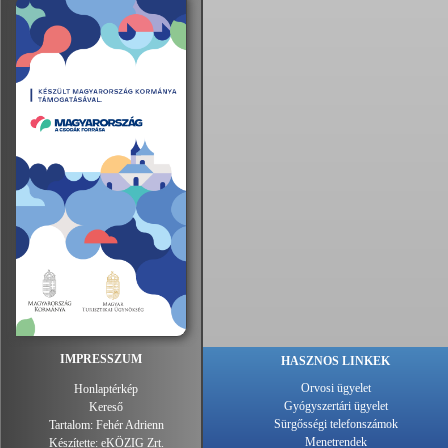
IMPRESSZUM
HASZNOS LINKEK
Orvosi ügyelet
Honlaptérkép
Gyógyszertári ügyelet
Kereső
Sürgősségi telefonszámok
Tartalom:
Fehér Adrienn
Menetrendek
Készítette:
eKÖZIG Zrt.