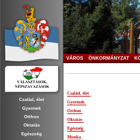
VÁROS
ÖNKORMÁNYZAT
K
Család, élet
Család, élet
Gyermek
Gyermek
Otthon
Otthon
Oktatás
Oktatás
Egészség
Egészség
Munka