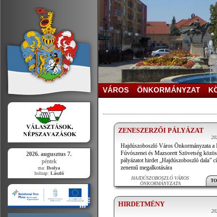
VÁROS
ÖNKORMÁNYZAT
K
ZENESZERZŐI PÁLYÁZAT
20
Hajdúszoboszló Város Önkormányzata a
Fúvószenei és Mazsorett Szövetség közös
2026. augusztus 7.
pályázatot hirdet „Hajdúszoboszló dala” 
péntek
zenemű megalkotására
ma:
Ibolya
holnap:
László
HAJDÚSZOBOSZLÓ VÁROS
TO
ÖNKORMÁNYZATA
HIRDETMÉNY
20