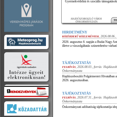
Gyermekvédelmi és szociális támogatások
HAJDÚSZOBOSZLÓ VÁROS
TO
ÖNKORMÁNYZATA
HIRDETMÉNY
,
2026.08.06.
,
KÖZÉRDEKŰ KÖZLEMÉNYEK
2026. augusztus 6. napján a Budai Nagy An
illetve a vízszolgáltatás szüneteltetése várható
TÁJÉKOZTATÁS
,
2026.08.03.
, forrás:
Hajdúszob
FELHÍVÁS
Önkormányzata
Hajdúszoboszlói Polgármesteri Hivatalban a
2026. augusztusában.
TÁJÉKOZTATÁS
,
2026.07.31.
, forrás:
Hajdúszob
FELHÍVÁS
Önkormányzata
Önkormányzati adóhatóság tájékoztatója ide