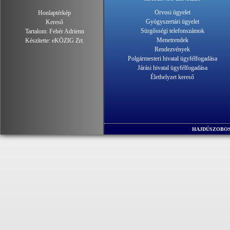
Orvosi ügyelet
Honlaptérkép
Gyógyszertári ügyelet
Kereső
Sürgősségi telefonszámok
Tartalom:
Fehér Adrienn
Menetrendek
Készítette:
eKÖZIG Zrt.
Rendezvények
Polgármesteri hivatal ügyfélfogadása
Járási hivatal ügyfélfogadása
Élethelyzet kereső
HAJDÚSZOBOS