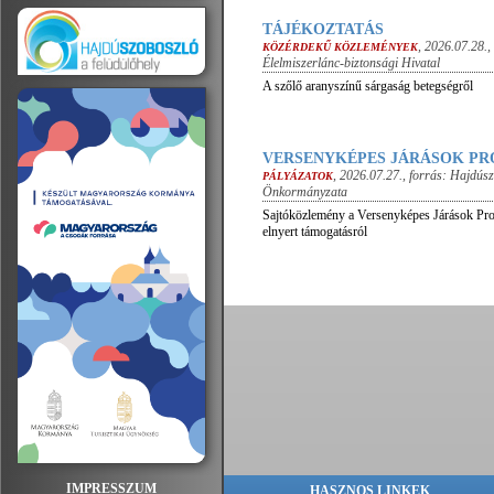
TÁJÉKOZTATÁS
,
2026.07.28.
,
KÖZÉRDEKŰ KÖZLEMÉNYEK
Élelmiszerlánc-biztonsági Hivatal
A szőlő aranyszínű sárgaság betegségről
VERSENYKÉPES JÁRÁSOK P
,
2026.07.27.
, forrás:
Hajdúsz
PÁLYÁZATOK
Önkormányzata
Sajtóközlemény a Versenyképes Járások Pro
elnyert támogatásról
IMPRESSZUM
HASZNOS LINKEK