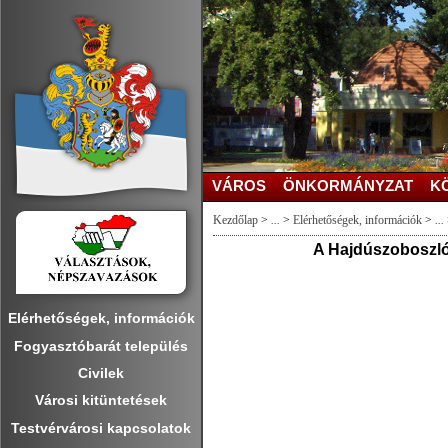
VÁROS
ÖNKORMÁNYZAT
K
Kezdőlap
>
...
>
Elérhetőségek, információk
>
...
A Hajdúszoboszlói
Elérhetőségek, információk
Fogyasztóbarát település
Civilek
Városi kitüntetések
Testvérvárosi kapcsolatok