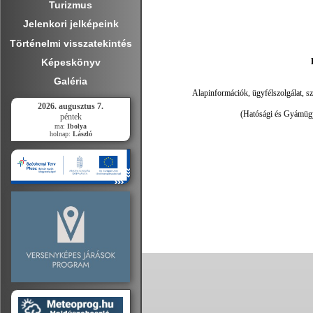
Turizmus
Jelenkori jelképeink
Történelmi visszatekintés
Képeskönyv
Galéria
Alapinformációk, ügyfélszolgálat, s
2026. augusztus 7.
(Hatósági és Gyámügy
péntek
ma:
Ibolya
holnap:
László