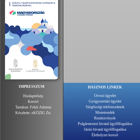
IMPRESSZUM
HASZNOS LINKEK
Orvosi ügyelet
Honlaptérkép
Gyógyszertári ügyelet
Kereső
Sürgősségi telefonszámok
Tartalom:
Fehér Adrienn
Menetrendek
Készítette:
eKÖZIG Zrt.
Rendezvények
Polgármesteri hivatal ügyfélfogadása
Járási hivatal ügyfélfogadása
Élethelyzet kereső