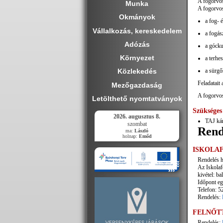
A fogorvos
Munka
A fogorvosi
Okmányok
a fog- 
Vállalkozás, kereskedelem
a fogás
Adózás
a gócku
Környezet
a terhe
a sürgős
Közlekedés
Feladatait 
Mezőgazdaság
A fogorvos
Letölthető nyomtatványok
Szüksége
2026. augusztus 8.
TAJ ká
szombat
Rend
ma:
László
holnap:
Emőd
ISKOLA
Rendelés he
Az Iskolafo
kivétel: ba
Időpont eg
Telefon: 5
Rendelés:
FELNŐT
Rendelés: