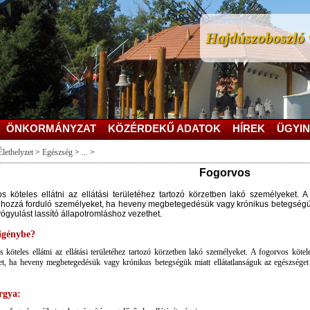
Hajdúszoboszló v
ÖNKORMÁNYZAT
KÖZÉRDEKŰ ADATOK
HÍREK
ÜGYIN
Élethelyzet
>
Egészség
>
...
>
Fogorvos
s köteles ellátni az ellátási területéhez tartozó körzetben lakó személyeket. A
 hozzá forduló személyeket, ha heveny megbetegedésük vagy krónikus betegségük 
ógyulást lassító állapotromláshoz vezethet.
 igénybe?
 köteles ellátni az ellátási területéhez tartozó körzetben lakó személyeket. A fogorvos kötel
t, ha heveny megbetegedésük vagy krónikus betegségük miatt ellátatlanságuk az egészséget 
rgya: