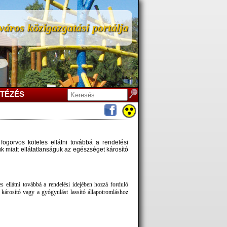
áros közigazgatási portálja
TÉZÉS
 fogorvos köteles ellátni továbbá a rendelési
miatt ellátatlanságuk az egészséget károsító
es ellátni továbbá a rendelési idejében hozzá forduló
károsító vagy a gyógyulást lassító állapotromláshoz