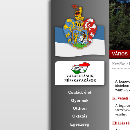
VÁROS
Kezdőlap
>
A fogorvo
idejében
vagy a gy
Család, élet
Ki veheti
Gyermek
A fogorvos
Otthon
személyeke
vezethet.
Oktatás
Eljárás tá
Egészség