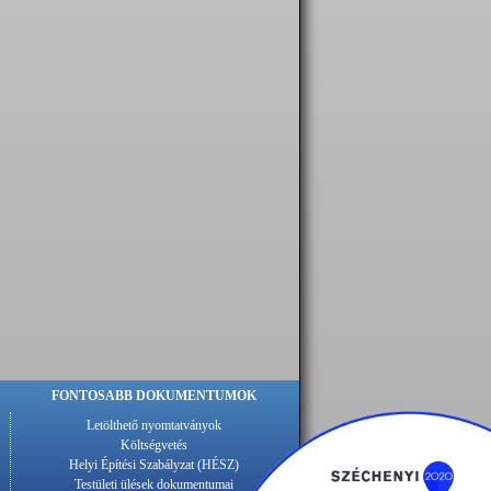
FONTOSABB DOKUMENTUMOK
Letölthető nyomtatványok
Költségvetés
Helyi Építési Szabályzat (HÉSZ)
Testületi ülések dokumentumai