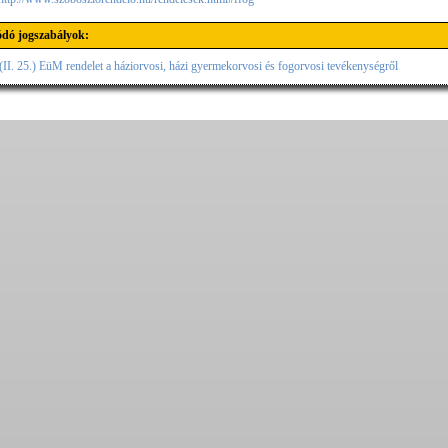
dó jogszabályok:
(II. 25.) EüM rendelet a háziorvosi, házi gyermekorvosi és fogorvosi tevékenységről