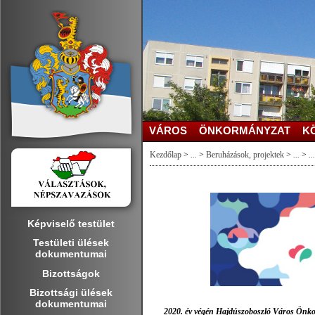
VÁROS
ÖNKORMÁNYZAT
K
Kezdőlap
>
...
>
Beruházások, projektek
>
...
>
...
Képviselő testület
Testületi ülések
dokumentumai
Bizottságok
Bizottsági ülések
dokumentumai
2020. év végén Hajdúszoboszló Város Önkorm