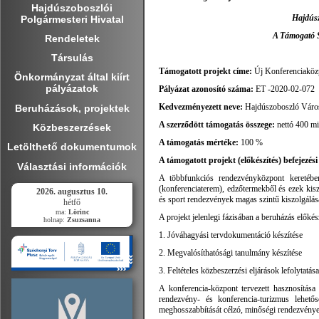
Hajdúszoboszlói
Hajdúsz
Polgármesteri Hivatal
A Támogató S
Rendeletek
Társulás
Támogatott projekt címe:
Új Konferenciaköz
Önkormányzat által kiírt
pályázatok
Pályázat azonosító száma:
ET -2020-02-072
Kedvezményezett neve:
Hajdúszoboszló Váro
Beruházások, projektek
A szerződött támogatás összege:
nettó 400 mil
Közbeszerzések
A támogatás mértéke:
100 %
Letölthető dokumentumok
A támogatott projekt (előkészítés) befejezé
Választási információk
A többfunkciós rendezvényközpont keretébe
(konferenciaterem), edzőtermekből és ezek kisz
2026. augusztus 10.
és sport rendezvények magas szintű kiszolgálás
hétfő
ma:
Lörinc
A projekt jelenlegi fázisában a beruházás előké
holnap:
Zsuzsanna
1. Jóváhagyási tervdokumentáció készítése
2. Megvalósíthatósági tanulmány készítése
3. Feltételes közbeszerzési eljárások lefolytatása
A konferencia-központ tervezett hasznosítása
rendezvény- és konferencia-turizmus lehető
meghosszabbítását célzó, minőségi rendezvénye