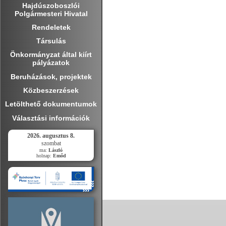
Hajdúszoboszlói
Polgármesteri Hivatal
Rendeletek
Társulás
Önkormányzat által kiírt
pályázatok
Beruházások, projektek
Közbeszerzések
Letölthető dokumentumok
Választási információk
2026. augusztus 8.
szombat
ma:
László
holnap:
Emőd