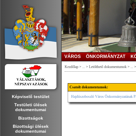
VÁROS
ÖNKORMÁNYZAT
K
Kezdőlap
>
...
>
Letölthető dokumentumok
>
...
Csatolt dokumentumok:
Képviselő testület
Hajdúszoboszló Város Önkormányzatának Páva
Testületi ülések
dokumentumai
Bizottságok
Bizottsági ülések
dokumentumai