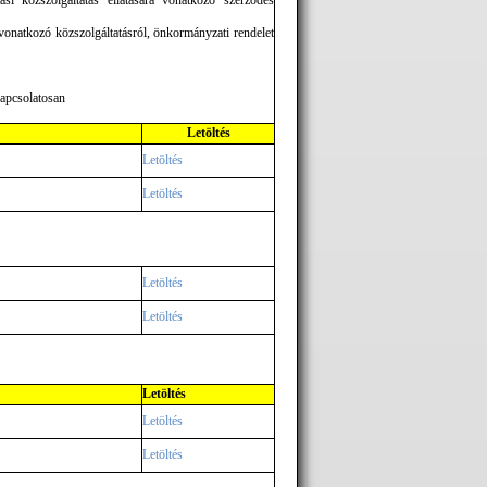
ási közszolgáltatás ellátására vonatkozó szerződés
vonatkozó közszolgáltatásról, önkormányzati rendelet
kapcsolatosan
Letöltés
Letöltés
Letöltés
Letöltés
Letöltés
Letöltés
Letöltés
Letöltés