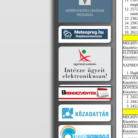
256/
megk
257/2
módo
258/2
259/2
260/2
261/2
MEGHÍV
Közzétéve:
ELŐTER
Közzétéve:
NAPIREN
Hajdú
JEGYZŐ
Közzétéve:
DÖNTÉS
Közzétéve
243/2
244/2
245/2
MEGHÍV
Közzétéve:
ELŐTER
Közzétéve: