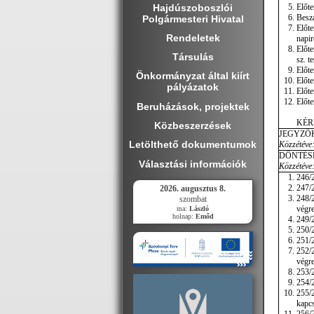
Hajdúszoboszlói
Előte
Beszá
Polgármesteri Hivatal
Előte
Rendeletek
napir
Előte
Társulás
sz. t
Előte
Önkormányzat által kiírt
Előte
pályázatok
Előte
Előte
Beruházások, projektek
KÉR
Közbeszerzések
JEGYZŐ
Letölthető dokumentumok
Közzétéve:
DÖNTÉS
Választási információk
Közzétéve:
246/2
247/2
2026. augusztus 8.
248/
szombat
végre
ma:
László
holnap:
Emőd
249/2
250/2
251/2
252/2
végre
253/2
254/2
255/
kapc