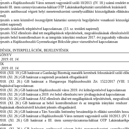
rjesztés a Hajdúszoboszló Város nemzeti vagyonáról szóló 10/2013. (IV. 18.) számú rendelet 
moló III. ütem szennyvízcsatorna-hálózat OTP Lakástakarékpénztári szerződések lezárásáról.
rjesztés autóbusszal végzett helyi menetrendszerinti személyszállítási közszolgáltatás ellátásár
end)
rjesztés a nem közművel összegyűjtött háztartási szennyvíz begyűjtésére vonatkozó közszolgál
estületi napirend)
rjesztés óriáskerék telepítésével kapcsolatosan. (13. sz. testületi napirend)
rjesztés ÁSZ ellenőrzés által tett megállapítások teljesítésének, megvalósulásának ellenőrzéséről
rjesztés belső kontrollrendszer és az integritás irányítási rendszer 2017. évi jogszabály változá
rjesztés a Hajdúszoboszlói Gyermeksziget Bölcsőde pince vizesedésével kapcsolatosan
DÉSEK, INTERPELLÁCIÓK, BEJELENTÉSEK
KÖNYV
 2019. 01. 14.
EK
 2019. 01. 14.
018. (XII. 19.) GB határozat a Gazdasági Bizottság maradék keretének felosztásáról szóló előte
018. (XI. 26.) GB határozat a napirendi javaslatok elfogadásáról
2018. (XI. 26.) GB határozat a Hungarospa Hajdúszoboszlói Zrt. 1522/2017 (VIII. 14.)
hajtásával kapcsolatosan
018. (XI. 26.) GB határozat Hajdúszoboszló város 2019. évi költségvetésével kapcsolatosan
018. (XI. 26.) GB határozat a 2019. évi belső ellenőrzési terv jóváhagyásával kapcsolatosan
018. (XI. 26.) GB határozat ÁSZ ellenőrzés által tett megállapítások teljesítésének, megvalósulá
018. (XI. 26.) GB határozat az belső kontrollrendszer és az integritás irányítási rendszer
hajtásának ellenőrzéséről készített jelentés elfogadásáról.
018. (XI. 26.) GB határozat a Társ Szociális Intézmény beszámolója és ellátási szerződés hoss
018. (XI. 26.) GB határozat a Hajdúszoboszló Város nemzeti vagyonáról szóló 10/2013. (IV. 
2018. (XI. 26.) GB határozat a III. ütem szennyvízcsatorna-hálózat OTP Lakástakarékpén
solatosan