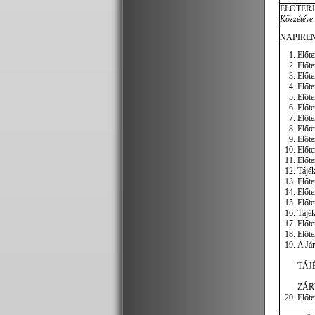
ELŐTER
Közzétéve:
NAPIREN
Előte
Előte
Előte
Előte
Előte
Előte
Előte
Előte
Előte
Előte
Előte
Tájék
Előte
Előte
Előte
Tájék
Előte
Előte
A Jár
TÁJ
ZÁR
Előte