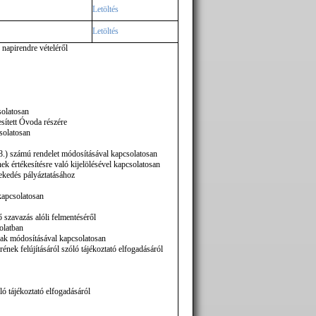
Letöltés
Letöltés
 napirendre vételéről
solatosan
sített Óvoda részére
solatosan
8.) számú rendelet módosításával kapcsolatosan
k értékesítésre való kijelölésével kapcsolatosan
ekedés pályáztatásához
kapcsolatosan
 szavazás alóli felmentéséről
olatban
ak módosításával kapcsolatosan
ek felújításáról szóló tájékoztató elfogadásáról
ló tájékoztató elfogadásáról