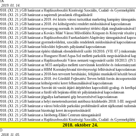
EK
 2019. 01. 14.
018. (XI. 21.) GB határozat a Hajdúszoboszlói Kistérségi Szociális, Család- és Gyermekjóléti
018. (XI. 21.) GB határozat a napirendi javaslatok elfogadásáról
018. (XI. 21.) GB határozat a 2019. évi közös városi turisztikai marketing kampány támogatás
018. (XI. 21.) GB határozat a 2018. évi költségvetési rendelet módosításával kapcsolatosan
018. (XI. 21.) GB határozat nyersanyag-normák és intézményi térítési díjak meghatározásával
018. (XI. 21.) GB határozat a Kovács Máté Városi Művelődési Központ és Könyvtár részére pó
018. (XI. 21.) GB határozat a Hajdúszoboszlói Fazekasházért Alapítvány támogatásával kapcs
018. (XI. 21.) GB határozat gyermekvédelmi, szociális rendeletek módosításával kapcsolatosa
018. (XI. 21.) GB határozat bölcsődei fejlesztés pályázattal kapcsolatosan
018. (XI. 21.) GB határozat építési tilalmak elrendeléséről szóló 16/2016. (VII. 07.) önkormán
018. (XI. 21.) GB határozat a Hunguest Hotel Aqua-Sol melletti parkolók megvásárlásával ka
018. (XI. 21.) GB határozat a Hajdúszoboszló Város nemzeti vagyonáról szóló 10/2013. (IV.1
018. (XI. 21.) GB határozat az M35 autópálya melletti szervízutak kezelésbe és önkormányzati 
2018. (XI. 21.) GB határozat a HBM Kormányhivatal törvényességi felhívásával kapcsolatosan
018. (XI. 21.) GB határozat a 2018-ben tervezett beruházási, felújítási munkákról készült bes
018. (XI. 21.) GB határozat a 2018. évi Gördülő Fejlesztési Terven belüli forrás átcsoportosít
018. (XI. 21.) GB határozat költségvetési keret felhasználásával kapcsolatosan
018. (XI. 21.) GB határozat Szováti úti vasúti átjáró átépítéshez kapcsolódó gyalog- és kerékp
018. (XI. 21.) GB határozat a fürdő téli bejárata előtti tér pályáztatásával kapcsolatosan
018. (XI. 21.) GB határozat jégpálya karbantartó gép beszerzésével kapcsolatosan
018. (XI. 21.) GB határozat a helyi menetrendszerinti autóbusz-közlekedés 2018. I-III. negyed
018. (XI. 21.) GB határozat a városi bölcsőde parkolási problémáiról adott tájékoztató tudomás
018. (XI. 21.) GB határozat bizottsági keret átcsoportosításáról
018. (XI. 21.) GB határozat a Járóbeteg-Ellátó Centrum támogatásáról
018. (XI. 21.) GB határozat a Hajdúszoboszlói Kistérségi Szociális, Család- és Gyermekjólét
2018. október 24.
Ó
 2018. 11. 05.