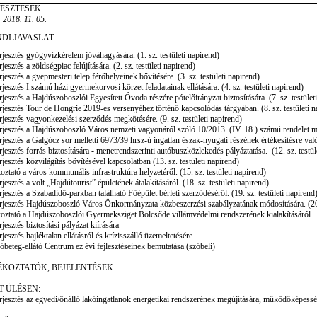
JESZTÉSEK
 2018. 11. 05.
DI JAVASLAT
rjesztés gyógyvízkérelem jóváhagyására. (1. sz. testületi napirend)
rjesztés a zöldségpiac felújítására. (2. sz. testületi napirend)
rjesztés a gyepmesteri telep férőhelyeinek bővítésére. (3. sz. testületi napirend)
rjesztés I.számú házi gyermekorvosi körzet feladatainak ellátására. (4. sz. testületi napirend)
rjesztés a Hajdúszoboszlói Egyesített Óvoda részére pótelőirányzat biztosítására. (7. sz. testület
rjesztés Tour de Hongrie 2019-es versenyéhez történő kapcsolódás tárgyában. (8. sz. testületi n
rjesztés vagyonkezelési szerződés megkötésére. (9. sz. testületi napirend)
rjesztés a Hajdúszoboszló Város nemzeti vagyonáról szóló 10/2013. (IV. 18.) számú rendelet mód
rjesztés a Galgócz sor melletti 6973/39 hrsz-ú ingatlan észak-nyugati részének értékesítésre való k
rjesztés forrás biztosítására - menetrendszerinti autóbuszközlekedés pályáztatása. (12. sz. testül
rjesztés közvilágítás bővítésével kapcsolatban (13. sz. testületi napirend)
oztató a város kommunális infrastruktúra helyzetéről. (15. sz. testületi napirend)
rjesztés a volt „Hajdútourist” épületének átalakításáról. (18. sz. testületi napirend)
rjesztés a Szabadidő-parkban található Főépület bérleti szerződéséről. (19. sz. testületi napirend
rjesztés Hajdúszoboszló Város Önkormányzata közbeszerzési szabályzatának módosítására. (20. 
oztató a Hajdúszoboszlói Gyermeksziget Bölcsőde villámvédelmi rendszerének kialakításáról
rjesztés biztosítási pályázat kiírására
rjesztés hajléktalan ellátásról és krízisszálló üzemeltetésére
óbeteg-ellátó Centrum ez évi fejlesztéseinek bemutatása (szóbeli)
ÉKOZTATÓK, BEJELENTÉSEK
T ÜLÉSEN:
rjesztés az egyedi/önálló lakóingatlanok energetikai rendszerének megújítására, működőképesség