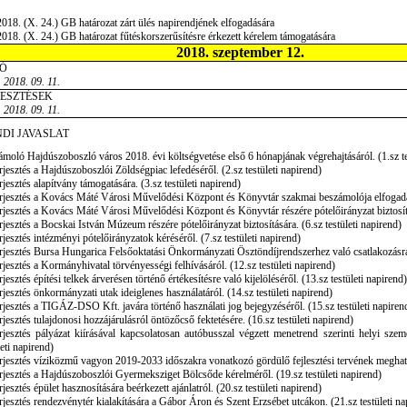
018. (X. 24.) GB határozat zárt ülés napirendjének elfogadására
018. (X. 24.) GB határozat fűtéskorszerűsítésre érkezett kérelem támogatására
2018. szeptember 12.
Ó
 2018. 09. 11.
JESZTÉSEK
 2018. 09. 11.
DI JAVASLAT
moló Hajdúszoboszló város 2018. évi költségvetése első 6 hónapjának végrehajtásáról. (1.sz te
rjesztés a Hajdúszoboszlói Zöldségpiac lefedéséről. (2.sz testületi napirend)
rjesztés alapítvány támogatására. (3.sz testületi napirend)
rjesztés a Kovács Máté Városi Művelődési Központ és Könyvtár szakmai beszámolója elfogadásá
rjesztés a Kovács Máté Városi Művelődési Központ és Könyvtár részére pótelőirányzat biztosítás
rjesztés a Bocskai István Múzeum részére pótelőirányzat biztosítására. (6.sz testületi napirend)
rjesztés intézményi pótelőirányzatok kéréséről. (7.sz testületi napirend)
rjesztés Bursa Hungarica Felsőoktatási Önkormányzati Ösztöndíjrendszerhez való csatlakozásra. 
rjesztés a Kormányhivatal törvényességi felhívásáról. (12.sz testületi napirend)
rjesztés építési telkek árverésen történő értékesítésre való kijelöléséről. (13.sz testületi napirend)
rjesztés önkormányzati utak ideiglenes használatáról. (14.sz testületi napirend)
rjesztés a TIGÁZ-DSO Kft. javára történő használati jog bejegyzéséről. (15.sz testületi napiren
rjesztés tulajdonosi hozzájárulásról öntözőcső fektetésére. (16.sz testületi napirend)
rjesztés pályázat kiírásával kapcsolatosan autóbusszal végzett menetrend szerinti helyi személ
leti napirend)
rjesztés víziközmű vagyon 2019-2033 időszakra vonatkozó gördülő fejlesztési tervének meghatár
rjesztés a Hajdúszoboszlói Gyermeksziget Bölcsőde kérelméről. (19.sz testületi napirend)
rjesztés épület hasznosítására beérkezett ajánlatról. (20.sz testületi napirend)
rjesztés rendezvénytér kialakítására a Gábor Áron és Szent Erzsébet utcákon. (21.sz testületi na