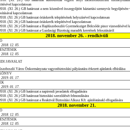
2018. (XI. 26.) GB határozat autóbusszal végzett helyi menetrendszerinti személyszállít
ötésével kapcsolatosan
018. (XI. 26.) GB határozat a nem közművel összegyűjtött háztartási szennyvíz begyűjtésére 
sításával kapcsolatosan
018. (XI. 26.) GB határozat óriáskerék telepítésének helyszínével kapcsolatosan
018. (XI. 26.) GB határozat óriáskerék telepítésével kapcsolatosan
018. (XI. 26.) GB határozat a Hajdúszoboszlói Gyermeksziget Bölcsőde pince vizesedésével 
018. (XI. 26.) GB határozat a Gazdasági Bizottság maradék keretének felosztásáról
2018. november 26. - rendkívüli
Ó
 2018. 12. 05.
JESZTÉSEK
 2018. 12. 05.
DI JAVASLAT
szoboszló Város Önkormányzata vagyonbiztosítási pályázatára érkezett ajánlatok elbírálása
KÖNYV
 2019. 01. 17.
EK
:
2019. 01. 17.
018. (XI. 26.) GB határozat a napirendi javaslatok elfogadására
018. (XI. 26.) GB határozat biztosítási szerződését felmondására
018. (XI. 26.) GB határozat a Reaktivál Biztosítási Alkusz Kft. ajánléatánakl elfogadására
2018. november 21.
Ó
 2018. 12. 05.
JESZTÉSEK
 2018. 12. 05.