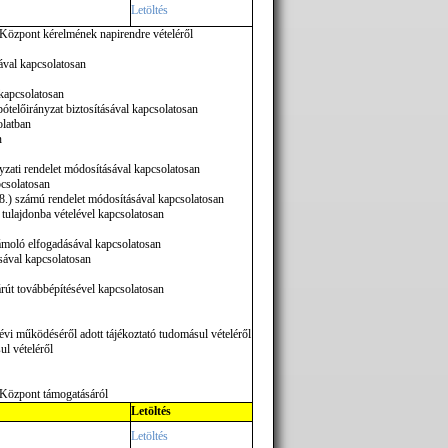
Letöltés
 Központ kérelmének napirendre vételéről
ával kapcsolatosan
 kapcsolatosan
telőirányzat biztosításával kapcsolatosan
olatban
n
yzati rendelet módosításával kapcsolatosan
pcsolatosan
8.) számú rendelet módosításával kapcsolatosan
tulajdonba vételével kapcsolatosan
zámoló elfogadásával kapcsolatosan
ásával kapcsolatosan
árút továbbépítésével kapcsolatosan
évi működéséről adott tájékoztató tudomásul vételéről
ul vételéről
i Központ támogatásáról
Letöltés
Letöltés