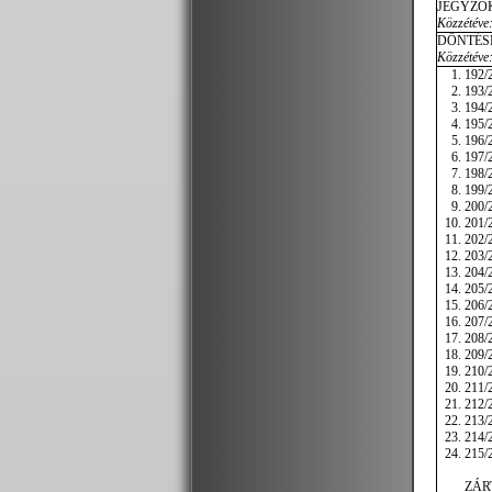
JEGYZŐ
Közzétéve:
DÖNTÉS
Közzétéve:
192/2
193/2
194/
195/2
196/2
197/2
198/2
199/2
200/2
201/2
202/2
203/2
204/2
205/2
206/2
207/2
208/2
209/2
210/
211/2
212/2
213/2
214/2
215/2
ZÁR