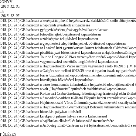
KÖNYV
 2018. 12. 05.
EK
 2018. 12. 05.
018. (X. 24.) GB határozat a kerékpárút pihenő helyén szerviz kialakításáról szóló előterjesztés
018. (X. 24.) GB határozat a napirendi javaslatok elfogadására
2018. (X. 24.) GB határozat gyógyvízkérelem jóváhagyásával kapcsolatosan
018. (X. 24.) GB határozat fotocellás ajtók beépítésével kapcsolatosan
018. (X. 24.) GB határozat a zöldségpiac felújításával kapcsolatosan
018. (X. 24.) GB határozat a gyepmesteri telep férőhelyeinek bővítésével kapcsolatosan
018. (X. 24.) GB határozat az I.számú házi gyermekorvosi körzet feladatainak ellátásával kapc
018. (X. 24.) GB határozat pótelőirányzat biztosításával kapcsolatosan a Hajdúszoboszlói Egye
018. (X. 24.) GB határozat Tour de Hongrie 2019-es versenyéhez történő kapcsolódással kapc
018. (X. 24.) GB határozat vagyonkezelési szerződés megkötésével kapcsolatosan
018. (X. 24.) GB határozat a Hajdúszoboszló Város nemzeti vagyonáról szóló 10/2013. (IV. 1
018. (X. 24.) GB határozat a Galgócz sor melletti 6973/39 hrsz-ú ingatlan észak-nyugati részéne
018. (X. 24.) GB határozat forrás biztosításával kapcsolatosan menetrendszerinti autóbuszközl
018. (X. 24.) GB határozat közvilágítás bővítésével kapcsolatban
018. (X. 24.) GB határozat a város kommunális infrastruktúra helyzetéről adott tájékoztatóval 
018. (X. 24.) GB határozat a volt „Hajdútourist” épületének átalakításával kapcsolatosan
018. (X. 24.) GB határozat Kolozsvári Csaba Gazdasági Bizottsági tag érintettségi okán történő
018. (X. 24.) GB határozat a Szabadidő-parkban található Főépület bérleti szerződésével kapcs
2018. (X. 24.) GB határozat Hajdúszoboszló Város Önkormányzata közbeszerzési szabályzatán
018. (X. 24.) GB határozat a Hajdúszoboszlói Gyermeksziget Bölcsőde villámvédelmi rendszerén
018. (X. 24.) GB határozat biztosítási pályázat kiírásáról
018. (X. 24.) GB határozat kerékpárút pihenő helyén szerviz kialakításáról
018. (X. 24.) GB határozat a hajléktalan ellátásról és krízisszálló üzemeltetésére
018. (X. 24.) GB határozat a Járóbeteg-Ellátó Centrum ez évi fejlesztéseinek bemutatásáról szó
T ÜLÉSEN