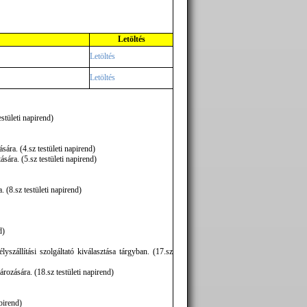
Letöltés
Letöltés
Letöltés
stületi napirend)
ra. (4.sz testületi napirend)
ára. (5.sz testületi napirend)
(8.sz testületi napirend)
d)
yszállítási szolgáltató kiválasztása tárgyban. (17.sz
ozására. (18.sz testületi napirend)
pirend)