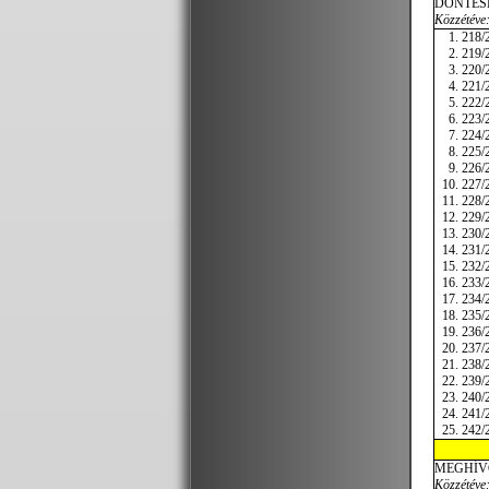
DÖNTÉS
Közzétéve:
218/2
219/2
220/2
221/2
222/2
223/2
224/2
225/2
226/2
227/2
228/2
229/2
230/2
231/
232/2
233/2
234/2
235/2
236/2
237/2
238/2
239/2
240/2
241/2
242/2
MEGHÍV
Közzétéve: