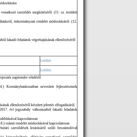
módosítására
a vonatkozó szerződés megkötéséről. (11. sz. testületi
tatásról, önkormányzati rendelet módosításáról. (12.
saiból fakadó feladatok végrehajtásának ellenőrzéséről
Letöltés
Letöltés
rjesztés napirendre vételéről
 Kormányhatározatban nevesített fejlesztéseinek
sának ellenőrzéséről készített jelentés elfogadásáról.
 2017. évi jogszabály változásaiból fakadó feladatok
zabbításával kapcsolatosan
18.) számú rendelet módosításával kapcsolatosan
ztári szerződések lezárásáról szóló beszámolóval