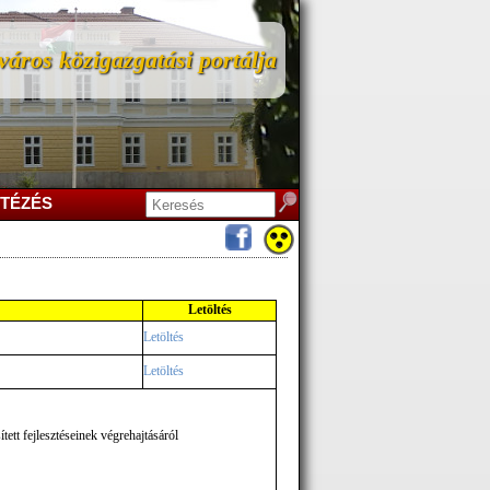
áros közigazgatási portálja
TÉZÉS
Letöltés
Letöltés
Letöltés
tt fejlesztéseinek végrehajtásáról