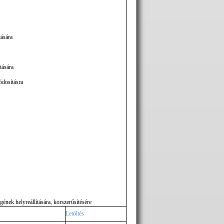
tására
tására
ódosításra
ének helyreállítására, korszerűsítésére
Letöltés