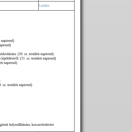
Letöltés
i napirend)
apirend)
osítására. (10. sz. testületi napirend)
ijelöléséről. (11. sz. testületi napirend)
eti napirend)
)
sz. testületi napirend)
ének helyreállítására, korszerűsítésére