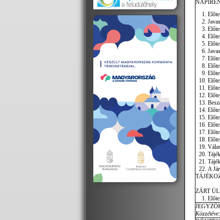
NAPIREN
Előte
Javas
Előte
Előte
Előte
Javas
Előte
Előte
Előte
Előte
Előte
Előte
Beszá
Előte
Előte
Előte
Előte
Előte
Válas
Tájék
Tájék
A Já
TÁJÉKOZ
ZÁRT ÜL
Előte
JEGYZŐ
Közzétéve: