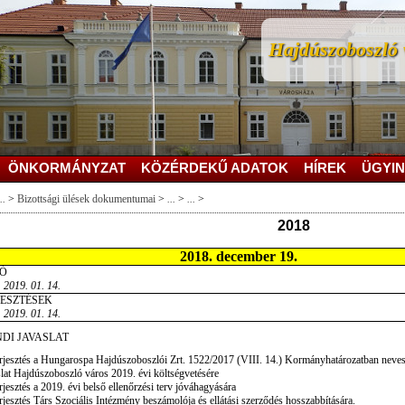
Hajdúszoboszló v
ÖNKORMÁNYZAT
KÖZÉRDEKŰ ADATOK
HÍREK
ÜGYIN
..
>
Bizottsági ülések dokumentumai
>
...
>
...
>
2018
2018. december 19.
Ó
 2019. 01. 14.
JESZTÉSEK
 2019. 01. 14.
DI JAVASLAT
rjesztés a Hungarospa Hajdúszoboszlói Zrt. 1522/2017 (VIII. 14.) Kormányhatározatban nevesíte
lat Hajdúszoboszló város 2019. évi költségvetésére
rjesztés a 2019. évi belső ellenőrzési terv jóváhagyására
rjesztés Társ Szociális Intézmény beszámolója és ellátási szerződés hosszabbítására.