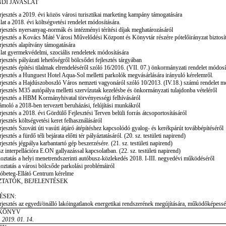
DI JAVASLAT
rjesztés a 2019. évi közös városi turisztikai marketing kampány támogatására
lat a 2018. évi költségvetési rendelet módosítására.
rjesztés nyersanyag-normák és intézményi térítési díjak meghatározásáról
rjesztés a Kovács Máté Városi Művelődési Központ és Könyvtár részére pótelőirányzat biztosí
rjesztés alapítvány támogatására
lat gyermekvédelmi, szociális rendeletek módosítására
rjesztés pályázati lehetőségről bölcsődei fejlesztés tárgyában
rjesztés építési tilalmak elrendeléséről szóló 16/2016. (VII. 07.) önkormányzati rendelet módosí
rjesztés a Hunguest Hotel Aqua-Sol melletti parkolók megvásárlására irányuló kérelemről.
rjesztés a Hajdúszoboszló Város nemzeti vagyonáról szóló 10/2013. (IV.18.) számú rendelet m
rjesztés M35 autópálya melletti szervízutak kezelésbe és önkormányzati tulajdonba vételéről
rjesztés a HBM Kormányhivatal törvényességi felhívásáról
moló a 2018-ben tervezett beruházási, felújítási munkákról
rjesztés a 2018. évi Gördülő Fejlesztési Terven belüli forrás átcsoportosításáról
rjesztés költségvetési keret felhasználásáról
rjesztés Szováti úti vasúti átjáró átépítéshez kapcsolódó gyalog- és kerékpárút továbbépítéséről
rjesztés a fürdő téli bejárata előtti tér pályáztatásáról. (20. sz. testületi napirend)
rjesztés jégpálya karbantartó gép beszerzésére. (21. sz. testületi napirend)
z interpellációra E.ON gallyazással kapcsolatban. (22. sz. testületi napirend)
oztatás a helyi menetrendszerinti autóbusz-közlekedés 2018. I-III. negyedévi működéséről
oztatás a városi bölcsőde parkolási problémáiról
róbeteg-Ellátó Centrum kérelme
TATÓK, BEJELENTÉSEK
ÉSEN:
rjesztés az egyedi/önálló lakóingatlanok energetikai rendszerének megújítására, működőképesség
KÖNYV
 2019. 01. 14.