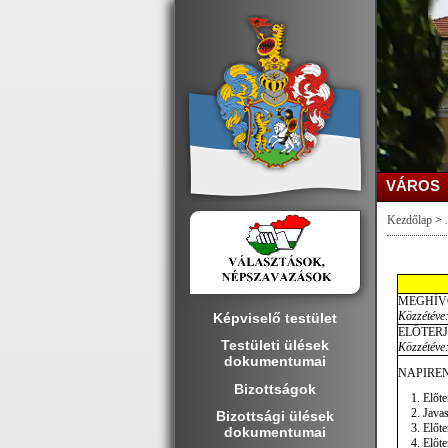
VÁROS
Kezdőlap
>
.
MEGHÍV
Közzétéve:
Képviselő testület
ELŐTER
Testületi ülések
Közzétéve:
dokumentumai
NAPIREN
Bizottságok
Előte
Javas
Bizottsági ülések
Előte
dokumentumai
Előte