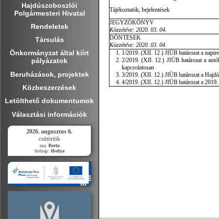
Hajdúszoboszlói
Tájékoztatók, bejelentések
Polgármesteri Hivatal
JEGYZŐKÖNYV
Rendeletek
Közzétéve: 2020. 03. 04.
DÖNTÉSEK
Társulás
Közzétéve: 2020. 03. 04.
Önkormányzat által kiírt
1/2019. (XII. 12.) JIÜB határozat a napi
2/2019. (XII. 12.) JIÜB határozat a autó
pályázatok
kapcsolatosan
Beruházások, projektek
3/2019. (XII. 12.) JIÜB határozat a Hajd
4/2019. (XII. 12.) JIÜB határozat a 2019.
Közbeszerzések
Letölthető dokumentumok
Választási információk
2026. augusztus 6.
csütörtök
ma:
Berta
holnap:
Ibolya