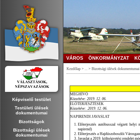
VÁROS
ÖNKORMÁNYZAT
K
Kezdőlap
>
...
>
Bizottsági ülések dokumentumai
MEGHÍVÓ
Közzétéve: 2019. 12. 06.
Képviselő testület
ELŐTERJESZTÉSEK
Testületi ülések
Közzétéve: .2019. 12. 06.
dokumentumai
NAPIRENDI JAVASLAT
Bizottságok
Előterjesztés autóbusszal végzett helyi 
napirend)
Bizottsági ülések
Előterjesztés a Hajdúszoboszlói Városgazd
dokumentumai
Javaslat a 2019. költségvetési rendelet mód