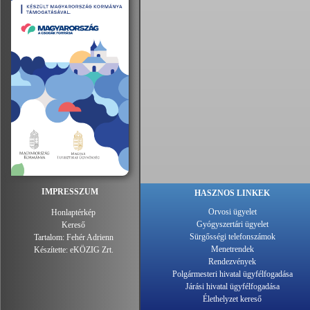
IMPRESSZUM
HASZNOS LINKEK
Orvosi ügyelet
Honlaptérkép
Gyógyszertári ügyelet
Kereső
Sürgősségi telefonszámok
Tartalom:
Fehér Adrienn
Menetrendek
Készítette:
eKÖZIG Zrt.
Rendezvények
Polgármesteri hivatal ügyfélfogadása
Járási hivatal ügyfélfogadása
Élethelyzet kereső