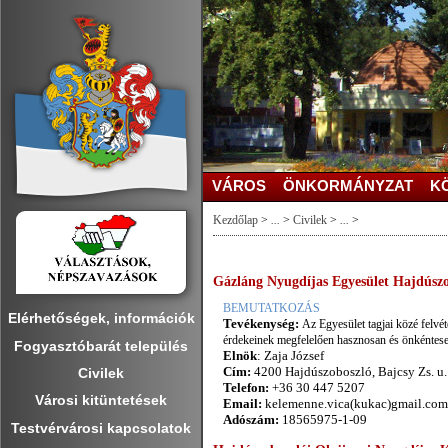
VÁROS
ÖNKORMÁNYZAT
K
Kezdőlap
>
...
>
Civilek
>
...
>
Gázláng Nyugdíjas Egyesület Hajdúszo
BEMUTATKOZÁS
Elérhetőségek, információk
Tevékenység:
Az Egyesület tagjai közé felvét
érdekeinek megfelelően hasznosan és önkéntesen 
Fogyasztóbarát település
Elnök
: Zaja József
Cím:
4200 Hajdúszoboszló, Bajcsy Zs. u.
Civilek
Telefon:
+36 30 447 5207
Városi kitüntetések
Email:
kelemenne.vica(kukac)gmail.com
Adószám:
18565975-1-09
Testvérvárosi kapcsolatok