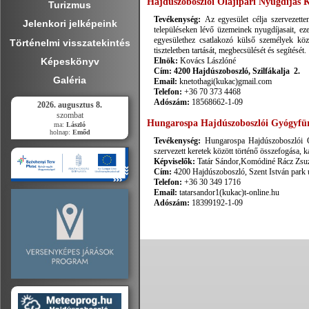
Hajdúszoboszlói Olajipari Nyugdíjas 
Turizmus
Tevékenység:
Az egyesület célja szervezette
Jelenkori jelképeink
településeken lévő üzemeinek nyugdíjasait, eze
egyesülethez csatlakozó külső személyek közm
Történelmi visszatekintés
tiszteletben tartását, megbecsülését és segítését.
Képeskönyv
Elnök:
Kovács Lászlóné
Cím: 4200 Hajdúszoboszló, Szilfákalja 2.
Galéria
Email:
knetothagi(kukac)gmail.com
Telefon:
+36 70 373 4468
Adószám:
18568662-1-09
2026. augusztus 8.
szombat
Hungarospa Hajdúszoboszlói Gyógyfür
ma:
László
holnap:
Emőd
Tevékenység:
Hungarospa Hajdúszoboszlói G
szervezett keretek között történő összefogása, k
Képviselők:
Tatár Sándor,Komódiné Rácz Zsu
Cím:
4200 Hajdúszoboszló, Szent István park u
Telefon:
+36 30 349 1716
Email:
tatarsandor1(kukac)t-online.hu
Adószám:
18399192-1-09