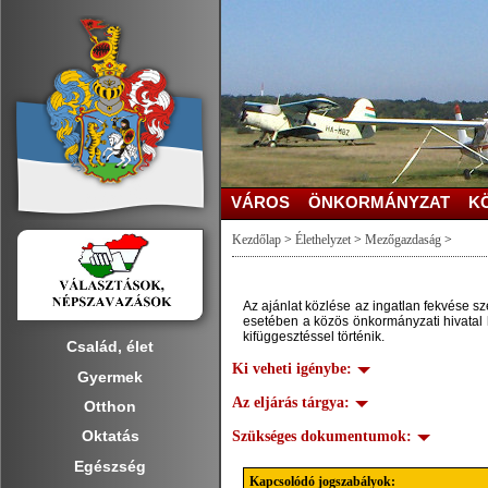
VÁROS
ÖNKORMÁNYZAT
K
Kezdőlap
>
Élethelyzet
>
Mezőgazdaság
>
Az ajánlat közlése az ingatlan fekvése sz
esetében a közös önkormányzati hivatal h
kifüggesztéssel történik.
Család, élet
Ki veheti igénybe:
Gyermek
Az eljárás tárgya:
Otthon
Oktatás
Szükséges dokumentumok:
Egészség
Kapcsolódó jogszabályok: