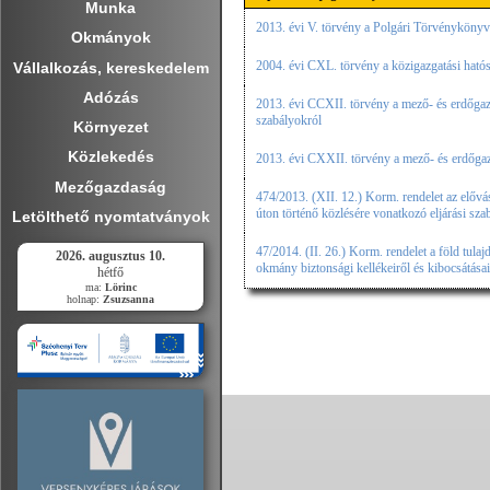
Munka
2013. évi V. törvény a Polgári Törvénykönyv
Okmányok
2004. évi CXL. törvény a közigazgatási hatóság
Vállalkozás, kereskedelem
Adózás
2013. évi CCXII. törvény a mező- és erdőgaz
szabályokról
Környezet
Közlekedés
2013. évi CXXII. törvény a mező- és erdőgaz
Mezőgazdaság
474/2013. (XII. 12.) Korm. rendelet az elővás
úton történő közlésére vonatkozó eljárási sza
Letölthető nyomtatványok
47/2014. (II. 26.) Korm. rendelet a föld tulaj
2026. augusztus 10.
okmány biztonsági kellékeiről és kibocsátásai
hétfő
ma:
Lörinc
holnap:
Zsuzsanna