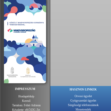
IMPRESSZUM
HASZNOS LINKEK
Orvosi ügyelet
Honlaptérkép
Gyógyszertári ügyelet
Kereső
Sürgősségi telefonszámok
Tartalom:
Fehér Adrienn
Menetrendek
Készítette:
eKÖZIG Zrt.