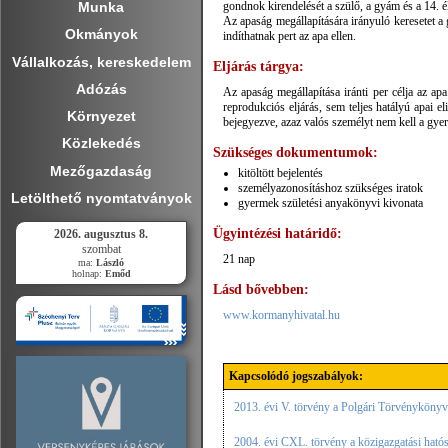
Munka
gondnok kirendelését a szülő, a gyám és a 14. éle
Az apaság megállapítására irányuló keresetet a
Okmányok
indíthatnak pert az apa ellen.
Vállalkozás, kereskedelem
Eljárás tárgya:
Adózás
Az apaság megállapítása iránti per célja az a
reprodukciós eljárás, sem teljes hatályú apai 
Környezet
bejegyezve, azaz valós személyt nem kell a gyer
Közlekedés
Szükséges dokumentumok:
Mezőgazdaság
kitöltött bejelentés
személyazonosításhoz szükséges iratok
Letölthető nyomtatványok
gyermek születési anyakönyvi kivonata
Ügyintézési határidő:
2026. augusztus 8.
szombat
21 nap
ma:
László
holnap:
Emőd
Lásd bővebben:
www.kormanyhivatal.hu
Kapcsolódó jogszabályok:
2013. évi V. törvény a Polgári Törvénykönyv
2004. évi CXL. törvény a közigazgatási hatóság