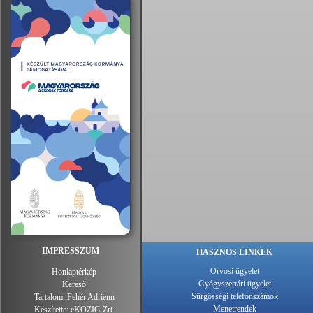
IMPRESSZUM
HASZNOS LINKEK
Orvosi ügyelet
Honlaptérkép
Gyógyszertári ügyelet
Kereső
Sürgősségi telefonszámok
Tartalom:
Fehér Adrienn
Menetrendek
Készítette:
eKÖZIG Zrt.