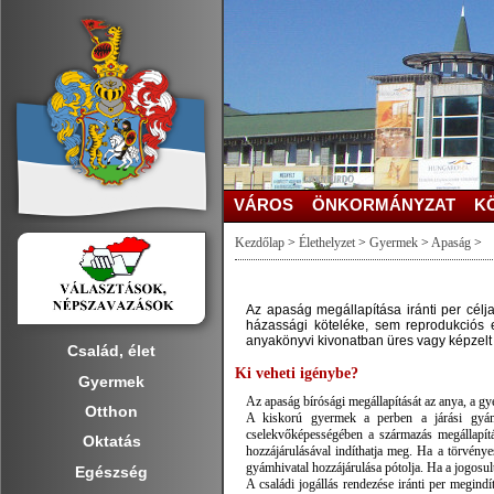
VÁROS
ÖNKORMÁNYZAT
K
Kezdőlap
>
Élethelyzet
>
Gyermek
>
Apaság
>
Az apaság megállapítása iránti per cél
házassági köteléke, sem reprodukciós 
anyakönyvi kivonatban üres vagy képzelt
Család, élet
Ki veheti igénybe?
Gyermek
Az apaság bírósági megállapítását az anya, a gy
Otthon
A kiskorú gyermek a perben a járási gyámhi
cselekvőképességében a származás megállapítás
Oktatás
hozzájárulásával indíthatja meg. Ha a törvénye
gyámhivatal hozzájárulása pótolja. Ha a jogosul
Egészség
A családi jogállás rendezése iránti per megind