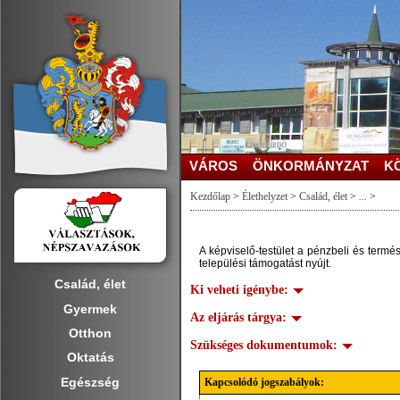
VÁROS
ÖNKORMÁNYZAT
K
Kezdőlap
>
Élethelyzet
>
Család, élet
>
...
>
A képviselő-testület a pénzbeli és termé
települési támogatást nyújt.
Család, élet
Ki veheti igénybe:
Gyermek
Az eljárás tárgya:
Otthon
Szükséges dokumentumok:
Oktatás
Egészség
Kapcsolódó jogszabályok: