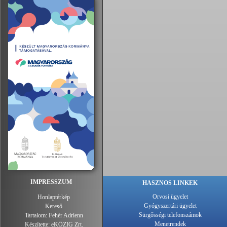
IMPRESSZUM
HASZNOS LINKEK
Orvosi ügyelet
Honlaptérkép
Gyógyszertári ügyelet
Kereső
Sürgősségi telefonszámok
Tartalom:
Fehér Adrienn
Menetrendek
Készítette:
eKÖZIG Zrt.