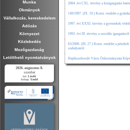
Munka
2004. évi CXL. törvény a közigazgatási hatóság
Okmányok
149/1997. (IX. 10.) Korm. rendelet a gyámha
Vállalkozás, kereskedelem
1997. évi XXXI. törvény a gyermekek védelm
Adózás
Környezet
1993. évi III. törvény a szociális igazgatásról 
Közlekedés
63/2006. (III. 27.) Korm. rendelet a pénzbeli 
szabályairól
Mezőgazdaság
Letölthető nyomtatványok
Hajdúszoboszló Város Önkormányzata Képviselő
2026. augusztus 8.
szombat
ma:
László
holnap:
Emőd