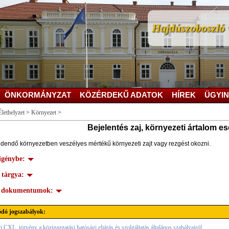
Hajdúszoboszló v
ÖNKORMÁNYZAT
KÖZÉRDEKŰ ADATOK
HÍREK
ÜGYIN
Élethelyzet
>
Környezet
>
Bejelentés zaj, környezeti ártalom e
édendő környezetben veszélyes mértékű környezeti zajt vagy rezgést okozni.
 igénybe:
 tárgya:
s dokumentumok:
dó jogszabályok:
i CXL. törvény a közigazgatási hatósági eljárás és szolgáltatás általános szabályairól