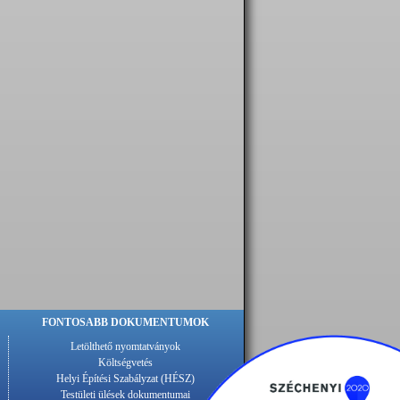
FONTOSABB DOKUMENTUMOK
Letölthető nyomtatványok
Költségvetés
Helyi Építési Szabályzat (HÉSZ)
Testületi ülések dokumentumai