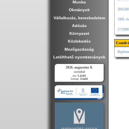
Munka
284/2007
Okmányok
Vállalkozás, kereskedelem
1995. év
Adózás
27/2008.
Környezet
Közlekedés
Csatolt
Mezőgazdaság
Bejelent
Letölthető nyomtatványok
2026. augusztus 8.
szombat
ma:
László
holnap:
Emőd