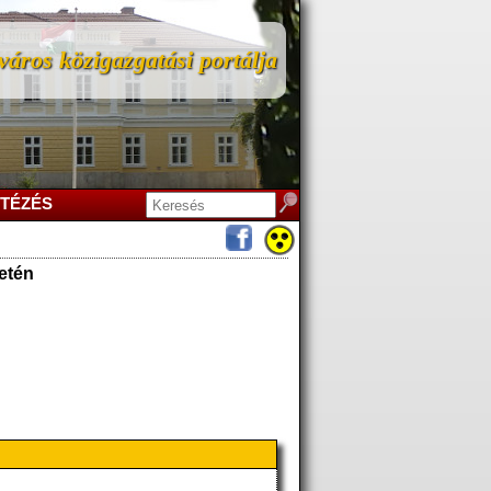
áros közigazgatási portálja
TÉZÉS
setén