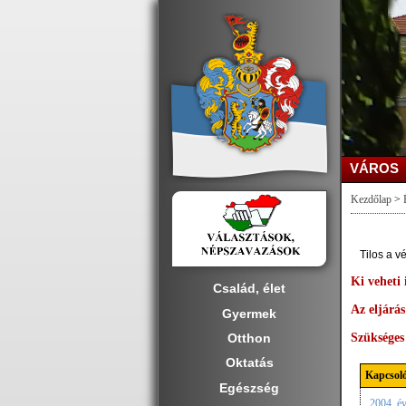
VÁROS
Kezdőlap
>
Tilos a v
Ki veheti
Család, élet
Az eljárás
Gyermek
Szüksége
Otthon
Oktatás
Kapcsoló
Egészség
2004. év