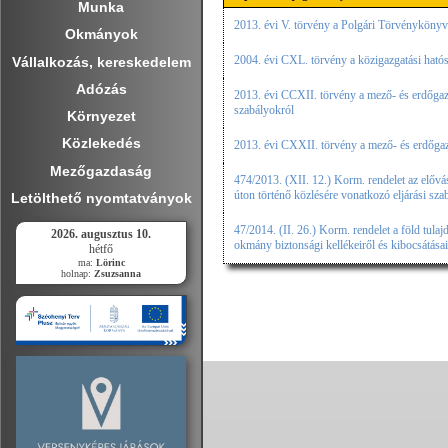
Munka
2013. évi V. törvény a Polgári Törvénykönyv
Okmányok
2004. évi CXL. törvény a közigazgatási hatóság
Vállalkozás, kereskedelem
Adózás
2013. évi CCXII. törvény a mező- és erdőgaz
szabályokról
Környezet
Közlekedés
2013. évi CXXII. törvény a mező- és erdőgaz
Mezőgazdaság
474/2013. (XII. 12.) Korm. rendelet az elővás
úton történő közlésére vonatkozó eljárási sza
Letölthető nyomtatványok
47/2014. (II. 26.) Korm. rendelet a föld tulaj
2026. augusztus 10.
okmány biztonsági kellékeiről és kibocsátásai
hétfő
ma:
Lörinc
holnap:
Zsuzsanna