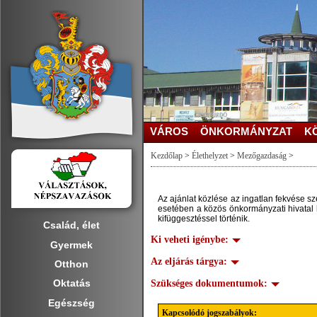
VÁROS
ÖNKORMÁNYZAT
K
Kezdőlap
>
Élethelyzet
>
Mezőgazdaság
>
Az ajánlat közlése az ingatlan fekvése sz
esetében a közös önkormányzati hivatal h
kifüggesztéssel történik.
Család, élet
Ki veheti igénybe:
Gyermek
Az eljárás tárgya:
Otthon
Oktatás
Szükséges dokumentumok:
Egészség
Kapcsolódó jogszabályok: