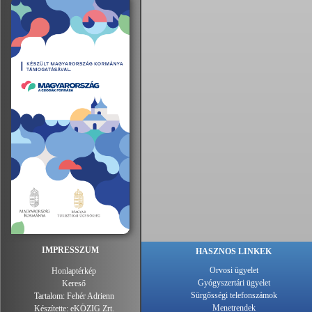
IMPRESSZUM
HASZNOS LINKEK
Orvosi ügyelet
Honlaptérkép
Gyógyszertári ügyelet
Kereső
Sürgősségi telefonszámok
Tartalom:
Fehér Adrienn
Menetrendek
Készítette:
eKÖZIG Zrt.