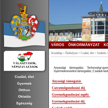
VÁROS
ÖNKORMÁNYZAT
K
Kezdőlap
>
Élethelyzet
>
Család, élet
>
Születés
Anyasági támogatás; Terhességi-gy
Gyermeknevelési támogatás; Családi k
Család, élet
Anyasági támogatás
Gyermek
Csecsemőgondozási díj
Otthon
Gyermekgondozási segély
Oktatás
Gyermekgondozási díj
Egészség