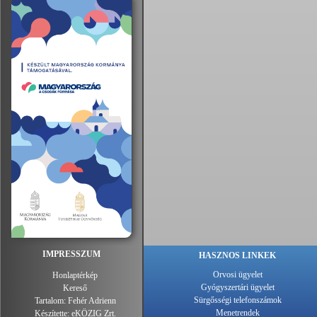
IMPRESSZUM
HASZNOS LINKEK
Orvosi ügyelet
Honlaptérkép
Gyógyszertári ügyelet
Kereső
Sürgősségi telefonszámok
Tartalom:
Fehér Adrienn
Menetrendek
Készítette:
eKÖZIG Zrt.