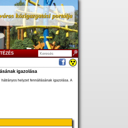
áros közigazgatási portálja
TÉZÉS
lásának igazolása
n hátrányos helyzet fennállásának igazolása. A