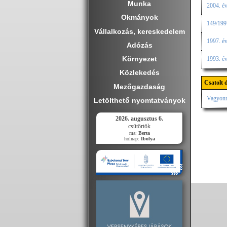
Munka
2004. év
Okmányok
149/1997
Vállalkozás, kereskedelem
1997. é
Adózás
Környezet
1993. évi
Közlekedés
Csatolt
Mezőgazdaság
Vagyonn
Letölthető nyomtatványok
2026. augusztus 6.
csütörtök
ma:
Berta
holnap:
Ibolya