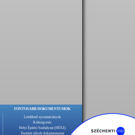
FONTOSABB DOKUMENTUMOK
Letölthető nyomtatványok
Költségvetés
Helyi Építési Szabályzat (HÉSZ)
Testületi ülések dokumentumai