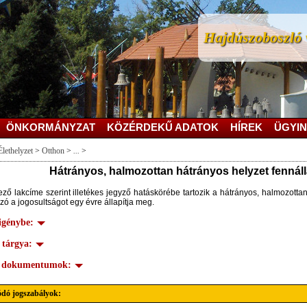
Hajdúszoboszló v
ÖNKORMÁNYZAT
KÖZÉRDEKŰ ADATOK
HÍREK
ÜGYIN
Élethelyzet
>
Otthon
>
...
>
Hátrányos, halmozottan hátrányos helyzet fennál
ző lakcíme szerint illetékes jegyző hatáskörébe tartozik a hátrányos, halmozotta
ó a jogosultságot egy évre állapítja meg.
 igénybe:
 tárgya:
s dokumentumok:
dó jogszabályok: