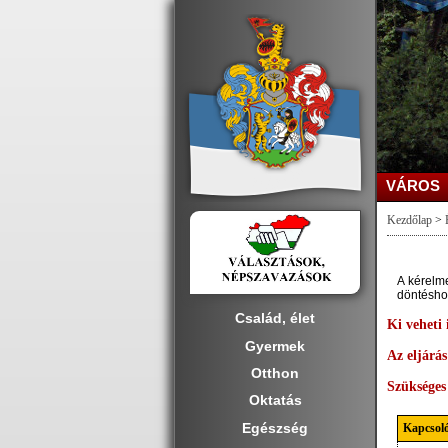
VÁROS
Kezdőlap
>
A kérelme
döntéshoz
Család, élet
Ki veheti
Gyermek
Az eljárás
Otthon
Szüksége
Oktatás
Egészség
Kapcsoló