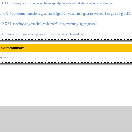
i CXL. törvény a közigazgatási hatósági eljárás és szolgáltatás általános szabályairól
. (IX. 10.) Korm. rendelet a gyámhatóságokról, valamint a gyermekvédelmi és gyámügyi eljár
vi XXXI. törvény a gyermekek védelméről és a gyámügyi igazgatásról
 III. törvény a szociális igazgatásról és szociális ellátásokról
 dokumentumok:
yilatkozat