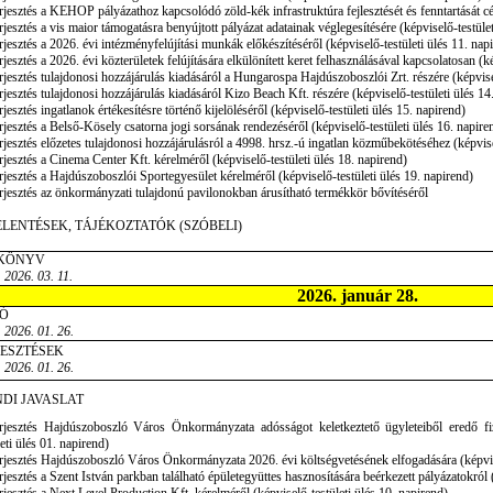
rjesztés a KEHOP pályázathoz kapcsolódó zöld-kék infrastruktúra fejlesztését és fenntartását cél
rjesztés a vis maior támogatásra benyújtott pályázat adatainak véglegesítésére (képviselő-testüle
rjesztés a 2026. évi intézményfelújítási munkák előkészítéséről (képviselő-testületi ülés 11. nap
rjesztés a 2026. évi közterületek felújítására elkülönített keret felhasználásával kapcsolatosan (k
rjesztés tulajdonosi hozzájárulás kiadásáról a Hungarospa Hajdúszoboszlói Zrt. részére (képvisel
rjesztés tulajdonosi hozzájárulás kiadásáról Kizo Beach Kft. részére (képviselő-testületi ülés 14
rjesztés ingatlanok értékesítésre történő kijelöléséről (képviselő-testületi ülés 15. napirend)
rjesztés a Belső-Kösely csatorna jogi sorsának rendezéséről (képviselő-testületi ülés 16. napire
rjesztés előzetes tulajdonosi hozzájárulásról a 4998. hrsz.-ú ingatlan közműbekötéséhez (képvise
rjesztés a Cinema Center Kft. kérelméről (képviselő-testületi ülés 18. napirend)
rjesztés a Hajdúszoboszlói Sportegyesület kérelméről (képviselő-testületi ülés 19. napirend)
rjesztés az önkormányzati tulajdonú pavilonokban árusítható termékkör bővítéséről
ELENTÉSEK, TÁJÉKOZTATÓK (SZÓBELI)
KÖNYV
 2026. 03. 11.
2026. január 28.
Ó
 2026. 01. 26.
JESZTÉSEK
 2026. 01. 26.
DI JAVASLAT
rjesztés Hajdúszoboszló Város Önkormányzata adósságot keletkeztető ügyleteiből eredő fize
leti ülés 01. napirend)
rjesztés Hajdúszoboszló Város Önkormányzata 2026. évi költségvetésének elfogadására (képvise
rjesztés a Szent István parkban található épületegyüttes hasznosítására beérkezett pályázatokról 