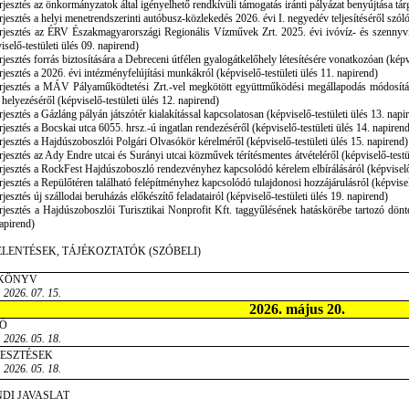
rjesztés az önkormányzatok által igényelhető rendkívüli támogatás iránti pályázat benyújtása tár
rjesztés a helyi menetrendszerinti autóbusz-közlekedés 2026. évi I. negyedév teljesítéséről szól
rjesztés az ÉRV Északmagyarországi Regionális Vízművek Zrt. 2025. évi ivóvíz- és szennyvíz
iselő-testületi ülés 09. napirend)
rjesztés forrás biztosítására a Debreceni útfélen gyalogátkelőhely létesítésére vonatkozóan (képv
rjesztés a 2026. évi intézményfelújítási munkákról (képviselő-testületi ülés 11. napirend)
rjesztés a MÁV Pályaműködtetési Zrt.-vel megkötött együttműködési megállapodás módosításá
 helyezéséről (képviselő-testületi ülés 12. napirend)
rjesztés a Gázláng pályán játszótér kialakítással kapcsolatosan (képviselő-testületi ülés 13. napi
rjesztés a Bocskai utca 6055. hrsz.-ú ingatlan rendezéséről (képviselő-testületi ülés 14. napiren
rjesztés a Hajdúszoboszlói Polgári Olvasókör kérelméről (képviselő-testületi ülés 15. napirend)
rjesztés az Ady Endre utcai és Surányi utcai közművek térítésmentes átvételéről (képviselő-testü
rjesztés a RockFest Hajdúszoboszló rendezvényhez kapcsolódó kérelem elbírálásáról (képviselő-
rjesztés a Repülőtéren található felépítményhez kapcsolódó tulajdonosi hozzájárulásról (képvisel
rjesztés új szállodai beruházás előkészítő feladatairól (képviselő-testületi ülés 19. napirend)
rjesztés a Hajdúszoboszlói Turisztikai Nonprofit Kft. taggyűlésének hatáskörébe tartozó dönté
apirend)
ELENTÉSEK, TÁJÉKOZTATÓK (SZÓBELI)
KÖNYV
 2026. 07. 15.
2026. május 20.
Ó
 2026. 05. 18.
JESZTÉSEK
 2026. 05. 18.
DI JAVASLAT