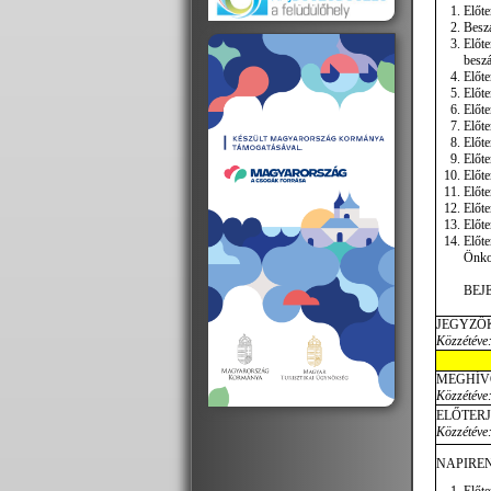
Előte
Beszá
Előte
beszá
Előte
Előte
Előte
Előte
Előte
Előte
Előte
Előte
Előte
Előte
Előte
Önkor
BEJ
JEGYZŐ
Közzétéve:
MEGHÍV
Közzétéve:
ELŐTER
Közzétéve:
NAPIREN