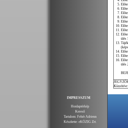
Előte
Előte
Előte
Előte
Előte
Előte
Előte
Előte
Előte
ülés 
Tájék
(képv
Előte
Előte
Előte
ülés 
BEJ
JEGYZŐ
Közzétéve:
IMPRESSZUM
Honlaptérkép
Kereső
Tartalom:
Fehér Adrienn
Készítette:
eKÖZIG Zrt.