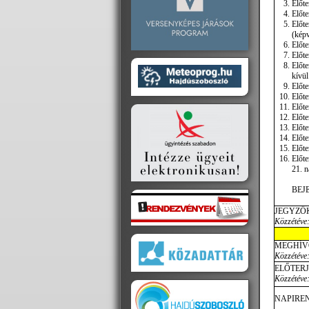
Előte
Előte
Előte
(képv
Előte
Előte
Előte
kívül
Előte
Előte
Előte
Előte
Előte
Előte
Előte
Előte
21. n
BEJ
JEGYZŐ
Közzétéve:
MEGHÍV
Közzétéve:
ELŐTER
Közzétéve:
NAPIREN