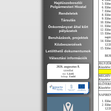
Előte
Hajdúszoboszlói
Előte
Polgármesteri Hivatal
Előte
Előte
Rendeletek
Előte
Előte
Társulás
Előte
Előte
Önkormányzat által kiírt
Előte
pályázatok
Előte
napir
Beruházások, projektek
Előt
Közbeszerzések
12/20
Előte
Letölthető dokumentumok
BEJ
Választási információk
JEGYZŐ
2026. augusztus 8.
Közzétéve
szombat
ma:
László
MEGHÍV
holnap:
Emőd
Közzétéve:
ELŐTER
Közzétéve:
NAPIREN
Előte
Előt
12/20