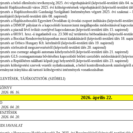
rjesztés a belső ellenőrzési tevékenység 2025. évi végrehajtásáról (képviselő-testületi ülés 04. 
moló Hajdúszoboszló város 2025. évi költségvetésének végrehajtásáról (képviselő-testületi ülé
rjesztés a Hajdúszoboszlói Gazdasági Szolgáltató Intézményben végzett 2025. évi szakmai – k
molójáról (képviselő-testületi ülés 08. napirend)
rjesztés a Hajdúszoboszlói Egyesített Óvodában új óvodai csoport indítására (képviselő-testület
rjesztés a DIMOP pályázat és a kapcsolódó konzorciumi megállapodás módosításával kapcsolatos
rjesztés a piacnál lévő ivókút cseréjével kapcsolatosan (képviselő-testületi ülés 15. napirend)
rjesztés a 6819/1. hrsz.-ú ingatlanból cca. 23.500 m2 területrész bérbeadására (képviselő-testüle
rjesztés a Bocskai Rendezvényközpontban mozi kialakításáról (képviselő-testületi ülés 18. napi
rjesztés az Orbico Hungary Kft. kérelméről (képviselő-testületi ülés 19. napirend)
rjesztés sörfesztivál megszervezéséről (képviselő-testületi ülés 20. napirend)
rjesztés zoo csemege adagoló automata kihelyezéséről (képviselő-testületi ülés 21. napirend)
rjesztés GLS csomagautomata bővítéséhez kapcsolódó bérleti szerződés módosításáról (képviselő
rjesztés a Repülőtéren található kőpult jogi helyzetéről (képviselő-testületi ülés 23. napirend)
rjesztés költségvetési szervek vezetői nyilatkozatának, a belső kontrollrendszerek minőségéről
mányzat irányítása alá tartozó költségvetési intézmények vonatkozásában
ELENTÉSEK, TÁJÉKOZTATÓK (SZÓBELI)
KÖNYV
 2026. 06. 16.
2026. április 22.
Ó
 2026. 04. 20.
JESZTÉSEK
 2026. 04. 20.
DI JAVASLAT