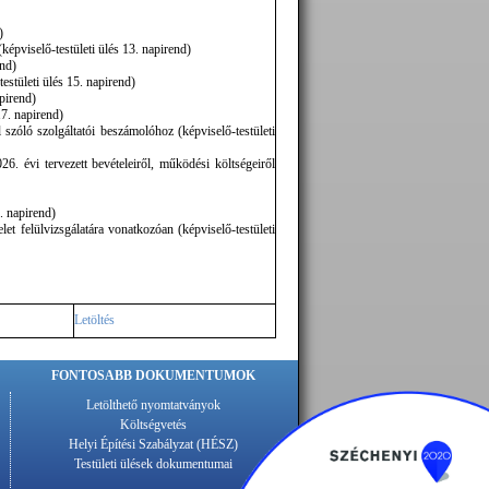
)
épviselő-testületi ülés 13. napirend)
end)
estületi ülés 15. napirend)
pirend)
17. napirend)
l szóló szolgáltatói beszámolóhoz (képviselő-testületi
6. évi tervezett bevételeiről, működési költségeiről
1. napirend)
let felülvizsgálatára vonatkozóan (képviselő-testületi
Letöltés
FONTOSABB DOKUMENTUMOK
Letölthető nyomtatványok
Költségvetés
Helyi Építési Szabályzat (HÉSZ)
Testületi ülések dokumentumai