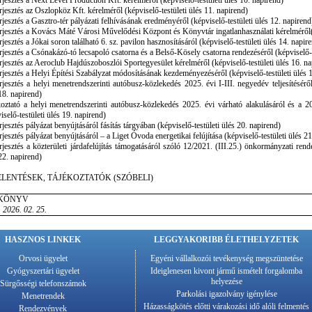
rjesztés a Next Level Production Kft. kérelméről (képviselő-testületi ülés 10. napirend)
rjesztés az Oszlopköz Kft. kérelméről (képviselő-testületi ülés 11. napirend)
rjesztés a Gasztro-tér pályázati felhívásának eredményéről (képviselő-testületi ülés 12. napirend
rjesztés a Kovács Máté Városi Művelődési Központ és Könyvtár ingatlanhasználati kérelméről(k
rjesztés a Jókai soron található 6. sz. pavilon hasznosításáról (képviselő-testületi ülés 14. napir
rjesztés a Csónakázó-tó lecsapoló csatorna és a Belső-Kösely csatorna rendezéséről (képviselő-t
rjesztés az Aeroclub Hajdúszoboszlói Sportegyesület kérelméről (képviselő-testületi ülés 16. na
rjesztés a Helyi Építési Szabályzat módosításának kezdeményezéséről (képviselő-testületi ülés 
rjesztés a helyi menetrendszerinti autóbusz-közlekedés 2025. évi I-III. negyedév teljesítésérő
18. napirend)
oztató a helyi menetrendszerinti autóbusz-közlekedés 2025. évi várható alakulásáról és a 202
iselő-testületi ülés 19. napirend)
rjesztés pályázat benyújtásáról fásítás tárgyában (képviselő-testületi ülés 20. napirend)
rjesztés pályázat benyújtásáról – a Liget Óvoda energetikai felújítása (képviselő-testületi ülés 2
rjesztés a közterületi járdafelújítás támogatásáról szóló 12/2021. (III.25.) önkormányzati rende
22. napirend)
ELENTÉSEK, TÁJÉKOZTATÓK (SZÓBELI)
KÖNYV
 2026. 02. 25.
HASZNOS LINKEK
LEGGYAKORIBB ÉLETHELYZETEK
Orvosi ügyelet
Egyéni vállalkozói tevékenység megszüntetése
Gyógyszertári ügyelet
Ideiglenesen kivont jármű ismételt forgalomba
helyezése
Sürgősségi telefonszámok
Parkolási igazolvány igénylése
Menetrendek
Házasságkötés előtti várakozási idő alóli felmentés
Rendezvények