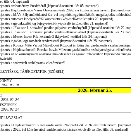
leti ülés 04. napirend)
rjesztés szoborsétány létesítéséről (képviselő-testületi ülés 05. napirend)
rjesztés Hajdúszoboszló Város Önkormányzata 2026. évi közbeszerzési tervéről (képviselő-testü
rjesztés a MÁV Pályaműködtetési Zrt.-vel megkötött együttműködési megállapodás módosításáról
rjesztés automata kihelyezéséről közterületre (képviselő-testületi ülés 20. napirend)
rjesztés vagyonkezelői jog bejegyzéséről (képviselő-testületi ülés 21. napirend)
rjesztés a Jókai sor 1. sorszámú pavilon pályázati eredményéről (képviselő-testületi ülés 22. na
rjesztés a Jókai sor 3. sorszámú pavilon eladási ellenajánlatáról (képviselő-testületi ülés 23. nap
rjesztés a Mester Invest Kft. kérelméről (képviselő-testületi ülés 24. napirend)
rjesztés ingatlan jogi sorsának rendezéséről (képviselő-testületi ülés 25. napirend)
erjesztés a Kovács Máté Városi Művelődési Központ és Könyvtár gazdálkodása szabályosságána
rjesztés a Hajdúszoboszlói Bocskai István Múzeum gazdálkodása szabályosságának ellenőrzés
rjesztés az önkormányzatok általános működéséhez és ágazati feladataihoz kapcsolódó támoga
őrzéséről
rjesztés a számviteli szabályzatok ellenőrzéséről
ELENTÉSEK, TÁJÉKOZTATÓK (SZÓBELI)
KÖNYV
 2026. 06. 10.
2026. február 25.
Ó
 2026. 02. 24.
JESZTÉSEK
 2026. 02. 24.
DI JAVASLAT
rjesztés a Hajdúszoboszlói Városgazdálkodási Nonprofit Zrt. 2026. évi üzleti tervéről (képviselő
rjesztés a 2025. évi költségvetési rendelet módosítására (képviselő-testületi ülés 08. napirend)