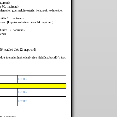
napirend)
s 05. napirend)
iemelten gyermekétkeztetési feladatok tekintetében –
i ülés 10. napirend)
an (képviselő-testületi ülés 14. napirend)
ti ülés 17. napirend)
rend)
-testületi ülés 22. napirend)
 adott értékelésének ellenőrzése Hajdúszoboszló Város
Letöltés
Letöltés
Letöltés