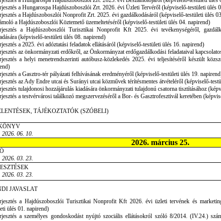
rjesztés a Hungarospa Hajdúszoboszlói Zrt. 2025. évi Beszámolójáról (képviselő-testületi ülés 
rjesztés a Hungarospa Hajdúszoboszlói Zrt. 2026. évi Üzleti Tervéről (képviselő-testületi ülés 
rjesztés a Hajdúszoboszlói Nonprofit Zrt. 2025. évi gazdálkodásáról (képviselő-testületi ülés 0
moló a Hajdúszoboszlói Köztemető üzemeltetéséről (képviselő-testületi ülés 04. napirend)
erjesztés a Hajdúszoboszlói Turisztikai Nonprofit Kft 2025. évi tevékenységéről, gazdá
adására (képviselő-testületi ülés 08. napirend)
rjesztés a 2025. évi adóztatási feladatok ellátásáról (képviselő-testületi ülés 16. napirend)
rjesztés az önkormányzati erdőkről, az Önkormányzat erdőgazdálkodási feladataival kapcsolatosa
rjesztés a helyi menetrendszerinti autóbusz-közlekedés 2025. évi teljesítéséről készült közsz
end)
rjesztés a Gasztro-tér pályázati felhívásának eredményéről (képviselő-testületi ülés 19. napirend
rjesztés az Ady Endre utcai és Surányi utcai közművek térítésmentes átvételéről (képviselő-testü
rjesztés tulajdonosi hozzájárulás kiadására önkormányzati tulajdonú csatorna tisztításához (képvi
rjesztés a testvérvárosi találkozó megszervezéséről a Bor- és Gasztrofesztivál keretében (képvise
ELENTÉSEK, TÁJÉKOZTATÓK (SZÓBELI)
KÖNYV
 2026. 06. 10.
2026. március 25.
Ó
 2026. 03. 23.
JESZTÉSEK
 2026. 03. 23.
DI JAVASLAT
erjesztés a Hajdúszoboszlói Turisztikai Nonprofit Kft 2026. évi üzleti tervének és market
leti ülés 01. napirend)
rjesztés a személyes gondoskodást nyújtó szociális ellátásokról szóló 8/2014. (IV.24.) sz