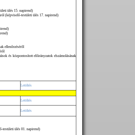
leti ülés 15. napirend)
 (képviselő-testületi ülés 17. napirend)
pirend)
irend)
k ellenőrzéséről
éről
tások és központosított előirányzatok elszámolásának
Letöltés
Letöltés
Letöltés
-testületi ülés 01. napirend)