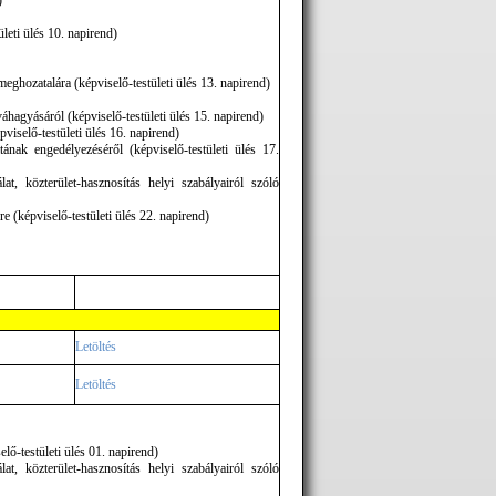
)
leti ülés 10. napirend)
 meghozatalára (képviselő-testületi ülés 13. napirend)
hagyásáról (képviselő-testületi ülés 15. napirend)
viselő-testületi ülés 16. napirend)
tának engedélyezéséről (képviselő-testületi ülés 17.
t, közterület-hasznosítás helyi szabályairól szóló
e (képviselő-testületi ülés 22. napirend)
Letöltés
Letöltés
ő-testületi ülés 01. napirend)
t, közterület-hasznosítás helyi szabályairól szóló