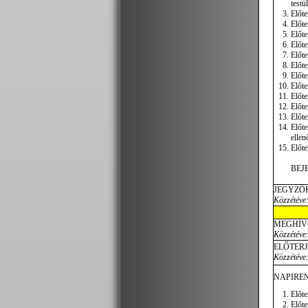
testü
Előte
Előte
Előte
Előte
Előte
Előte
Előte
Előte
Előte
Előt
Előte
Előte
ellen
Előte
BEJ
JEGYZŐ
Közzétéve:
MEGHÍV
Közzétéve:
ELŐTER
Közzétéve:
NAPIREN
Előte
Előte