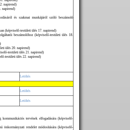
01. napirend)
02. napirend)
3. napirend)
lkodásáról és szakmai munkájáról szóló beszámoló
n (képviselő-testületi ülés 17. napirend)
olgáltatói beszámolóhoz (képviselő-testületi ülés 18.
)
leti ülés 20. napirend)
selő-testületi ülés 21. napirend)
lő-testületi ülés 22. napirend)
Letöltés
Letöltés
Letöltés
ing kommunikációs tervének elfogadására (képviselő-
ámú önkormányzati rendelet módosítására (képviselő-