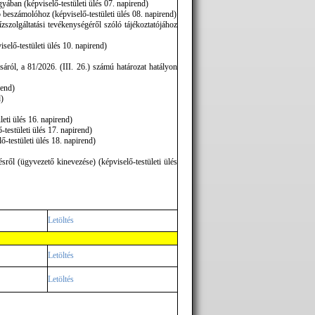
gyában (képviselő-testületi ülés 07. napirend)
ó beszámolóhoz (képviselő-testületi ülés 08. napirend)
szolgáltatási tevékenységéről szóló tájékoztatójához
iselő-testületi ülés 10. napirend)
ról, a 81/2026. (III. 26.) számú határozat hatályon
rend)
d)
leti ülés 16. napirend)
testületi ülés 17. napirend)
ő-testületi ülés 18. napirend)
sről (ügyvezető kinevezése) (képviselő-testületi ülés
Letöltés
Letöltés
Letöltés