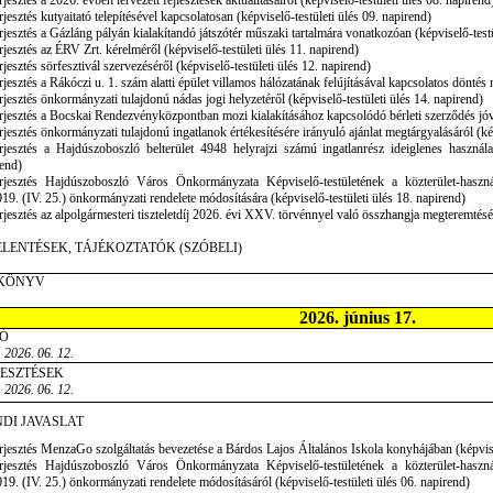
rjesztés a 2026. évben tervezett fejlesztések aktualitásairól (képviselő-testületi ülés 08. napirend
rjesztés kutyaitató telepítésével kapcsolatosan (képviselő-testületi ülés 09. napirend)
rjesztés a Gázláng pályán kialakítandó játszótér műszaki tartalmára vonatkozóan (képviselő-testü
rjesztés az ÉRV Zrt. kérelméről (képviselő-testületi ülés 11. napirend)
rjesztés sörfesztivál szervezéséről (képviselő-testületi ülés 12. napirend)
rjesztés a Rákóczi u. 1. szám alatti épület villamos hálózatának felújításával kapcsolatos döntés
rjesztés önkormányzati tulajdonú nádas jogi helyzetéről (képviselő-testületi ülés 14. napirend)
rjesztés a Bocskai Rendezvényközpontban mozi kialakításához kapcsolódó bérleti szerződés jóvá
rjesztés önkormányzati tulajdonú ingatlanok értékesítésére irányuló ajánlat megtárgyalásáról (kép
rjesztés a Hajdúszoboszló belterület 4948 helyrajzi számú ingatlanrész ideiglenes használa
end)
erjesztés Hajdúszoboszló Város Önkormányzata Képviselő-testületének a közterület-használa
19. (IV. 25.) önkormányzati rendelete módosítására (képviselő-testületi ülés 18. napirend)
rjesztés az alpolgármesteri tiszteletdíj 2026. évi XXV. törvénnyel való összhangja megteremtésér
ELENTÉSEK, TÁJÉKOZTATÓK (SZÓBELI)
KÖNYV
:
2026. június 17.
Ó
 2026. 06. 12.
JESZTÉSEK
 2026. 06. 12.
DI JAVASLAT
rjesztés MenzaGo szolgáltatás bevezetése a Bárdos Lajos Általános Iskola konyhájában (képvisel
erjesztés Hajdúszoboszló Város Önkormányzata Képviselő-testületének a közterület-használa
19. (IV. 25.) önkormányzati rendelete módosításáról (képviselő-testületi ülés 06. napirend)