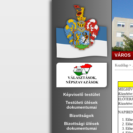
VÁROS
Kezdőlap
>
.
MEGHÍV
Közzétéve:
Képviselő testület
ELŐTER
Testületi ülések
Közzétéve:
dokumentumai
NAPIREN
Bizottságok
Előte
Bizottsági ülések
Előte
dokumentumai
Előte