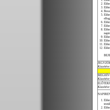
Előte
Előte
Előte
Beszá
Előt
elfog
Előte
Előte
Előte
napir
Előte
Előte
Előte
Előte
BEJ
JEGYZŐ
Közzétéve:
MEGHÍV
Közzétéve:
ELŐTER
Közzétéve:
NAPIREN
Előt
testü
Előte