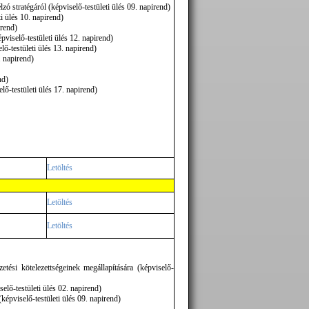
zó stratégáról (képviselő-testületi ülés 09. napirend)
ti ülés 10. napirend)
irend)
épviselő-testületi ülés 12. napirend)
ő-testületi ülés 13. napirend)
. napirend)
nd)
lő-testületi ülés 17. napirend)
Letöltés
Letöltés
Letöltés
tési kötelezettségeinek megállapítására (képviselő-
lő-testületi ülés 02. napirend)
(képviselő-testületi ülés 09. napirend)