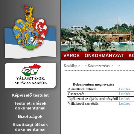
VÁROS
ÖNKORMÁNYZAT
K
Kezdőlap
>
...
>
Közbeszerzések
>
...
>
Dokumentum megnevezése
Ajánlattételi felhívás
Letöltés
Összegezés
Letöltés
Képviselő testület
Tájékoztató az eljárás eredményéről
Letöltés
Testületi ülések
Vállalkozói szerződés
Letöltés
dokumentumai
Bizottságok
Bizottsági ülések
dokumentumai