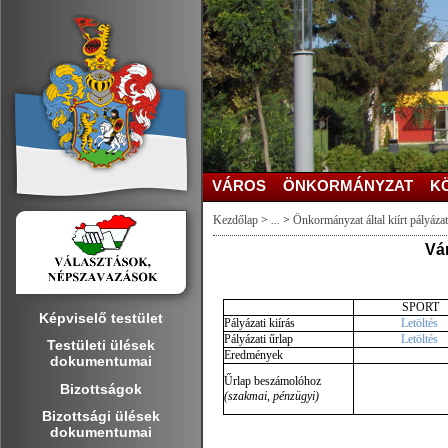
VÁROS
ÖNKORMÁNYZAT
K
Kezdőlap
>
...
>
Önkormányzat által kiírt pályáza
Vár
SPORT
Képviselő testület
Pályázati kiírás
Letöltés
Pályázati űrlap
Letöltés
Testületi ülések
Eredmények
dokumentumai
Űrlap beszámolóhoz
Bizottságok
(szakmai, pénzügyi)
Bizottsági ülések
dokumentumai