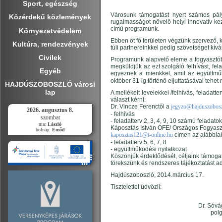
Sport, egészség
Városunk támogatást nyert számos pál
Közérdekű közlemények
rugalmasságot növelő helyi innovatív ke
című programunk.
Környezetvédelem
Ebben öt fő területen végzünk szervező, k
Kultúra, rendezvények
túli partnereinkkel pedig szövetséget kív
Civilek
Programunk alapvető eleme a fogyasztóba
megküldjük az ezt szolgáló felhívást, fel
Egyéb
egyeznek a mienkkel, amit az együttműk
október 31-ig történő eljuttatásával tehet
HAJDÚSZOBOSZLÓ városi
lap
A mellékelt levelekkel /felhívás, feladat
választ kérni:
Dr. Vincze Ferenctől a
jegyzo@hajduszobosz
2026. augusztus 8.
- felhívás
szombat
- feladatterv 2, 3, 4, 9, 10 számú feladatok
ma:
László
Káposztás István OFE/ Országos Fogyaszt
holnap:
Emőd
kaposztas121@t-online.hu
címen az alábbia
- feladatterv 5, 6, 7, 8
- együttműködési nyilatkozat
Köszönjük érdeklődését, céljaink támogat
törekszünk és rendszeres tájékoztatást a
Hajdúszoboszló, 2014.március 17.
Tisztelettel üdvözli:
Dr. 
p