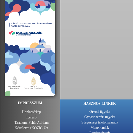
IMPRESSZUM
HASZNOS LINKEK
Orvosi ügyelet
Honlaptérkép
Gyógyszertári ügyelet
Kereső
Sürgősségi telefonszámok
Tartalom:
Fehér Adrienn
Menetrendek
Készítette:
eKÖZIG Zrt.
Rendezvények