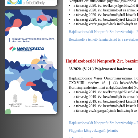
Nonprofit Zrt. tulajdonosi jogainak gyakorlója
• a társaság 2020. évi tevékenységéről szóló üzl
• a társaság 2020. évi beszámolóját és annak k
• a társaság 2020. évi beszámolójáról készült k
• a társaság 2020. évi beszámolójáról készült F
• a társaság vezérigazgatójának indítványát az 
Hajdúszoboszlói Nonprofit Zrt. beszámolója - 
Beszámoló a temető fenntartásról és a ravataloz
Hajdúszoboszlói Nonprofit Zrt. beszám
35/2020. (V. 21.) Polgármesteri határozat
Hajdúszoboszló Város Önkormányzatának Polg
CXXVIIII. törvény 46. § (4) bekezdésében f
Kormányrendeletre, mint a Hajdúszoboszlói Nonp
- a társaság 2019. évi tevékenységéről szóló üzl
- a társaság 2019. évi beszámolóját és annak k
- a társaság 2019. évi beszámolójáról készült k
- a társaság 2019. évi beszámolójáról készült F
- a társaság vezérigazgatójának indítványát az 
Hajdúszoboszlói Nonprofit Zrt. beszámolója - 
Független könyvvizsgálói jelentés