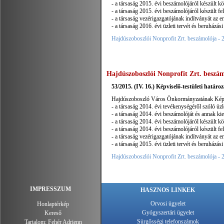
- a társaság 2015. évi beszámolójáról készült kö
- a társaság 2015. évi beszámolójáról készült fel
- a társaság vezérigazgatójának indítványát az 
- a társaság 2016. évi üzleti tervét és beruházási
Hajdúszoboszlói Nonprofit Zrt. beszámolója - 
Hajdúszoboszlói Nonprofit Zrt. beszám
53/2015. (IV. 16.) Képviselő-testületi határo
Hajdúszoboszló Város Önkormányzatának Képvise
- a társaság 2014. évi tevékenységéről szóló üzle
- a társaság 2014. évi beszámolóját és annak ki
- a társaság 2014. évi beszámolójáról készült kö
- a társaság 2014. évi beszámolójáról készült fel
- a társaság vezérigazgatójának indítványát az 
- a társaság 2015. évi üzleti tervét és beruházási
Hajdúszoboszlói Nonprofit Zrt. beszámolója - 
IMPRESSZUM
HASZNOS LINKEK
Orvosi ügyelet
Honlaptérkép
Gyógyszertári ügyelet
Kereső
Sürgősségi telefonszámok
Tartalom:
Fehér Adrienn