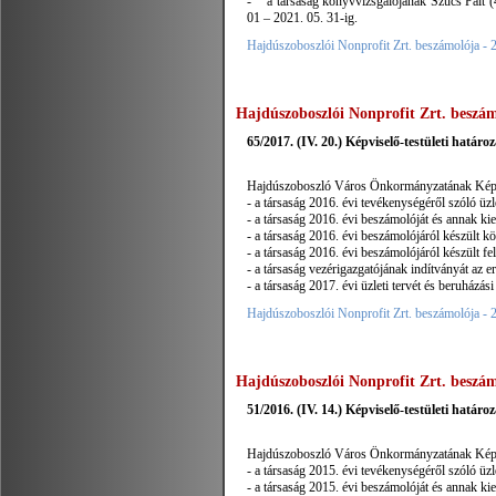
- a társaság könyvvizsgálójának Szűcs Pált (
01 – 2021. 05. 31-ig.
Hajdúszoboszlói Nonprofit Zrt. beszámolója - 
Hajdúszoboszlói Nonprofit Zrt. beszám
65/2017. (IV. 20.) Képviselő-testületi határoz
Hajdúszoboszló Város Önkormányzatának Képvise
- a társaság 2016. évi tevékenységéről szóló üzle
- a társaság 2016. évi beszámolóját és annak ki
- a társaság 2016. évi beszámolójáról készült kö
- a társaság 2016. évi beszámolójáról készült fel
- a társaság vezérigazgatójának indítványát az 
- a társaság 2017. évi üzleti tervét és beruházási
Hajdúszoboszlói Nonprofit Zrt. beszámolója - 
Hajdúszoboszlói Nonprofit Zrt. beszám
51/2016. (IV. 14.) Képviselő-testületi határoz
Hajdúszoboszló Város Önkormányzatának Képvise
- a társaság 2015. évi tevékenységéről szóló üzle
- a társaság 2015. évi beszámolóját és annak ki