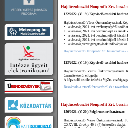
Hajdúszoboszlói Nonprofit Zrt. beszám
122/2022. (V. 19.) Képviselő-testületi határo
Hajdúszoboszló Város Önkormányzatának Képvise
• a társaság 2021. évi tevékenységéről szóló üzl
• a társaság 2021. évi beszámolóját és annak k
• a társaság 2021. évi beszámolójáról készült k
• a társaság 2021. évi beszámolójáról készült F
• a társaság vezérigazgatójának indítványát az 
Hajdúszoboszlói Nonprofit Zrt. beszámolója - 
123/2022. (V. 19.) Képviselő-testületi határo
Hajdúszoboszló Város Önkormányzatának Képv
üzemeltetéséről elfogadja.
A képviselő-testület felkéri a VgZrt. vezérigazga
Beszámoló a temető fenntartásról és a ravataloz
Hajdúszoboszlói Nonprofit Zrt. beszám
156/2021. (V. 20.) Polgármesteri határozat:
Hajdúszoboszló Város Önkormányzatának Polg
CXXVIII. törvény 46 § (4) bekezdése alapján - 