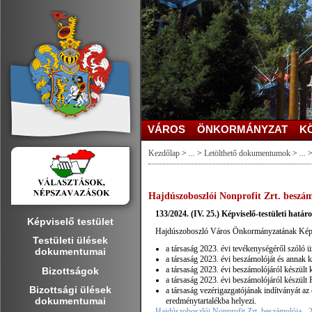
VÁROS
ÖNKORMÁNYZAT
K
Kezdőlap
>
...
>
Letölthető dokumentumok
>
...
Hajdúszoboszlói Nonprofit Zrt. beszám
133/2024. (IV. 25.) Képviselő-testületi határ
Képviselő testület
Hajdúszoboszló Város Önkormányzatának Képvise
Testületi ülések
a társaság 2023. évi tevékenységéről szóló üzl
dokumentumai
a társaság 2023. évi beszámolóját és annak 
a társaság 2023. évi beszámolójáról készült k
Bizottságok
a társaság 2023. évi beszámolójáról készült F
Bizottsági ülések
a társaság vezérigazgatójának indítványát az
dokumentumai
eredménytartalékba helyezi.
Hajdúszoboszlói Nonprofit Zrt. beszámolója - 