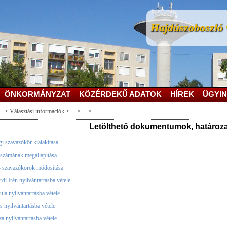
Hajdúszoboszló v
ÖNKORMÁNYZAT
KÖZÉRDEKŰ ADATOK
HÍREK
ÜGYIN
..
>
Választási információk
>
...
>
...
>
Letölthető dokumentumok, határoz
i szavazókör kialakítása
számának megállapítása
- szavazókörök módosítása
di Irén nyilvántartásba vétele
a nyilvántartásba vétele
s nyilvántartásba vétele
a nyilvántartásba vétele