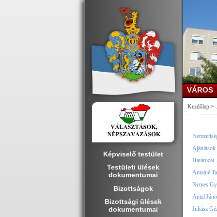
VÁROS
Kezdőlap
>
.
Nemzetiség
Ajánlások 
Képviselő testület
Határozat 
Testületi ülések
Antalné Tar
dokumentumai
Nemes Gyul
Bizottságok
Antal Jáno
Bizottsági ülések
dokumentumai
Juhász Géz