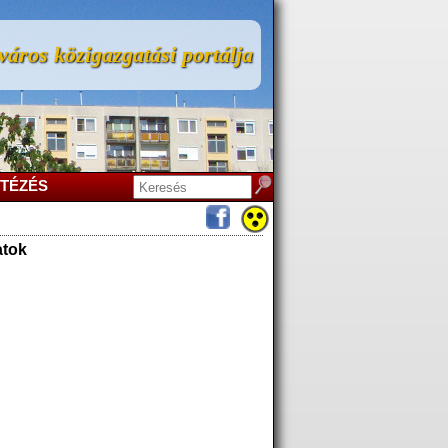
áros közigazgatási portálja
TÉZÉS
atok