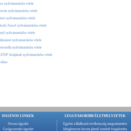
s nyilvántartásba vétele
stván nyilvántartásba vétele
ert nyilvántartásba vétele
szló József nyilvántartásba vétele
enő nyilvántartásba vétele
álmánné nyilvántartásba vétele
tronella nyilvántartásba vétele
NP listájának nyilvántartásba vétele
solása
HASZNOS LINKEK
LEGGYAKORIBB ÉLETHELYZETEK
Orvosi ügyelet
Egyéni vállalkozói tevékenység megszüntetése
Gyógyszertári ügyelet
Ideiglenesen kivont jármű ismételt forgalomba