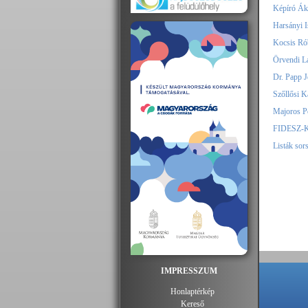
Képíró Áko
Harsányi I
Kocsis Rób
Örvendi Lá
Dr. Papp J
Szőllősi K
Majoros Pe
FIDESZ-KD
Listák sor
IMPRESSZUM
Honlaptérkép
Kereső