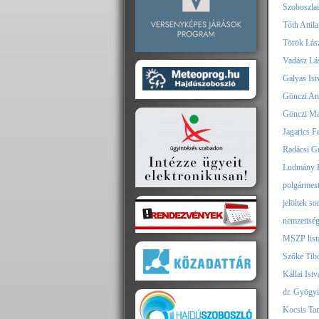
Szoboszlai
Tóth Attila
Török Lász
Vadász Lás
Galyas Istv
Gönczi Ant
Gönczi Mar
Jagarics Fe
Radácsi Gu
Ludmány Pa
polgármest
jelöltek so
nemzetiségi
MSZP listá
Szőke Tibo
Kállai Istv
dr. Gyögyi 
Kocsis Tam