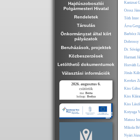
Kanizsai G
Hajdúszoboszlói
Polgármesteri Hivatal
Orosz Jáno
Rendeletek
Tóth Imre 
Társulás
Árva Gergő
Önkormányzat által kiírt
Barbócz Já
pályázatok
Dobrossy B
Beruházások, projektek
Dr. Sóvágó
Közbeszerzések
Harmati Já
Letölthető dokumentumok
Horváth La
Választási információk
Jónás Kálm
Kerekes Zo
2026. augusztus 6.
Kiss Gábor
csütörtök
ma:
Berta
Kiss Klára
holnap:
Ibolya
Kiss Lászl
Kotyuga Vi
Matusz Imr
Mikola Bél
Nyári Józs